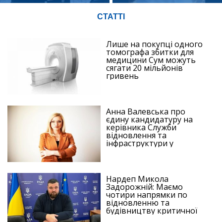
СТАТТІ
Лише на покупці одного
томографа збитки для
медицини Сум можуть
сягати 20 мільйонів
гривень
Анна Валевська про
єдину кандидатуру на
керівника Служби
відновлення та
інфраструктури у
Сумській області: Хіба...
Нардеп Микола
Задорожній: Маємо
чотири напрямки по
відновленню та
будівництву критичної
інфраструктури