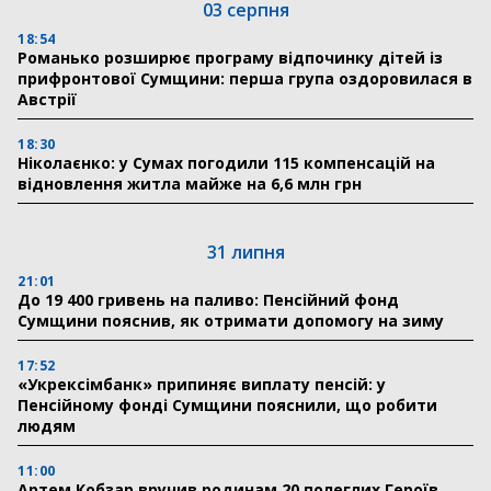
03 серпня
18:54
Романько розширює програму відпочинку дітей із
прифронтової Сумщини: перша група оздоровилася в
Австрії
18:30
Ніколаєнко: у Сумах погодили 115 компенсацій на
відновлення житла майже на 6,6 млн грн
31 липня
21:01
До 19 400 гривень на паливо: Пенсійний фонд
Сумщини пояснив, як отримати допомогу на зиму
17:52
«Укрексімбанк» припиняє виплату пенсій: у
Пенсійному фонді Сумщини пояснили, що робити
людям
11:00
Артем Кобзар вручив родинам 20 полеглих Героїв