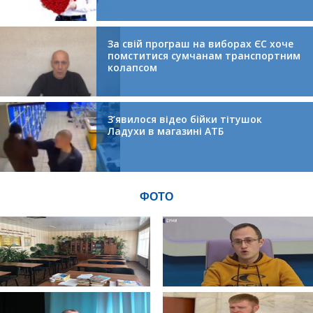
За свій програш на виборах ЄС хоче
помститися сумчанам транспортним
колапсом
З’явилося відео бійки тітушок
Ладухи в магазині АТБ
ФОТО