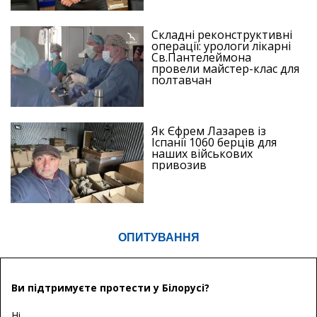
Складні реконструктивні
операції: урологи лікарні
Св.Пантелеймона
провели майстер-клас для
полтавчан
Як Єфрем Лазарев із
Іспанії 1060 берців для
наших військових
привозив
ОПИТУВАННЯ
Ви підтримуєте протести у Білорусі?
Ні