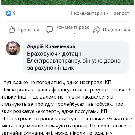
І тут важко не погодитись, адже насправді КП
«Електроавтотранс» фінансується за рахунок інших. От
тільки інші – це далеко не тільки пасажири, які
сплачують за проїзд у тролейбусах і автобусах, про
яких розказує «експерт», адже послугами КП
«Еклектроавтотранс» користуються тільки 7% жителів
міста, і ще менше оплачують проїзд. Це перш за все –
звичайні сумчани, які, може, ніколи не їздили у