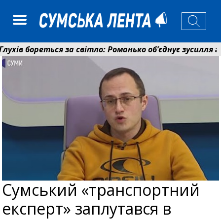
в бореться за світло: Романько об’єднує зусилля гром
ійний фонд Сумщини спрямував 0,2 млрд грн на пенсії
Сумський «транспортний
експерт» заплутався в