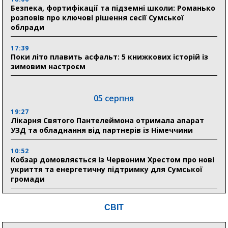
Безпека, фортифікації та підземні школи: Романько
розповів про ключові рішення сесії Сумської
облради
17:39
Поки літо плавить асфальт: 5 книжкових історій із
зимовим настроєм
05 серпня
19:27
Лікарня Святого Пантелеймона отримала апарат
УЗД та обладнання від партнерів із Німеччини
10:52
Кобзар домовляється із Червоним Хрестом про нові
укриття та енергетичну підтримку для Сумської
громади
9:15
СВІТ
Понад 8 мільйонів книжок згоріли. Як допомогти
«Ранку» та іншим видавництвам відновитися