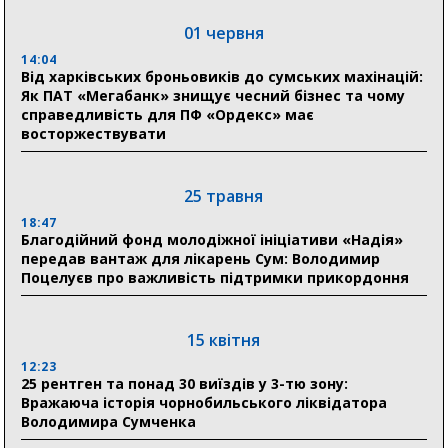
01 червня
04 серпня
14:04
20:41
Від харківських броньовиків до сумських махінацій:
Пенсійний фонд Сумщини спрямував 0,2 млрд грн
Як ПАТ «Мегабанк» знищує чесний бізнес та чому
на пенсії, страхові виплати та підтримку
справедливість для ПФ «Ордекс» має
прифронтових громад
восторжествувати
03 серпня
25 травня
18:54
18:47
Романько розширює програму відпочинку дітей із
Благодійний фонд молодіжної ініціативи «Надія»
прифронтової Сумщини: перша група оздоровилася
передав вантаж для лікарень Сум: Володимир
в Австрії
Поцелуєв про важливість підтримки прикордоння
18:30
Ніколаєнко: у Сумах погодили 115 компенсацій на
15 квітня
відновлення житла майже на 6,6 млн грн
12:23
25 рентген та понад 30 виїздів у 3-тю зону:
Вражаюча історія чорнобильського ліквідатора
31 липня
Володимира Сумченка
21:01