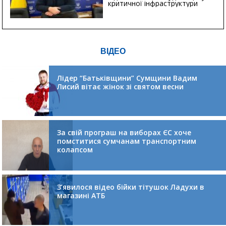
критичної інфраструктури
ВІДЕО
Лідер “Батьківщини” Сумщини Вадим
Лисий вітає жінок зі святом весни
За свій програш на виборах ЄС хоче
помститися сумчанам транспортним
колапсом
З’явилося відео бійки тітушок Ладухи в
магазині АТБ