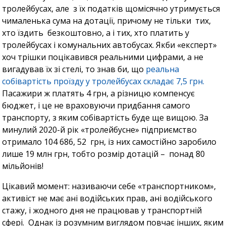
тролейбусах, але з їх податків щомісячно утримується
чималенька сума на дотації, причому не тільки тих,
хто їздить безкоштовно, а і тих, хто платить у
тролейбусах і комунальних автобусах. Якби «експерт»
хоч трішки поцікавився реальними цифрами, а не
вигадував їх зі стелі, то знав би, що
реальна
собівартість проїзду у тролейбусах складає 7,5 грн.
Пасажири ж платять 4 грн, а різницю компенсує
бюджет, і це не враховуючи придбання самого
транспорту, з яким собівартість буде ще вищою. За
минулий 2020-й рік «тролейбусне» підприємство
отримало 104 686, 52 грн, із них самостійно заробило
лише 19 млн грн, тобто розмір дотацій – понад 80
мільйонів!
Цікавий момент: називаючи себе «транспортником»,
активіст не має ані водійських прав, ані водійського
стажу, і жодного дня не працював у транспортній
сфері. Однак із розумним виглядом повчає інших, яким