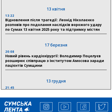
До 19 400 гривень на паливо: Пенсійний фонд
Сумщини пояснив, як отримати допомогу на зиму
13 квітня
13:22
17:52
Відновлення після трагедії: Леонід Ніколаєнко
«Укрексімбанк» припиняє виплату пенсій: у
розповів про подолання наслідків ворожого удару
Пенсійному фонді Сумщини пояснили, що робити
по Сумах 13 квітня 2025 року та підтримку містян
людям
11:00
Артем Кобзар вручив родинам 20 полеглих Героїв
17 березня
відзнаки «Почесного громадянина міста Суми»
20:08
Новий рівень кардіохірургії: Володимир Поцелуєв
розширює співпрацю з Інститутом Амосова заради
30 липня
пацієнтів Сумщини
19:38
Сумська клінічна лікарня Святого Пантелеймона
здобула головну відзнаку в медичній сфері України
13 грудня
21:45
“Внесення змін до процедури публічних закупівель має
збільшити завантаження стратегічних українських
виробників”, – нардеп Максим Гузенко