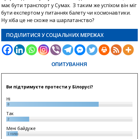
має бути транспорт у Сумах. З таким же успіхом він міг
бути експертом у питаннях балету чи космонавтики.
Ну хіба це не схоже на шарлатанство?
ПОДІЛИТИСЯ У СОЦІАЛЬНИХ МЕРЕЖАХ
ОПИТУВАННЯ
Ви підтримуєте протести у Білорусі?
Ні
8
Так
2
Мені байдуже
1
голос