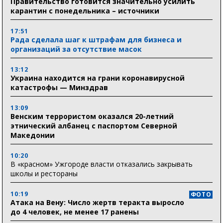
Правительство готовится значительно усилить
карантин с понедельника – источники
17:51
Рада сделала шаг к штрафам для бизнеса и
организаций за отсутствие масок
13:12
Украина находится на грани коронавирусной
катастрофы — Минздрав
13:09
Венским террористом оказался 20-летний
этнический албанец с паспортом Северной
Македонии
10:20
В «красном» Ужгороде власти отказались закрывать
школы и рестораны
10:19
ФОТО
Атака на Вену: Число жертв теракта выросло
до 4 человек, не менее 17 ранены