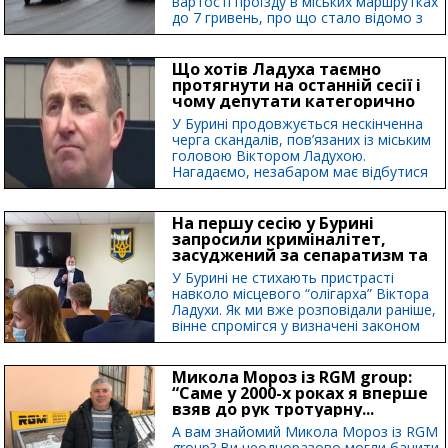
вартості проїзду в міських маршрутках
до 7 гривень, про що стало відомо з
проектів рішень виконкому Сумської
міськради....
Що хотів Ладуха таємно
протягнути на останній сесії і
чому депутати категорично
проти цього?
У Бурині продовжується нескінченна
черга скандалів, пов’язаних із міським
головою Віктором Ладухою.
Нагадаємо, незабаром має відбутися
суд, який визначить, чи дійсно його
можна вважати мером,...
На першу сесію у Бурині
запросили криміналітет,
засуджений за сепаратизм та
розправу за допомогою
У Бурині не стихають пристрасті
гранати...
навколо місцевого “олігарха” Віктора
Ладухи. Як ми вже розповідали раніше,
вінне спромігся у визначені законом
терміни зробити елементарну справу
–...
Микола Мороз із RGM group:
“Саме у 2000-х роках я вперше
взяв до рук тротуарну...
А вам знайомий Микола Мороз із RGM
group? Ви неодноразово могли бачити