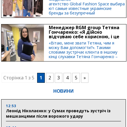
агентство Global Fashion Space выбира
ют самые известные украинские
бренды за безупречный
профессионализм, современное
видение моды и ответственный подход
к реализации каждого проекта.
Менеджер RGM group Тетяна
Именно эти критерии стали
Гончаренко: «Я дійсно
ключевыми для...
відчуваю себе корисною, і це
мотивує мене працювати...
«Вітаю, мене звати Тетяна, чим я
можу Вам допомогти?». Такими
словами зустрічає клієнта в іншому
кінці слухавки Тетяна Гончаренко –
менеджер з продажів компанії RGM
group....
1
2
3
4
5
»
Сторінка 1 з 5
НОВИНИ
12:53
Леонід Ніколаєнко: у Сумах проведуть зустріч із
мешканцями після ворожого удару