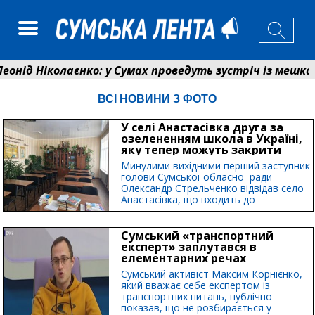
 Ніколаєнко: у Сумах проведуть зустріч із мешканцями
я Святого Пантелеймона отримала апарат УЗД та обл
ВСІ НОВИНИ З ФОТО
У селі Анастасівка друга за
озелененням школа в Україні,
яку тепер можуть закрити
Минулими вихідними перший заступник
голови Сумської обласної ради
Олександр Стрельченко відвідав село
Анастасівка, що входить до
Андріяшівської територіальної
громади. Він ознайомився з об’єктами
соціальної сфери,...
Сумський «транспортний
експерт» заплутався в
елементарних речах
Сумський активіст Максим Корнієнко,
який вважає себе експертом із
транспортних питань, публічно
показав, що не розбирається у