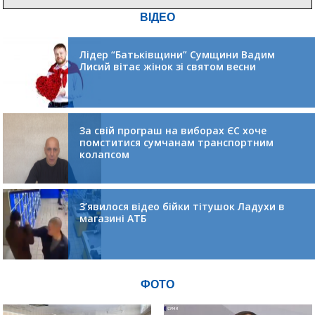
ВІДЕО
Лідер “Батьківщини” Сумщини Вадим
Лисий вітає жінок зі святом весни
За свій програш на виборах ЄС хоче
помститися сумчанам транспортним
колапсом
З’явилося відео бійки тітушок Ладухи в
магазині АТБ
ФОТО