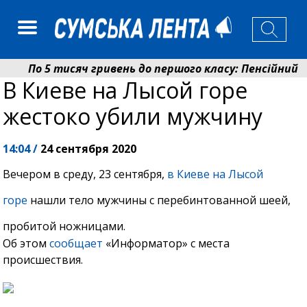
По 5 тисяч гривень до першого класу: Пенсійний ф
В Киеве на Лысой горе
Ніколаєнко: у Сумах погодили 115 компенсацій на ві
жестоко убили мужчину
14:04 /
24 сентября 2020
Вечером в среду, 23 сентября,
в Киеве на Лысой
горе
нашли тело мужчины с перебинтованной шеей,
пробитой ножницами.
Об этом
сообщает
«Информатор» с места
происшествия.