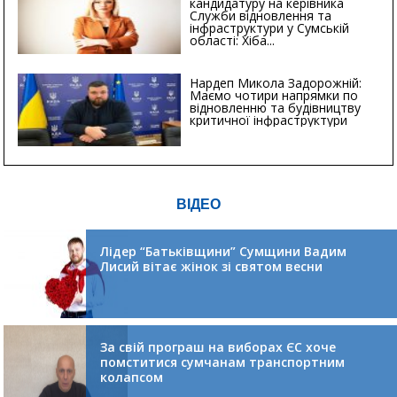
кандидатуру на керівника
Служби відновлення та
інфраструктури у Сумській
області: Хіба...
Нардеп Микола Задорожній:
Маємо чотири напрямки по
відновленню та будівництву
критичної інфраструктури
ВІДЕО
Лідер “Батьківщини” Сумщини Вадим
Лисий вітає жінок зі святом весни
За свій програш на виборах ЄС хоче
помститися сумчанам транспортним
колапсом