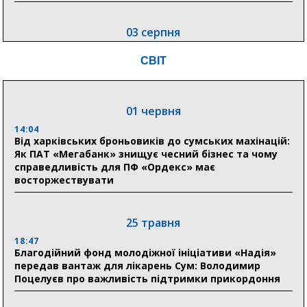
03 серпня
18:54
СВІТ
Романько розширює програму відпочинку дітей із
прифронтової Сумщини: перша група оздоровилася
в Австрії
01 червня
18:30
Ніколаєнко: у Сумах погодили 115 компенсацій на
14:04
відновлення житла майже на 6,6 млн грн
Від харківських броньовиків до сумських махінацій:
Як ПАТ «Мегабанк» знищує чесний бізнес та чому
справедливість для ПФ «Ордекс» має
восторжествувати
31 липня
21:01
До 19 400 гривень на паливо: Пенсійний фонд
25 травня
Сумщини пояснив, як отримати допомогу на зиму
18:47
Благодійний фонд молодіжної ініціативи «Надія»
17:52
передав вантаж для лікарень Сум: Володимир
«Укрексімбанк» припиняє виплату пенсій: у
Поцелуєв про важливість підтримки прикордоння
Пенсійному фонді Сумщини пояснили, що робити
людям