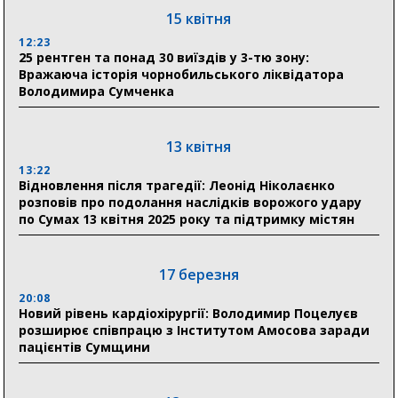
15 квітня
11:00
Артем Кобзар вручив родинам 20 полеглих Героїв
12:23
відзнаки «Почесного громадянина міста Суми»
25 рентген та понад 30 виїздів у 3-тю зону:
Вражаюча історія чорнобильського ліквідатора
Володимира Сумченка
30 липня
19:38
Сумська клінічна лікарня Святого Пантелеймона
13 квітня
здобула головну відзнаку в медичній сфері України
13:22
Відновлення після трагедії: Леонід Ніколаєнко
18:33
розповів про подолання наслідків ворожого удару
Олексій Романько долучився до обговорення Плану
по Сумах 13 квітня 2025 року та підтримку містян
стійкості Сумщини з Прем’єр-міністром
18:11
17 березня
Місто посилює міжнародну співпрацю: Суми
отримали 12 потужних станцій для Пунктів обігріву
20:08
Новий рівень кардіохірургії: Володимир Поцелуєв
розширює співпрацю з Інститутом Амосова заради
пацієнтів Сумщини