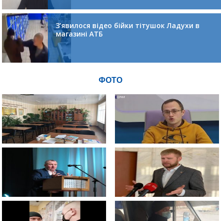
З’явилося відео бійки тітушок Ладухи в
магазині АТБ
ФОТО