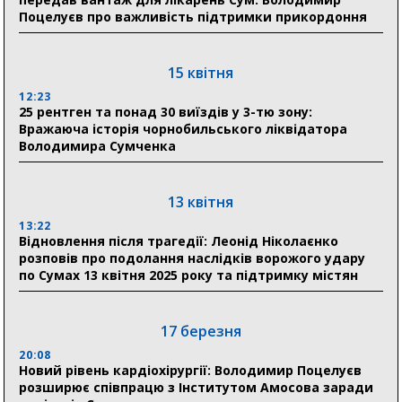
в Австрії
Поцелуєв про важливість підтримки прикордоння
18:30
Ніколаєнко: у Сумах погодили 115 компенсацій на
15 квітня
відновлення житла майже на 6,6 млн грн
12:23
25 рентген та понад 30 виїздів у 3-тю зону:
Вражаюча історія чорнобильського ліквідатора
31 липня
Володимира Сумченка
21:01
До 19 400 гривень на паливо: Пенсійний фонд
Сумщини пояснив, як отримати допомогу на зиму
13 квітня
13:22
17:52
Відновлення після трагедії: Леонід Ніколаєнко
«Укрексімбанк» припиняє виплату пенсій: у
розповів про подолання наслідків ворожого удару
Пенсійному фонді Сумщини пояснили, що робити
по Сумах 13 квітня 2025 року та підтримку містян
людям
11:00
Артем Кобзар вручив родинам 20 полеглих Героїв
17 березня
відзнаки «Почесного громадянина міста Суми»
20:08
Новий рівень кардіохірургії: Володимир Поцелуєв
розширює співпрацю з Інститутом Амосова заради
30 липня