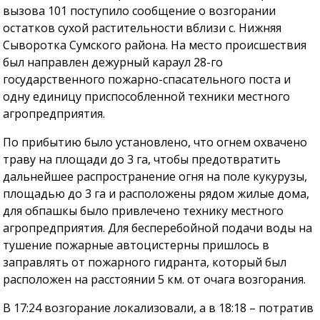
вызова 101 поступило сообщение о возгорании
остатков сухой растительности вблизи с. Нижняя
Сыворотка Сумского района. На место происшествия
был направлен дежурный караул 28-го
государственного пожарно-спасательного поста и
одну единицу приспособленной техники местного
агропредприятия.
По прибытию было установлено, что огнем охвачено
траву на площади до 3 га, чтобы предотвратить
дальнейшее распространение огня на поле кукурузы,
площадью до 3 га и расположены рядом жилые дома,
для обпашкы было привлечено технику местного
агропредприятия. Для бесперебойной подачи воды на
тушение пожарные автоцистерны пришлось в
заправлять от пожарного гидранта, который был
расположен на расстоянии 5 км. от очага возгорания.
В 17:24 возгорание локализовали, а в 18:18 – потратив