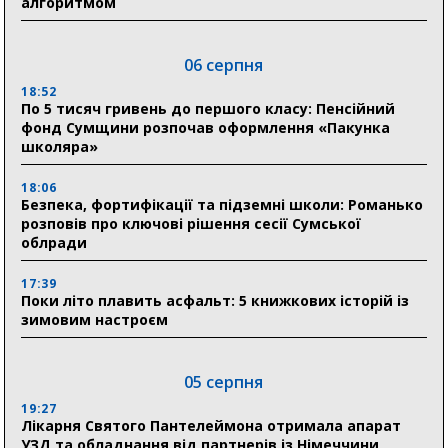
алгоритмом
06 серпня
18:52
По 5 тисяч гривень до першого класу: Пенсійний
фонд Сумщини розпочав оформлення «Пакунка
школяра»
18:06
Безпека, фортифікації та підземні школи: Романько
розповів про ключові рішення сесії Сумської
облради
17:39
Поки літо плавить асфальт: 5 книжкових історій із
зимовим настроєм
05 серпня
19:27
Лікарня Святого Пантелеймона отримала апарат
УЗД та обладнання від партнерів із Німеччини