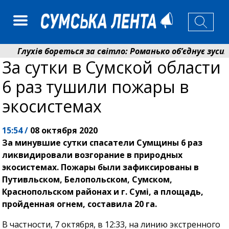
Глухів бореться за світло: Романько об’єднує зусилл
За сутки в Сумской области
Пенсійний фонд Сумщини спрямував 0,2 млрд грн на 
6 раз тушили пожары в
экосистемах
15:54 /
08 октября 2020
За минувшие сутки спасатели Сумщины 6 раз
ликвидировали возгорание в природных
экосистемах. Пожары были зафиксированы в
Путивльском, Белопольском, Сумском,
Краснопольском районах и г. Сумі, а площадь,
пройденная огнем, составила 20 га.
В частности, 7 октября, в 12:33, на линию экстренного