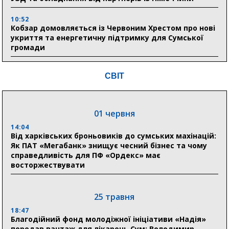
10:52
Кобзар домовляється із Червоним Хрестом про нові
укриття та енергетичну підтримку для Сумської
громади
9:15
СВІТ
Понад 8 мільйонів книжок згоріли. Як допомогти
«Ранку» та іншим видавництвам відновитися
01 червня
04 серпня
14:04
20:41
Від харківських броньовиків до сумських махінацій:
Пенсійний фонд Сумщини спрямував 0,2 млрд грн
Як ПАТ «Мегабанк» знищує чесний бізнес та чому
на пенсії, страхові виплати та підтримку
справедливість для ПФ «Ордекс» має
прифронтових громад
восторжествувати
03 серпня
25 травня
18:54
18:47
Романько розширює програму відпочинку дітей із
Благодійний фонд молодіжної ініціативи «Надія»
прифронтової Сумщини: перша група оздоровилася
передав вантаж для лікарень Сум: Володимир