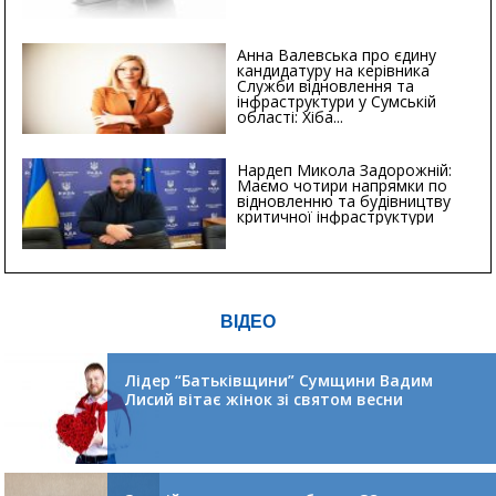
Анна Валевська про єдину
кандидатуру на керівника
Служби відновлення та
інфраструктури у Сумській
області: Хіба...
Нардеп Микола Задорожній:
Маємо чотири напрямки по
відновленню та будівництву
критичної інфраструктури
ВІДЕО
Лідер “Батьківщини” Сумщини Вадим
Лисий вітає жінок зі святом весни