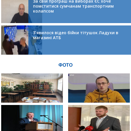
За свій програш на виборах ЄС хоче
помститися сумчанам транспортним
колапсом
З’явилося відео бійки тітушок Ладухи в
магазині АТБ
ФОТО