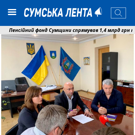
Пенсійний фонд Сумщини спрямував 1,4 млрд грн на пен
Кобзар домовляється із Червоним Хрестом про нові у