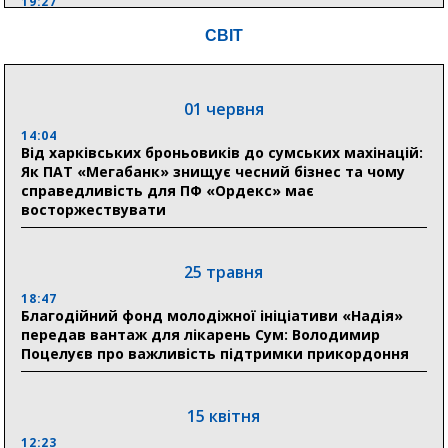
19:27
Лікарня Святого Пантелеймона отримала апарат
СВІТ
УЗД та обладнання від партнерів із Німеччини
10:52
Кобзар домовляється із Червоним Хрестом про нові
01 червня
укриття та енергетичну підтримку для Сумської
громади
14:04
Від харківських броньовиків до сумських махінацій:
Як ПАТ «Мегабанк» знищує чесний бізнес та чому
9:15
справедливість для ПФ «Ордекс» має
Понад 8 мільйонів книжок згоріли. Як допомогти
восторжествувати
«Ранку» та іншим видавництвам відновитися
25 травня
04 серпня
18:47
20:41
Благодійний фонд молодіжної ініціативи «Надія»
Пенсійний фонд Сумщини спрямував 0,2 млрд грн
передав вантаж для лікарень Сум: Володимир
на пенсії, страхові виплати та підтримку
Поцелуєв про важливість підтримки прикордоння
прифронтових громад
15 квітня
03 серпня
12:23
18:54