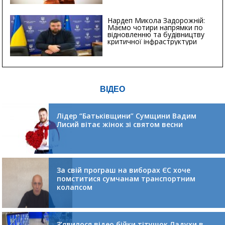
Нардеп Микола Задорожній:
Маємо чотири напрямки по
відновленню та будівництву
критичної інфраструктури
ВІДЕО
Лідер “Батьківщини” Сумщини Вадим
Лисий вітає жінок зі святом весни
За свій програш на виборах ЄС хоче
помститися сумчанам транспортним
колапсом
З’явилося відео бійки тітушок Ладухи в