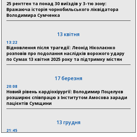
25 рентген та понад 30 виїздів у 3-тю зону:
Романько розширює програму відпочинку дітей із
Вражаюча історія чорнобильського ліквідатора
прифронтової Сумщини: перша група оздоровилася
Володимира Сумченка
в Австрії
18:30
Ніколаєнко: у Сумах погодили 115 компенсацій на
13 квітня
відновлення житла майже на 6,6 млн грн
13:22
Відновлення після трагедії: Леонід Ніколаєнко
розповів про подолання наслідків ворожого удару
31 липня
по Сумах 13 квітня 2025 року та підтримку містян
21:01
До 19 400 гривень на паливо: Пенсійний фонд
Сумщини пояснив, як отримати допомогу на зиму
17 березня
20:08
17:52
Новий рівень кардіохірургії: Володимир Поцелуєв
«Укрексімбанк» припиняє виплату пенсій: у
розширює співпрацю з Інститутом Амосова заради
Пенсійному фонді Сумщини пояснили, що робити
пацієнтів Сумщини
людям
13 грудня
21:45
“Внесення змін до процедури публічних закупівель має