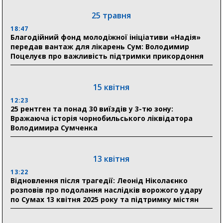
21:01
До 19 400 гривень на паливо: Пенсійний фонд
25 травня
Сумщини пояснив, як отримати допомогу на зиму
18:47
Благодійний фонд молодіжної ініціативи «Надія»
17:52
передав вантаж для лікарень Сум: Володимир
«Укрексімбанк» припиняє виплату пенсій: у
Поцелуєв про важливість підтримки прикордоння
Пенсійному фонді Сумщини пояснили, що робити
людям
15 квітня
11:00
Артем Кобзар вручив родинам 20 полеглих Героїв
12:23
відзнаки «Почесного громадянина міста Суми»
25 рентген та понад 30 виїздів у 3-тю зону:
Вражаюча історія чорнобильського ліквідатора
Володимира Сумченка
30 липня
19:38
Сумська клінічна лікарня Святого Пантелеймона
13 квітня
здобула головну відзнаку в медичній сфері України
13:22
Відновлення після трагедії: Леонід Ніколаєнко
18:33
розповів про подолання наслідків ворожого удару
Олексій Романько долучився до обговорення Плану
по Сумах 13 квітня 2025 року та підтримку містян
стійкості Сумщини з Прем’єр-міністром