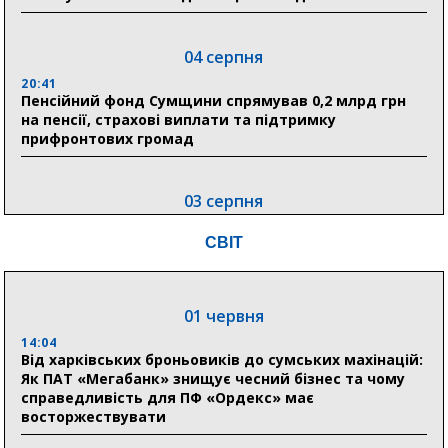
04 серпня
20:41
Пенсійний фонд Сумщини спрямував 0,2 млрд грн
на пенсії, страхові виплати та підтримку
прифронтових громад
03 серпня
18:54
СВІТ
Романько розширює програму відпочинку дітей із
прифронтової Сумщини: перша група оздоровилася
в Австрії
01 червня
18:30
Ніколаєнко: у Сумах погодили 115 компенсацій на
14:04
відновлення житла майже на 6,6 млн грн
Від харківських броньовиків до сумських махінацій:
Як ПАТ «Мегабанк» знищує чесний бізнес та чому
справедливість для ПФ «Ордекс» має
восторжествувати
31 липня