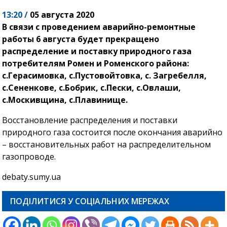
13:20 /
05 августа 2020
В связи с проведением аварийно-ремонтные
работы 6 августа будет прекращено
распределение и поставку природного газа
потребителям Ромен и Роменского района:
с.Герасимовка, с.Пустовойтовка, с. Загребелля,
с.Сененкове, с.Бобрик, с.Пески, с.Овлаши,
с.Москивщина, с.Плавинище.
Восстановление распределения и поставки
природного газа состоится после окончания аварийно
– восстановительных работ на распределительном
газопроводе.
debaty.sumy.ua
ПОДІЛИТИСЯ У СОЦІАЛЬНИХ МЕРЕЖАХ