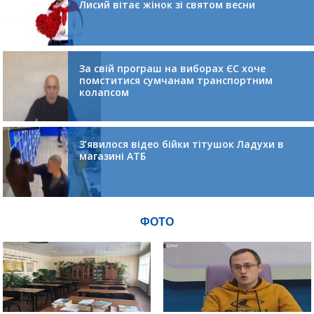
Лисий вітає жінок зі святом весни
За свій програш на виборах ЄС хоче
помститися сумчанам транспортним
колапсом
З’явилося відео бійки тітушок Ладухи в
магазині АТБ
ФОТО