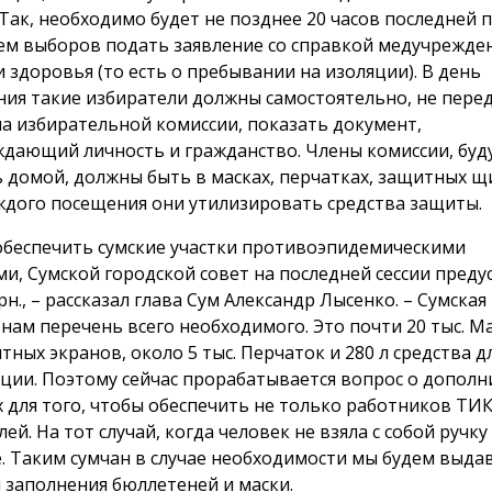
 Так, необходимо будет не позднее 20 часов последней 
ем ​​выборов подать заявление со справкой медучрежде
 здоровья (то есть о пребывании на изоляции). В день
ния такие избиратели должны самостоятельно, не перед
на избирательной комиссии, показать документ,
дающий личность и гражданство. Члены комиссии, буд
 домой, должны быть в масках, перчатках, защитных щ
ждого посещения они утилизировать средства защиты.
обеспечить сумские участки противоэпидемическими
ми, Сумской городской совет на последней сессии пред
грн., – рассказал глава Сум Александр Лысенко. – Сумска
нам перечень всего необходимого. Это почти 20 тыс. Ма
тных экранов, около 5 тыс. Перчаток и 280 л средства д
ции. Поэтому сейчас прорабатывается вопрос о допол
х для того, чтобы обеспечить не только работников ТИК
ей. На тот случай, когда человек не взяла с собой ручку
. Таким сумчан в случае необходимости мы будем выда
я заполнения бюллетеней и маски.