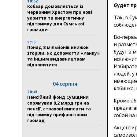
10:52
будет пр
Кобзар домовляється із
Червоним Хрестом про нові
Так, в Су
укриття та енергетичну
підтримку для Сумської
соблюден
громади
Во-первы
9:15
и размет
Понад 8 мільйонів книжок
будут в м
згоріли. Як допомогти «Ранку»
исключит
та іншим видавництвам
відновитися
Избирате
людей, у
имеющие 
04 серпня
кабинка,
20:41
Пенсійний фонд Сумщини
Кроме об
спрямував 0,2 млрд грн на
предлага
пенсії, страхові виплати та
підтримку прифронтових
собой на
громад
Акцентир
самоизоля