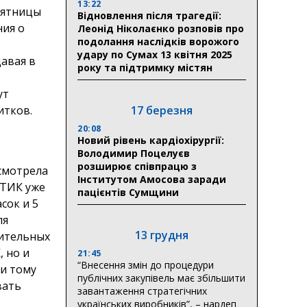
13:22
пятницы
Відновлення після трагедії:
ния о
Леонід Ніколаєнко розповів про
подолання наслідків ворожого
удару по Сумах 13 квітня 2025
авая в
року та підтримку містян
ут
итков.
17 березня
20:08
Новий рівень кардіохірургії:
Володимир Поцелуєв
розширює співпрацю з
усмотрела
Інститутом Амосова заради
я ТИК уже
пацієнтів Сумщини
сок и 5
ля
13 грудня
нительных
, но и
21:45
“Внесення змін до процедури
 и тому
публічних закупівель має збільшити
вать
завантаження стратегічних
українських виробників”, – нардеп