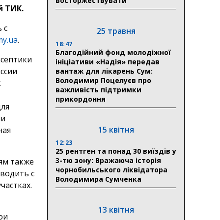
восторжествувати
й ТИК.
 с
25 травня
my.ua
.
18:47
Благодійний фонд молодіжної
исептики
ініціативи «Надія» передав
иссии
вантаж для лікарень Сум:
Володимир Поцелуєв про
к
важливість підтримки
прикордоння
для
ли
15 квітня
ная
12:23
25 рентген та понад 30 виїздів у
3-тю зону: Вражаюча історія
ям также
чорнобильського ліквідатора
иводить с
Володимира Сумченка
частках.
13 квітня
ои