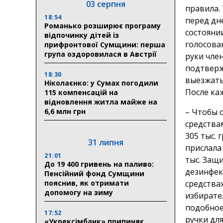
03 серпня
правила.
18:54
перед дн
Романько розширює програму
состоянии
відпочинку дітей із
голосова
прифронтової Сумщини: перша
група оздоровилася в Австрії
руки чле
подтверж
18:30
выезжать
Ніколаєнко: у Сумах погодили
После ка
115 компенсацій на
відновлення житла майже на
6,6 млн грн
– Чтобы 
средства
305 тыс. 
31 липня
прислала 
21:01
тыс. Защи
До 19 400 гривень на паливо:
дезинфек
Пенсійний фонд Сумщини
пояснив, як отримати
средства
допомогу на зиму
избирател
подобное
17:52
ручки дл
«Укрексімбанк» припиняє