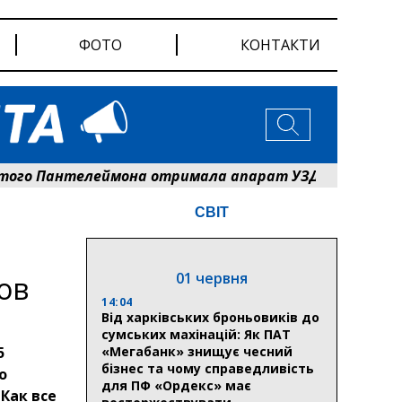
ФОТО
КОНТАКТИ
 Пантелеймона отримала апарат УЗД та обладнання в
СВІТ
01 червня
ов
14:04
Від харківських броньовиків до
сумських махінацій: Як ПАТ
5
«Мегабанк» знищує чесний
бізнес та чому справедливість
о
для ПФ «Ордекс» має
Как все