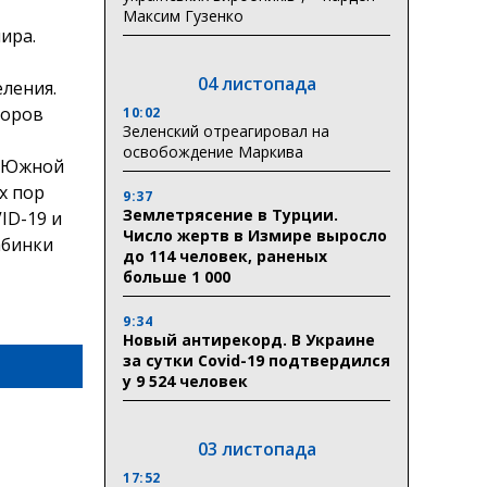
Максим Гузенко
ира.
04 листопада
ления.
боров
10:02
Зеленский отреагировал на
освобождение Маркива
В Южной
х пор
9:37
Землетрясение в Турции.
ID-19 и
Число жертв в Измире выросло
абинки
до 114 человек, раненых
больше 1 000
9:34
Новый антирекорд. В Украине
за сутки Covid-19 подтвердился
у 9 524 человек
03 листопада
17:52