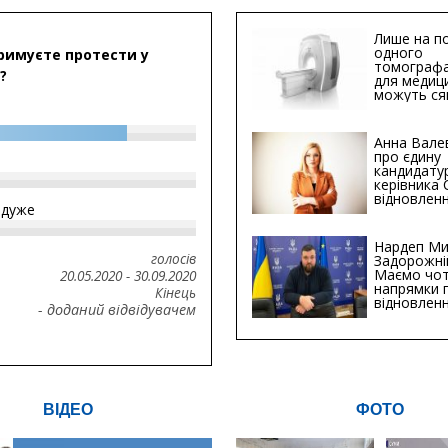
Лише на по
одного
римуєте протести у
томографа
?
для медиц
можуть ся
мільйонів 
Анна Вале
про єдину
кандидату
керівника
відновленн
йдуже
інфраструк
Сумській о
Хіба...
Нардеп Ми
голосів
Задорожні
Маємо чо
20.05.2020
-
30.09.2020
напрямки 
Кінець
відновлен
- доданий відвідувачем
будівницт
критичної
інфрастру
ВІДЕО
ФОТО