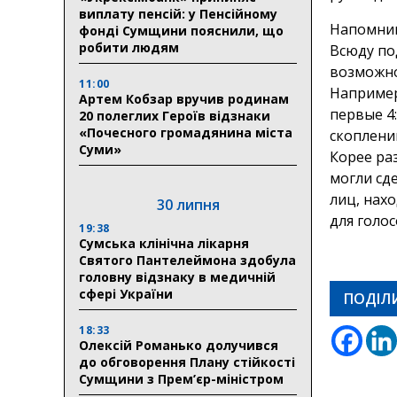
виплату пенсій: у Пенсійному
Напомним
фонді Сумщини пояснили, що
робити людям
Всюду по
возможно
11:00
Например
Артем Кобзар вручив родинам
первые 4
20 полеглих Героїв відзнаки
«Почесного громадянина міста
скоплени
Суми»
Корее ра
могли сд
лиц, нах
30 липня
для голо
19:38
Сумська клінічна лікарня
Святого Пантелеймона здобула
головну відзнаку в медичній
сфері України
ПОДІЛ
18:33
Олексій Романько долучився
до обговорення Плану стійкості
Сумщини з Прем’єр-міністром