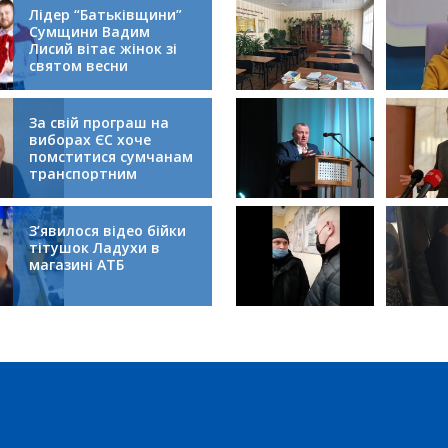
Лідер “Батьківщини”
Сумщини Вадим
Лисий вітає жінок зі
святом весни
За свій програш на
виборах ЄС хоче
помститися сумчанам
транспортним
колапсом
З’явилося відео бійки
тітушок Ладухи в
магазині АТБ