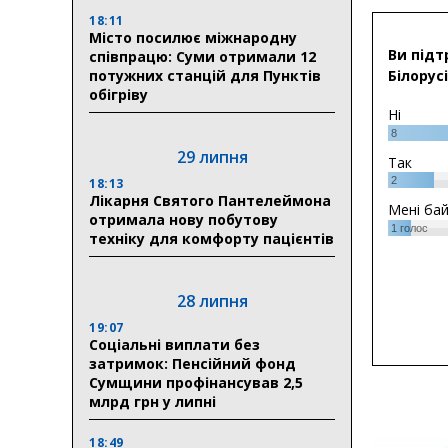
18:11
Місто посилює міжнародну
Ви підт
співпрацю: Суми отримали 12
потужних станцій для Пунктів
Білорусі
обігріву
Ні
8
29 липня
Так
2
18:13
Лікарня Святого Пантелеймона
Мені ба
отримала нову побутову
1
голос
техніку для комфорту пацієнтів
28 липня
19:07
Соціальні виплати без
затримок: Пенсійний фонд
Сумщини профінансував 2,5
млрд грн у липні
18:49