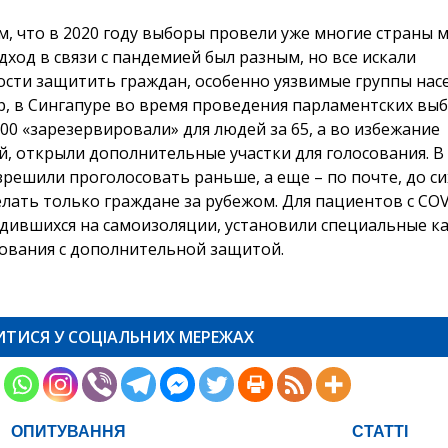
, что в 2020 году выборы провели уже многие страны м
дход в связи с пандемией был разным, но все искали
сти защитить граждан, особенно уязвимые группы насе
, в Сингапуре во время проведения парламентских вы
:00 «зарезервировали» для людей за 65, а во избежание
й, открыли дополнительные участки для голосования. 
зрешили проголосовать раньше, а еще – по почте, до си
елать только граждане за рубежом. Для пациентов с COV
одившихся на самоизоляции, установили специальные к
сования с дополнительной защитой.
ИТИСЯ У СОЦІАЛЬНИХ МЕРЕЖАХ
ОПИТУВАННЯ
СТАТТІ