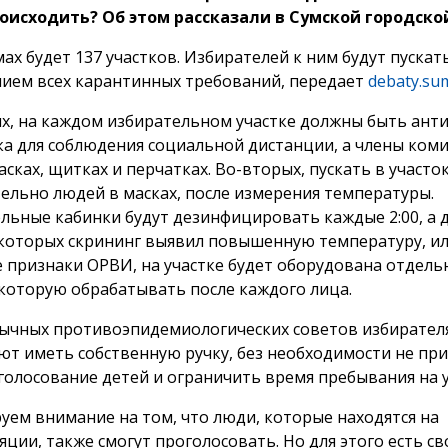
оисходить? Об этом рассказали в Сумской городско
мах будет 137 участков. Избирателей к ним будут пускать
ием всех карантинных требований, передает
debaty.su
х, на каждом избирательном участке должны быть ант
ка для соблюдения социальной дистанции, а члены ком
асках, щитках и перчатках. Во-вторых, пускать в участо
ельно людей в масках, после измерения температуры.
льные кабинки будут дезинфицировать каждые 2:00, а 
 которых скрининг выявил повышенную температуру, и
признаки ОРВИ, на участке будет оборудована отдель
 которую обрабатывать после каждого лица.
ычных противоэпидемиологических советов избирател
ют иметь собственную ручку, без необходимости не пр
 голосование детей и ограничить время пребывания на у
уем внимание на том, что люди, которые находятся на
ции, также смогут проголосовать. Но для этого есть св