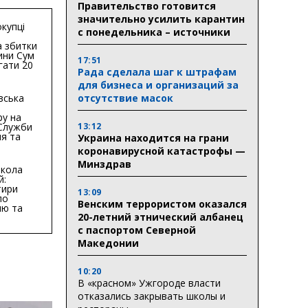
Правительство готовится
значительно усилить карантин
купці
с понедельника – источники
 збитки
ини Сум
17:51
гати 20
Рада сделала шаг к штрафам
гривень
для бизнеса и организаций за
вська
отсутствие масок
ру на
 Служби
13:12
я та
Украина находится на грани
тури у
коронавирусной катастрофы —
бласті:
Минздрав
кола
й:
тири
13:09
по
Венским террористом оказался
ню та
20-летний этнический албанец
ву
с паспортом Северной
ктури
Македонии
10:20
В «красном» Ужгороде власти
отказались закрывать школы и