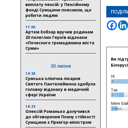
виплату пенсій: у Пенсійному
фонді Сумщини пояснили, що
ПОДІЛ
робити людям
11:00
Артем Кобзар вручив родинам
20 полеглих Героїв відзнаки
«Почесного громадянина міста
Суми»
Ви підт
Білорусі
30 липня
19:38
Ні
Сумська клінічна лікарня
8
Святого Пантелеймона здобула
головну відзнаку в медичній
Так
сфері України
2
Мені ба
18:33
1
голос
Олексій Романько долучився
до обговорення Плану стійкості
Сумщини з Прем’єр-міністром