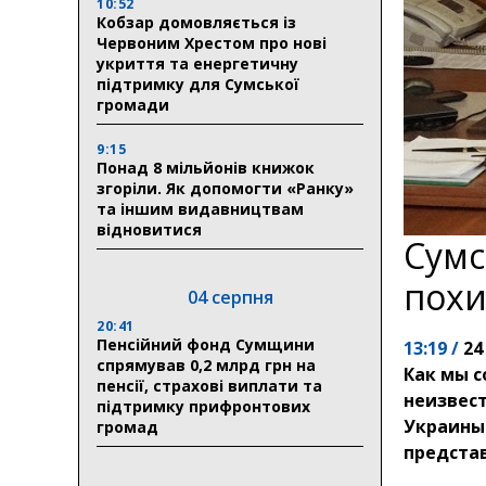
10:52
Кобзар домовляється із
Червоним Хрестом про нові
укриття та енергетичну
підтримку для Сумської
громади
9:15
Понад 8 мільйонів книжок
згоріли. Як допомогти «Ранку»
та іншим видавництвам
відновитися
Сумс
похи
04 серпня
20:41
Пенсійний фонд Сумщини
13:19 /
24
спрямував 0,2 млрд грн на
Как мы с
пенсії, страхові виплати та
неизвес
підтримку прифронтових
Украины.
громад
предста