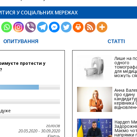
ИТИСЯ У СОЦІАЛЬНИХ МЕРЕЖАХ
ОПИТУВАННЯ
СТАТТІ
Лише на по
одного
римуєте протести у
томографа
?
для медиц
можуть ся
мільйонів 
Анна Вале
про єдину
кандидату
керівника
відновленн
йдуже
інфраструк
Сумській о
Хіба...
Нардеп Ми
голосів
Задорожні
Маємо чо
20.05.2020
-
30.09.2020
напрямки 
Кінець