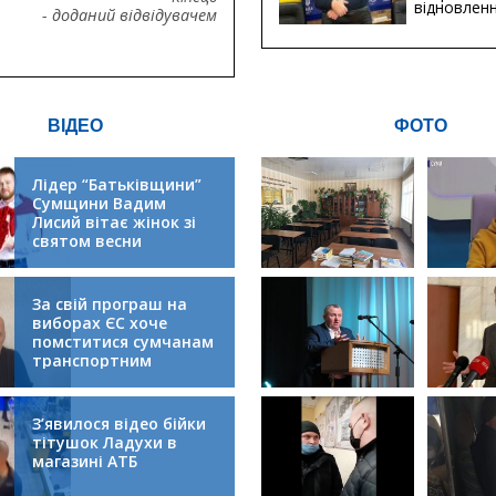
відновлен
- доданий відвідувачем
будівницт
критичної
інфрастру
ВІДЕО
ФОТО
Лідер “Батьківщини”
Сумщини Вадим
Лисий вітає жінок зі
святом весни
За свій програш на
виборах ЄС хоче
помститися сумчанам
транспортним
колапсом
З’явилося відео бійки
тітушок Ладухи в
магазині АТБ