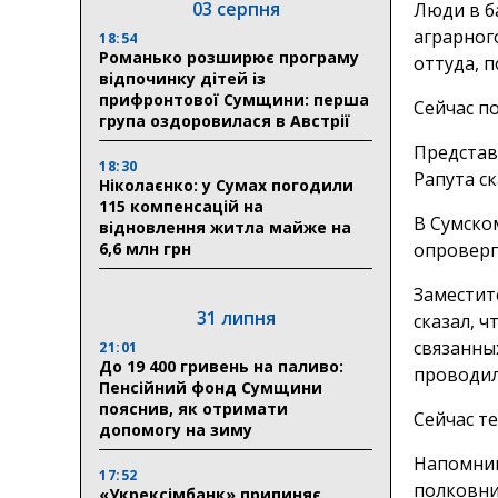
03 серпня
Люди в б
аграрног
18:54
Романько розширює програму
оттуда, 
відпочинку дітей із
прифронтової Сумщини: перша
Сейчас п
група оздоровилася в Австрії
Представ
18:30
Рапута ск
Ніколаєнко: у Сумах погодили
115 компенсацій на
В Сумско
відновлення житла майже на
6,6 млн грн
опроверг
Заместит
31 липня
сказал, 
связанны
21:01
До 19 400 гривень на паливо:
проводил
Пенсійний фонд Сумщини
пояснив, як отримати
Сейчас т
допомогу на зиму
Напомним
17:52
полковни
«Укрексімбанк» припиняє