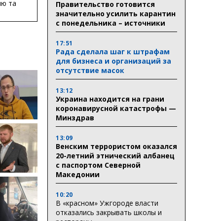
ню та
Правительство готовится
ву
значительно усилить карантин
с понедельника – источники
ктури
17:51
Рада сделала шаг к штрафам
для бизнеса и организаций за
отсутствие масок
13:12
Украина находится на грани
коронавирусной катастрофы —
Минздрав
13:09
Венским террористом оказался
20-летний этнический албанец
с паспортом Северной
Македонии
10:20
В «красном» Ужгороде власти
отказались закрывать школы и