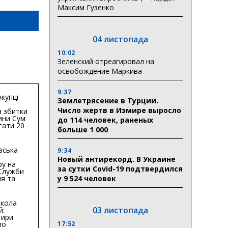
Максим Гузенко
04 листопада
10:02
Зеленский отреагировал на
освобождение Маркива
9:37
купці
Землетрясение в Турции.
Число жертв в Измире выросло
 збитки
ини Сум
до 114 человек, раненых
гати 20
больше 1 000
гривень
вська
9:34
Новый антирекорд. В Украине
ру на
за сутки Covid-19 подтвердился
 Служби
я та
у 9 524 человек
тури у
бласті:
кола
03 листопада
й:
тири
по
17:52