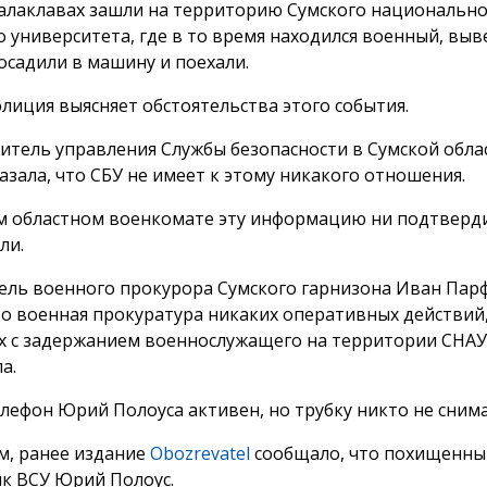
алаклавах зашли на территорию Сумского национально
о университета, где в то время находился военный, выв
посадили в машину и поехали.
олиция выясняет обстоятельства этого события.
итель управления Службы безопасности в Сумской обла
азала, что СБУ не имеет к этому никакого отношения.
м областном военкомате эту информацию ни подтверди
ли.
ель военного прокурора Сумского гарнизона Иван Пар
что военная прокуратура никаких оперативных действий
х с задержанием военнослужащего на территории СНАУ
а.
елефон Юрий Полоуса активен, но трубку никто не снима
, ранее издание
Оbozrevatel
сообщало, что похищенны
к ВСУ Юрий Полоус.