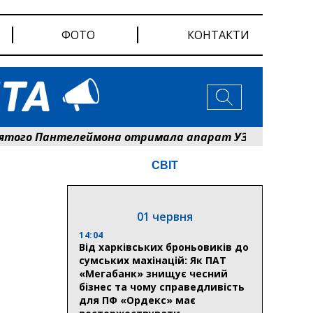
ФОТО
КОНТАКТИ
о Пантелеймона отримала апарат УЗД та обладнання 
СВІТ
01 червня
14:04
Від харківських броньовиків до
сумських махінацій: Як ПАТ
«Мегабанк» знищує чесний
бізнес та чому справедливість
для ПФ «Ордекс» має