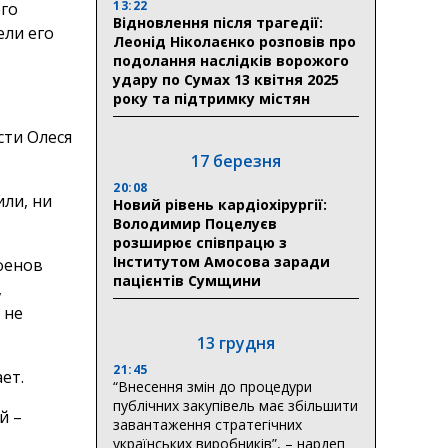
13:22
го
Відновлення після трагедії:
ели его
Леонід Ніколаєнко розповів про
подолання наслідків ворожого
удару по Сумах 13 квітня 2025
року та підтримку містян
сти Олеся
17 березня
20:08
ли, ни
Новий рівень кардіохірургії:
Володимир Поцелуєв
розширює співпрацю з
Інститутом Амосова заради
фенов
пацієнтів Сумщини
,
 не
13 грудня
21:45
ет.
“Внесення змін до процедури
публічних закупівель має збільшити
й –
завантаження стратегічних
українських виробників”, – нардеп