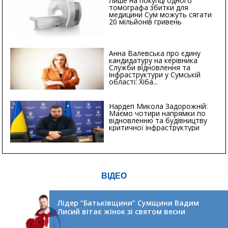
Лише на покупці одного
томографа збитки для
медицини Сум можуть сягати
20 мільйонів гривень
Анна Валевська про єдину
кандидатуру на керівника
Служби відновлення та
інфраструктури у Сумській
області: Хіба...
Нардеп Микола Задорожній:
Маємо чотири напрямки по
відновленню та будівництву
критичної інфраструктури
ВІДЕО
Лідер “Батьківщини” Сумщини Вадим
Лисий вітає жінок зі святом весни