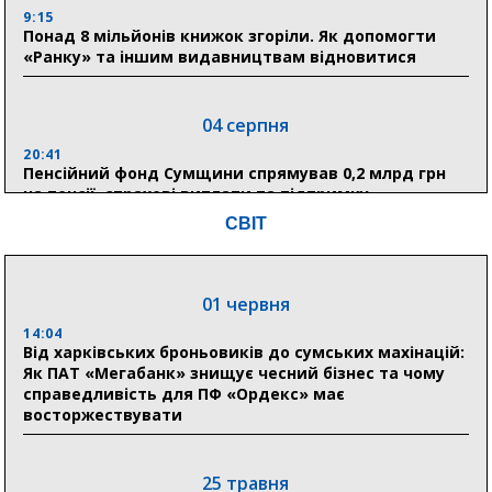
9:15
Понад 8 мільйонів книжок згоріли. Як допомогти
«Ранку» та іншим видавництвам відновитися
04 серпня
20:41
Пенсійний фонд Сумщини спрямував 0,2 млрд грн
на пенсії, страхові виплати та підтримку
прифронтових громад
СВІТ
03 серпня
01 червня
18:54
Романько розширює програму відпочинку дітей із
14:04
прифронтової Сумщини: перша група оздоровилася
Від харківських броньовиків до сумських махінацій:
в Австрії
Як ПАТ «Мегабанк» знищує чесний бізнес та чому
справедливість для ПФ «Ордекс» має
восторжествувати
18:30
Ніколаєнко: у Сумах погодили 115 компенсацій на
відновлення житла майже на 6,6 млн грн
25 травня