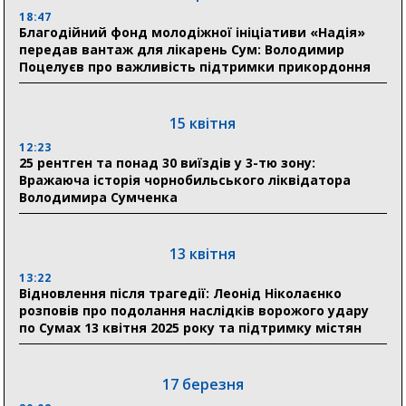
18:47
31 липня
Благодійний фонд молодіжної ініціативи «Надія»
передав вантаж для лікарень Сум: Володимир
21:01
Поцелуєв про важливість підтримки прикордоння
До 19 400 гривень на паливо: Пенсійний фонд
Сумщини пояснив, як отримати допомогу на зиму
15 квітня
17:52
«Укрексімбанк» припиняє виплату пенсій: у
12:23
Пенсійному фонді Сумщини пояснили, що робити
25 рентген та понад 30 виїздів у 3-тю зону:
людям
Вражаюча історія чорнобильського ліквідатора
Володимира Сумченка
11:00
Артем Кобзар вручив родинам 20 полеглих Героїв
відзнаки «Почесного громадянина міста Суми»
13 квітня
13:22
Відновлення після трагедії: Леонід Ніколаєнко
30 липня
розповів про подолання наслідків ворожого удару
19:38
по Сумах 13 квітня 2025 року та підтримку містян
Сумська клінічна лікарня Святого Пантелеймона
здобула головну відзнаку в медичній сфері України
17 березня
18:33