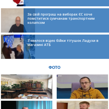
За свій програш на виборах ЄС хоче
помститися сумчанам транспортним
колапсом
З’явилося відео бійки тітушок Ладухи в
магазині АТБ
ФОТО