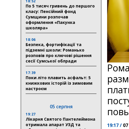
18:52
По 5 тисяч гривень до першого
класу: Пенсійний фонд
Сумщини розпочав
оформлення «Пакунка
школяра»
18:06
Безпека, фортифікації та
підземні школи: Романько
розповів про ключові рішення
сесії Сумської облради
Рома
17:39
разм
Поки літо плавить асфальт: 5
книжкових історій із зимовим
плат
настроєм
пост
05 серпня
повы
19:27
Лікарня Святого Пантелеймона
отримала апарат УЗД та
19:17 /
07