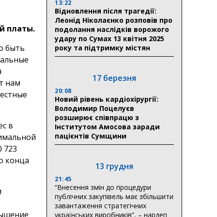
13:22
Відновлення після трагедії:
а
Леонід Ніколаєнко розповів про
й платы.
подолання наслідків ворожого
удару по Сумах 13 квітня 2025
о быть
року та підтримку містян
иальные
я
17 березня
т нам
20:08
местные
Новий рівень кардіохірургії:
Володимир Поцелуєв
розширює співпрацю з
с в
Інститутом Амосова заради
пацієнтів Сумщини
имальной
0 723
о конца
13 грудня
21:45
“Внесення змін до процедури
м
публічних закупівель має збільшити
завантаження стратегічних
вышение
українських виробників”, – нардеп