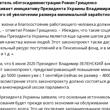
атель облгосадминистрации Роман Грищенко
ивает инициативу Президента Украины Владимир
ого об увеличении размера минимальной заработно
 жизни и благосостояние работающего человека должн
, – отметил Роман Грищенко. – Убежден, что такие соц
вы Президента Украины является еще одним шагом дл
я качества жизни людей. Этот законопроект также дас
ельный ресурс поступлений и в Пенсионный фонд, и в 
 т.д. ».
, что 6 июня 2020 Президент Владимир ЗЕЛЕНСКИЙ вне
т законопроект, предусматривающий повышение мин
до 5000 гривен уже с 1 сентября (сейчас ее размер – 400
 Рассмотрение этого законопроекту должно состояться д
на внеочередной сессии парламента.
Президента Украины заявили, что основным источнико
ования будет прежде всего экономия на обслуживании
твенного долга. Это не последнее запланированное по