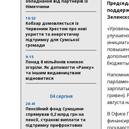
обладнання від партнерів із
Председ
Німеччини
поддерж
Зеленск
10:52
Кобзар домовляється із
«Уровень
Червоним Хрестом про нові
укриття та енергетичну
улучшено
підтримку для Сумської
инициати
громади
повышени
дополнит
9:15
Понад 8 мільйонів книжок
бюджеты и
згоріли. Як допомогти «Ранку»
та іншим видавництвам
Напомним
відновитися
парламен
зарплаты 
гривен).
04 серпня
августа 
20:41
Пенсійний фонд Сумщини
В Офисе 
спрямував 0,2 млрд грн на
пенсії, страхові виплати та
финансир
підтримку прифронтових
государс