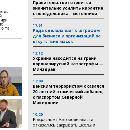
тури у
Правительство готовится
бласті:
значительно усилить карантин
кола
с понедельника – источники
й:
тири
по
17:51
ню та
Рада сделала шаг к штрафам
ву
для бизнеса и организаций за
ктури
отсутствие масок
13:12
Украина находится на грани
коронавирусной катастрофы —
Минздрав
13:09
Венским террористом оказался
20-летний этнический албанец
с паспортом Северной
Македонии
10:20
В «красном» Ужгороде власти
отказались закрывать школы и