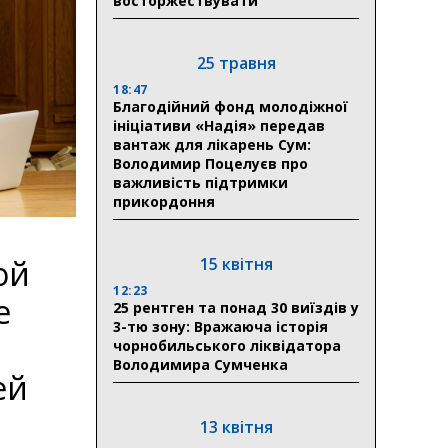
восторжествувати
25 травня
18:47
Благодійний фонд молодіжної
ініціативи «Надія» передав
вантаж для лікарень Сум:
Володимир Поцелуєв про
важливість підтримки
прикордоння
ой
15 квітня
12:23
е
25 рентген та понад 30 виїздів у
3-тю зону: Вражаюча історія
чорнобильського ліквідатора
Володимира Сумченка
ей
13 квітня