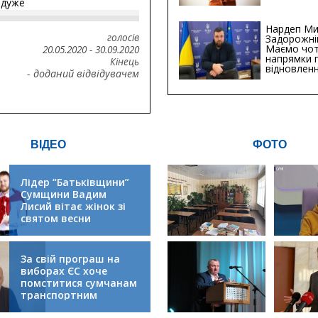
йдуже
інфраструк
Сумській о
Хіба...
Нардеп Ми
голосів
Задорожні
Маємо чо
20.05.2020
-
30.09.2020
напрямки 
Кінець
відновлен
- доданий відвідувачем
будівницт
критичної
інфрастру
ВІДЕО
ФОТО
Лідер “Батьківщини”
Сумщини Вадим
Лисий вітає жінок зі
святом весни
За свій програш на
виборах ЄС хоче
помститися сумчанам
транспортним
колапсом