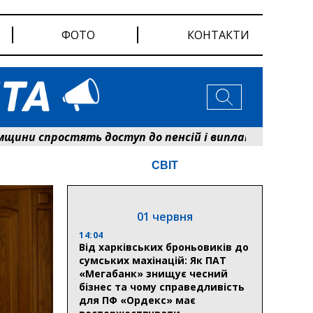
ФОТО
КОНТАКТИ
спростять доступ до пенсій і виплат: Пенсійний фо
СВІТ
01 червня
14:04
Від харківських броньовиків до
сумських махінацій: Як ПАТ
«Мегабанк» знищує чесний
бізнес та чому справедливість
для ПФ «Ордекс» має