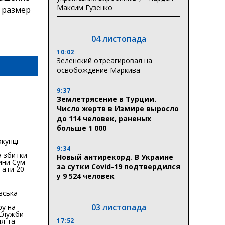
Максим Гузенко
е размер
04 листопада
10:02
Зеленский отреагировал на
освобождение Маркива
9:37
Землетрясение в Турции.
Число жертв в Измире выросло
до 114 человек, раненых
больше 1 000
купці
9:34
 збитки
Новый антирекорд. В Украине
ини Сум
за сутки Covid-19 подтвердился
гати 20
гривень
у 9 524 человек
вська
03 листопада
ру на
 Служби
я та
17:52