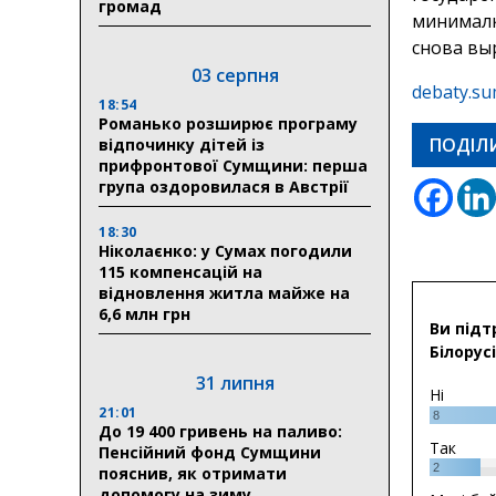
громад
минималки
снова вы
03 серпня
debaty.su
18:54
Романько розширює програму
ПОДІЛ
відпочинку дітей із
прифронтової Сумщини: перша
група оздоровилася в Австрії
18:30
Ніколаєнко: у Сумах погодили
115 компенсацій на
відновлення житла майже на
6,6 млн грн
Ви підт
Білорусі
31 липня
Ні
21:01
8
До 19 400 гривень на паливо:
Так
Пенсійний фонд Сумщини
2
пояснив, як отримати
допомогу на зиму