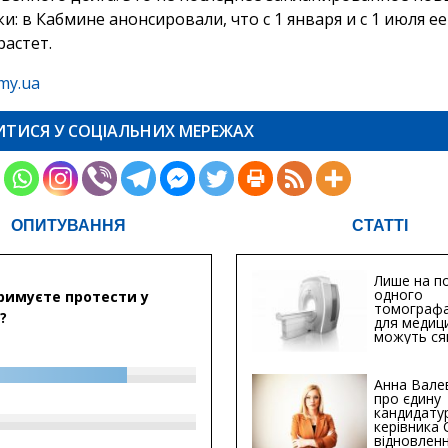
: в Кабмине анонсировали, что с 1 января и с 1 июля е
растет.
my.ua
ИТИСЯ У СОЦІАЛЬНИХ МЕРЕЖАХ
ОПИТУВАННЯ
СТАТТІ
Лише на по
одного
римуєте протести у
томографа
?
для медиц
можуть ся
мільйонів 
Анна Вале
про єдину
кандидату
керівника
відновленн