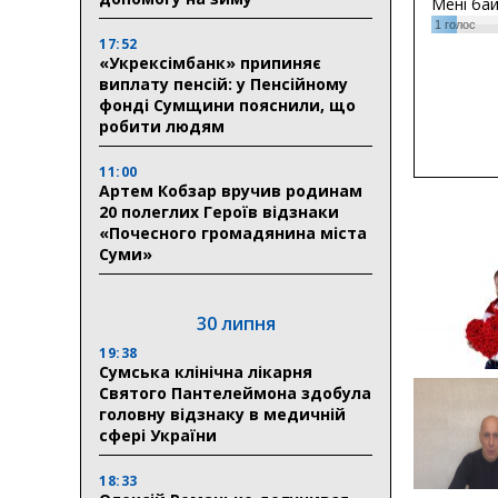
Мені ба
1
голос
17:52
«Укрексімбанк» припиняє
виплату пенсій: у Пенсійному
фонді Сумщини пояснили, що
робити людям
11:00
Артем Кобзар вручив родинам
20 полеглих Героїв відзнаки
«Почесного громадянина міста
Суми»
30 липня
19:38
Сумська клінічна лікарня
Святого Пантелеймона здобула
головну відзнаку в медичній
сфері України
18:33