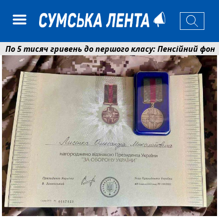
 5 тисяч гривень до першого класу: Пенсійний фонд 
колаєнко: у Сумах погодили 115 компенсацій на віднов