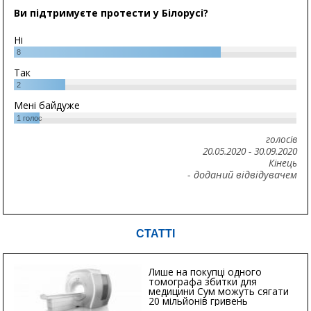
Ви підтримуєте протести у Білорусі?
Ні
8
Так
2
Мені байдуже
1
голос
голосів
20.05.2020
-
30.09.2020
Кінець
- доданий відвідувачем
СТАТТІ
Лише на покупці одного
томографа збитки для
медицини Сум можуть сягати
20 мільйонів гривень