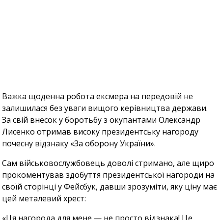
Важка щоденна робота ексмера на передовій не
залишилася без уваги вищого керівництва держави.
За свій внесок у боротьбу з окупантами Олександр
Лисенко отримав високу президентську нагороду
почесну відзнаку «За оборону України».
Сам військовослужбовець доволі стримано, але щиро
прокоментував здобуття президентської нагороди на
своїй сторінці у Фейсбук, давши зрозуміти, яку ціну має
цей металевий хрест:
«Ця нагорода для мене — не просто відзнака! Це