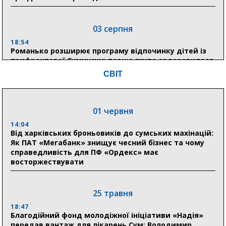
03 серпня
18:54
Романько розширює програму відпочинку дітей із
прифронтової Сумщини: перша група оздоровилася
в Австрії
СВІТ
18:30
Ніколаєнко: у Сумах погодили 115 компенсацій на
відновлення житла майже на 6,6 млн грн
01 червня
14:04
Від харківських броньовиків до сумських махінацій:
31 липня
Як ПАТ «Мегабанк» знищує чесний бізнес та чому
справедливість для ПФ «Ордекс» має
21:01
восторжествувати
До 19 400 гривень на паливо: Пенсійний фонд
Сумщини пояснив, як отримати допомогу на зиму
25 травня
17:52
«Укрексімбанк» припиняє виплату пенсій: у
18:47
Пенсійному фонді Сумщини пояснили, що робити
Благодійний фонд молодіжної ініціативи «Надія»
людям
передав вантаж для лікарень Сум: Володимир