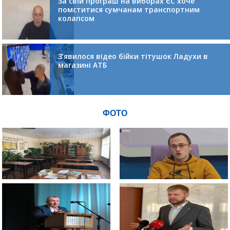
За свій програш на виборах ЄС хоче
помститися сумчанам транспортним
колапсом
З’явилося відео бійки тітушок Ладухи в
магазині АТБ
ФОТО