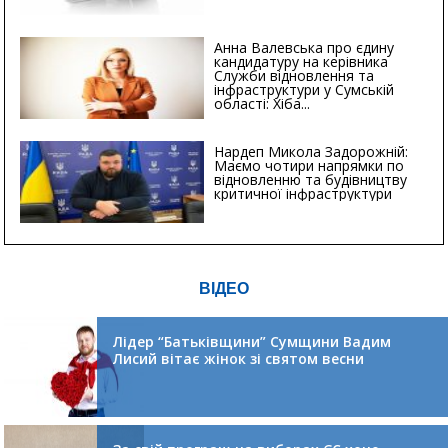
Анна Валевська про єдину
кандидатуру на керівника
Служби відновлення та
інфраструктури у Сумській
області: Хіба...
Нардеп Микола Задорожній:
Маємо чотири напрямки по
відновленню та будівництву
критичної інфраструктури
ВІДЕО
Лідер “Батьківщини” Сумщини Вадим
Лисий вітає жінок зі святом весни