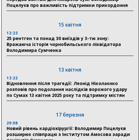
Поцелуєв про важливість підтримки прикордоння
11:00
Артем Кобзар вручив родинам 20 полеглих Героїв
відзнаки «Почесного громадянина міста Суми»
15 квітня
12:23
25 рентген та понад 30 виїздів у 3-тю зону:
30 липня
Вражаюча історія чорнобильського ліквідатора
19:38
Володимира Сумченка
Сумська клінічна лікарня Святого Пантелеймона
здобула головну відзнаку в медичній сфері України
13 квітня
18:33
Олексій Романько долучився до обговорення Плану
13:22
Відновлення після трагедії: Леонід Ніколаєнко
стійкості Сумщини з Прем’єр-міністром
розповів про подолання наслідків ворожого удару
по Сумах 13 квітня 2025 року та підтримку містян
18:11
Місто посилює міжнародну співпрацю: Суми
отримали 12 потужних станцій для Пунктів обігріву
17 березня
20:08
Новий рівень кардіохірургії: Володимир Поцелуєв
розширює співпрацю з Інститутом Амосова заради