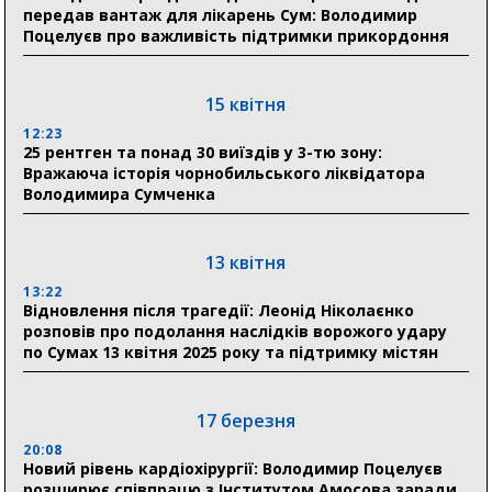
передав вантаж для лікарень Сум: Володимир
Поцелуєв про важливість підтримки прикордоння
31 липня
21:01
До 19 400 гривень на паливо: Пенсійний фонд
15 квітня
Сумщини пояснив, як отримати допомогу на зиму
12:23
25 рентген та понад 30 виїздів у 3-тю зону:
17:52
Вражаюча історія чорнобильського ліквідатора
«Укрексімбанк» припиняє виплату пенсій: у
Володимира Сумченка
Пенсійному фонді Сумщини пояснили, що робити
людям
13 квітня
11:00
Артем Кобзар вручив родинам 20 полеглих Героїв
13:22
відзнаки «Почесного громадянина міста Суми»
Відновлення після трагедії: Леонід Ніколаєнко
розповів про подолання наслідків ворожого удару
по Сумах 13 квітня 2025 року та підтримку містян
30 липня
19:38
Сумська клінічна лікарня Святого Пантелеймона
17 березня
здобула головну відзнаку в медичній сфері України
20:08
Новий рівень кардіохірургії: Володимир Поцелуєв
18:33
розширює співпрацю з Інститутом Амосова заради