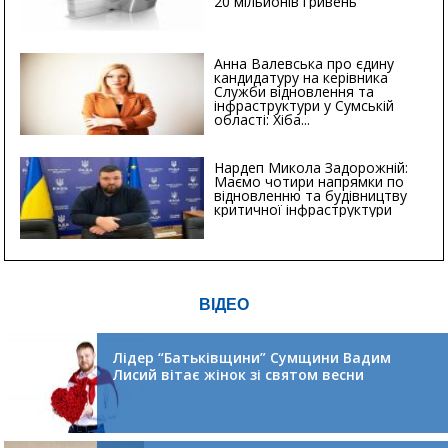
20 мільйонів гривень
Анна Валевська про єдину
кандидатуру на керівника
Служби відновлення та
інфраструктури у Сумській
області: Хіба...
Нардеп Микола Задорожній:
Маємо чотири напрямки по
відновленню та будівництву
критичної інфраструктури
ВІДЕО
Лідер “Батьківщини” Сумщини Вадим
Лисий вітає жінок зі святом весни