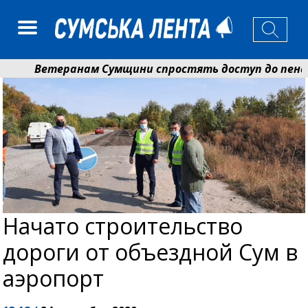
Ветеранам Сумщини спростять доступ до пенсій і
Романько розширює програму відпочинку дітей із 
Начато строительство
дороги от объездной Сум в
аэропорт