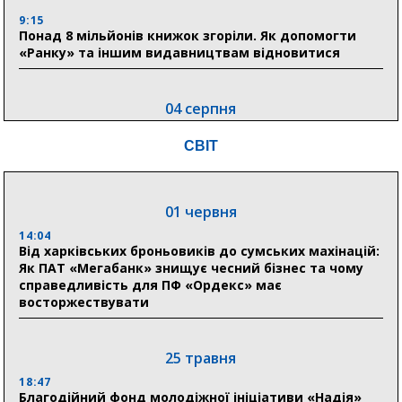
9:15
Понад 8 мільйонів книжок згоріли. Як допомогти
«Ранку» та іншим видавництвам відновитися
04 серпня
20:41
СВІТ
Пенсійний фонд Сумщини спрямував 0,2 млрд грн
на пенсії, страхові виплати та підтримку
прифронтових громад
01 червня
14:04
03 серпня
Від харківських броньовиків до сумських махінацій:
18:54
Як ПАТ «Мегабанк» знищує чесний бізнес та чому
Романько розширює програму відпочинку дітей із
справедливість для ПФ «Ордекс» має
прифронтової Сумщини: перша група оздоровилася
восторжествувати
в Австрії
18:30
25 травня
Ніколаєнко: у Сумах погодили 115 компенсацій на
відновлення житла майже на 6,6 млн грн
18:47
Благодійний фонд молодіжної ініціативи «Надія»