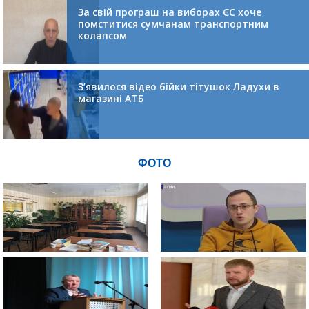
За свій програш на виборах ЄС хоче
помститися сумчанам транспортним
колапсом
З’явилося відео бійки тітушок Ладухи в
магазині АТБ
ФОТО