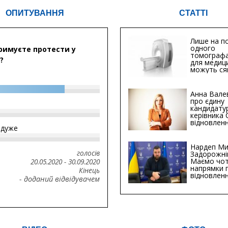
ОПИТУВАННЯ
СТАТТІ
Лише на по
одного
римуєте протести у
томографа
?
для медиц
можуть ся
мільйонів 
Анна Вале
про єдину
кандидату
керівника
відновленн
йдуже
інфраструк
Сумській о
Хіба...
Нардеп Ми
голосів
Задорожні
Маємо чо
20.05.2020
-
30.09.2020
напрямки 
Кінець
відновлен
- доданий відвідувачем
будівницт
критичної
інфрастру