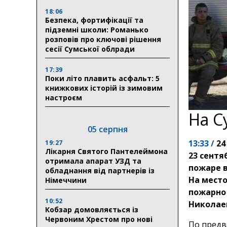
18:06
Безпека, фортифікації та
підземні школи: Романько
розповів про ключові рішення
сесії Сумської облради
17:39
Поки літо плавить асфальт: 5
книжкових історій із зимовим
настроєм
На С
05 серпня
13:33 /
24
19:27
Лікарня Святого Пантелеймона
23 сентя
отримала апарат УЗД та
пожаре в
обладнання від партнерів із
На мест
Німеччини
пожарно 
10:52
Николае
Кобзар домовляється із
Червоним Хрестом про нові
По предв