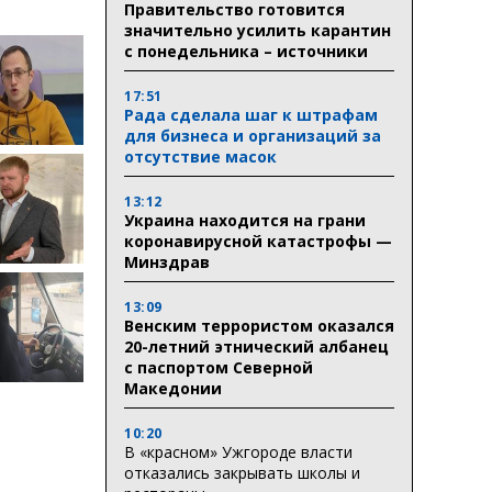
Правительство готовится
значительно усилить карантин
с понедельника – источники
17:51
Рада сделала шаг к штрафам
для бизнеса и организаций за
отсутствие масок
13:12
Украина находится на грани
коронавирусной катастрофы —
Минздрав
13:09
Венским террористом оказался
20-летний этнический албанец
с паспортом Северной
Македонии
10:20
В «красном» Ужгороде власти
отказались закрывать школы и