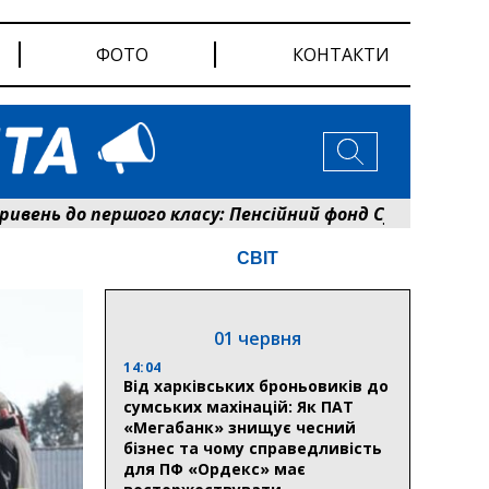
ФОТО
КОНТАКТИ
нь до першого класу: Пенсійний фонд Сумщини розпоч
СВІТ
01 червня
14:04
Від харківських броньовиків до
сумських махінацій: Як ПАТ
«Мегабанк» знищує чесний
бізнес та чому справедливість
для ПФ «Ордекс» має