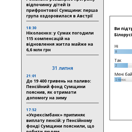
відпочинку дітей із
прифронтової Сумщини: перша
група оздоровилася в Австрії
18:30
Ви підт
Ніколаєнко: у Сумах погодили
Білорусі
115 компенсацій на
відновлення житла майже на
Ні
6,6 млн грн
8
Так
2
31 липня
Мені ба
21:01
1
голос
До 19 400 гривень на паливо:
Пенсійний фонд Сумщини
пояснив, як отримати
допомогу на зиму
17:52
«Укрексімбанк» припиняє
виплату пенсій: у Пенсійному
фонді Сумщини пояснили, що
робити людям