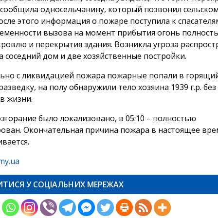
 сообщила односельчанину, который позвонил сельском
осле этого информация о пожаре поступила к спасателям
еменности вызова на момент прибытия огонь полност
кровлю и перекрытия здания. Возникла угроза распрост
а соседний дом и две хозяйственные постройки.
ьно с ликвидацией пожара пожарные попали в горящий
азведку, на полу обнаружили тело хозяина 1939 г.р. без
в жизни.
озгорание было локализовано, в 05:10 – полностью
ован. Окончательная причина пожара в настоящее вре
ивается.
my.ua
ИТИСЯ У СОЦІАЛЬНИХ МЕРЕЖАХ