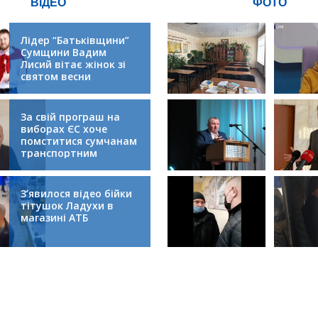
ВІДЕО
ФОТО
Лідер “Батьківщини”
Сумщини Вадим
Лисий вітає жінок зі
святом весни
За свій програш на
виборах ЄС хоче
помститися сумчанам
транспортним
колапсом
З’явилося відео бійки
тітушок Ладухи в
магазині АТБ