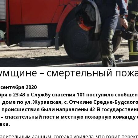
умщине – смертельный пож
 сентября 2020
бря в 23:43 в Службу спасения 101 поступило сообщен
 доме по ул. Журавская, с. Отчкине Средне-Будского
о происшествия были направлены 42-й государстве
– спасательный пост и местную пожарную команду с
вка.
арительным данным, соседка увидела, что горит перек