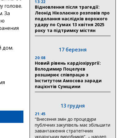
13:22
у голове.
Відновлення після трагедії:
. За
Леонід Ніколаєнко розповів про
подолання наслідків ворожого
ью
удару по Сумах 13 квітня 2025
ранения
року та підтримку містян
 дом.
17 березня
20:08
Новий рівень кардіохірургії:
Володимир Поцелуєв
розширює співпрацю з
Інститутом Амосова заради
мя
пацієнтів Сумщини
13 грудня
21:45
“Внесення змін до процедури
публічних закупівель має збільшити
завантаження стратегічних
українських виробників”, – нардеп