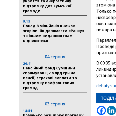
укриття та енергетичну
этом она
підтримку для Сумської
громади
Только п
несвоевр
9:15
охватил 
Понад 8 мільйонів книжок
пожара н
згоріли. Як допомогти «Ранку»
та іншим видавництвам
Параллел
відновитися
Проведя р
признако
04 серпня
В 00:35 в
20:41
Пенсійний фонд Сумщини
ликвидир
спрямував 0,2 млрд грн на
устанавл
пенсії, страхові виплати та
підтримку прифронтових
debaty.su
громад
ПОДІЛ
03 серпня
18:54
Романько розширює програму