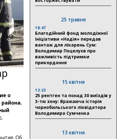
восторжествувати
25 травня
18:47
Благодійний фонд молодіжної
ініціативи «Надія» передав
вантаж для лікарень Сум:
Володимир Поцелуєв про
важливість підтримки
прикордоння
ар
15 квітня
12:23
ие о
25 рентген та понад 30 виїздів у
3-тю зону: Вражаюча історія
 района.
чорнобильського ліквідатора
нный
Володимира Сумченка
.
13 квітня
рытие. Об