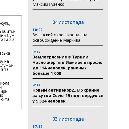
Максим Гузенко
04 листопада
купці
10:02
 збитки
Зеленский отреагировал на
ини Сум
гати 20
освобождение Маркива
гривень
9:37
вська
Землетрясение в Турции.
ру на
Число жертв в Измире выросло
 Служби
до 114 человек, раненых
я та
тури у
больше 1 000
бласті:
кола
9:34
й:
Новый антирекорд. В Украине
тири
по
за сутки Covid-19 подтвердился
ню та
у 9 524 человек
ву
ктури
03 листопада
17:52