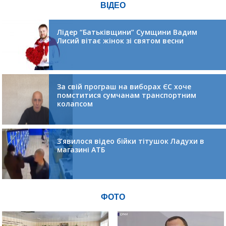
ВІДЕО
Лідер “Батьківщини” Сумщини Вадим
Лисий вітає жінок зі святом весни
За свій програш на виборах ЄС хоче
помститися сумчанам транспортним
колапсом
З’явилося відео бійки тітушок Ладухи в
магазині АТБ
ФОТО