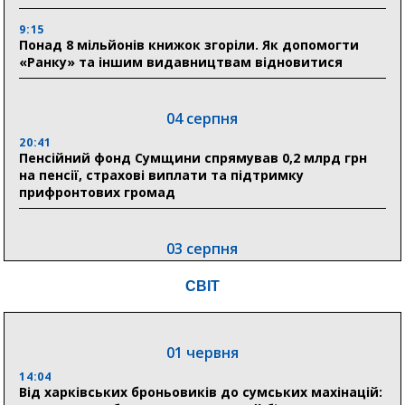
9:15
Понад 8 мільйонів книжок згоріли. Як допомогти
«Ранку» та іншим видавництвам відновитися
04 серпня
20:41
Пенсійний фонд Сумщини спрямував 0,2 млрд грн
на пенсії, страхові виплати та підтримку
прифронтових громад
03 серпня
18:54
СВІТ
Романько розширює програму відпочинку дітей із
прифронтової Сумщини: перша група оздоровилася
в Австрії
01 червня
18:30
Ніколаєнко: у Сумах погодили 115 компенсацій на
14:04
відновлення житла майже на 6,6 млн грн
Від харківських броньовиків до сумських махінацій: