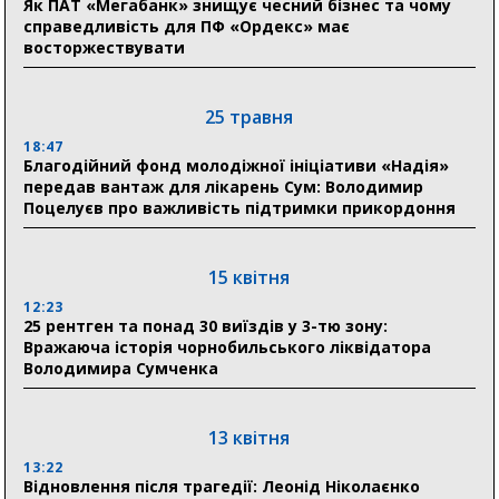
Як ПАТ «Мегабанк» знищує чесний бізнес та чому
справедливість для ПФ «Ордекс» має
восторжествувати
31 липня
21:01
До 19 400 гривень на паливо: Пенсійний фонд
25 травня
Сумщини пояснив, як отримати допомогу на зиму
18:47
Благодійний фонд молодіжної ініціативи «Надія»
17:52
передав вантаж для лікарень Сум: Володимир
«Укрексімбанк» припиняє виплату пенсій: у
Поцелуєв про важливість підтримки прикордоння
Пенсійному фонді Сумщини пояснили, що робити
людям
15 квітня
11:00
Артем Кобзар вручив родинам 20 полеглих Героїв
12:23
відзнаки «Почесного громадянина міста Суми»
25 рентген та понад 30 виїздів у 3-тю зону:
Вражаюча історія чорнобильського ліквідатора
Володимира Сумченка
30 липня
19:38
Сумська клінічна лікарня Святого Пантелеймона
13 квітня
здобула головну відзнаку в медичній сфері України
13:22
Відновлення після трагедії: Леонід Ніколаєнко