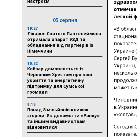
настроєм
здравоо
отмечае
легкой 
05 серпня
«В област
19:27
Лікарня Святого Пантелеймона
стационар
отримала апарат УЗД та
показате
обладнання від партнерів із
Украине (
Німеччини
Сергей Б
10:52
Украины,
Кобзар домовляється із
нескольк
Червоним Хрестом про нові
продолжа
укриття та енергетичну
підтримку для Сумської
может в 
громади
Чиновник
9:15
в Украин
Понад 8 мільйонів книжок
«желтая»,
згоріли. Як допомогти «Ранку»
та іншим видавництвам
Сегодня 
відновитися
показател