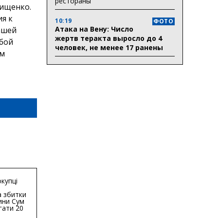
рестораны
рищенко.
я к
10:19
ФОТО
Атака на Вену: Число
ашей
жертв теракта выросло до 4
юбой
человек, не менее 17 ранены
им
купці
 збитки
ини Сум
гати 20
гривень