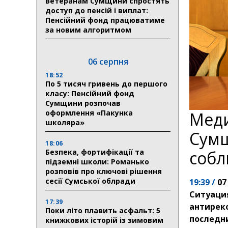
Ветеранам Сумщини спростять
доступ до пенсій і виплат:
Пенсійний фонд працюватиме
за новим алгоритмом
06 серпня
18:52
По 5 тисяч гривень до першого
класу: Пенсійний фонд
Сумщини розпочав
оформлення «Пакунка
Меди
школяра»
Сумщ
18:06
Безпека, фортифікації та
собл
підземні школи: Романько
розповів про ключові рішення
сесії Сумської облради
19:39 /
07
Ситуаци
17:39
антиреко
Поки літо плавить асфальт: 5
последни
книжкових історій із зимовим