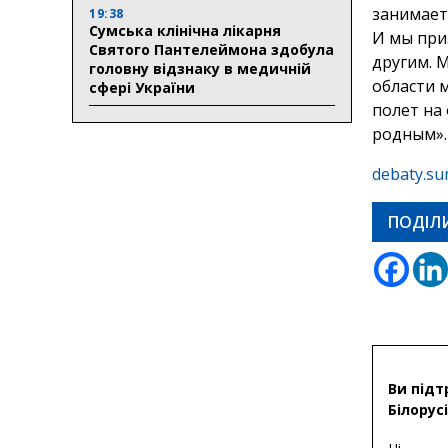
занимает
19:38
Сумська клінічна лікарня
И мы при
Святого Пантелеймона здобула
другим. 
головну відзнаку в медичній
области 
сфері України
полет на
родным».
debaty.su
ПОДІЛ
Ви підт
Білорусі