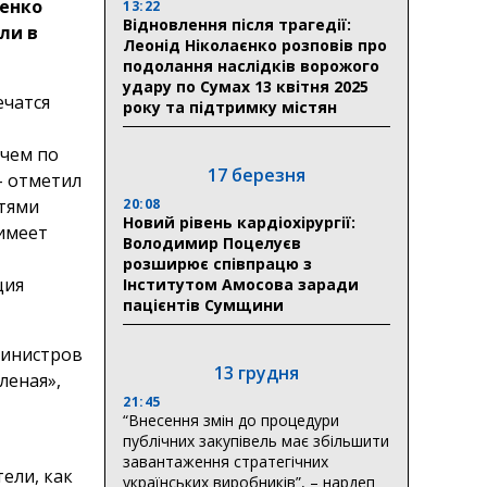
тенко
13:22
Відновлення після трагедії:
ли в
Леонід Ніколаєнко розповів про
подолання наслідків ворожого
удару по Сумах 13 квітня 2025
ечатся
року та підтримку містян
 чем по
17 березня
 – отметил
20:08
стями
Новий рівень кардіохірургії:
 имеет
Володимир Поцелуєв
розширює співпрацю з
ция
Інститутом Амосова заради
пацієнтів Сумщини
Министров
13 грудня
леная»,
21:45
“Внесення змін до процедури
публічних закупівель має збільшити
завантаження стратегічних
тели, как
українських виробників”, – нардеп