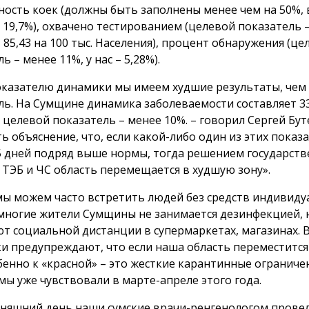
ность коек (должны быть заполнены менее чем на 50%,
– 19,7%), охвачено тестированием (целевой показатель 
 – 85,43 на 100 тыс. Населения), процент обнаружения (ц
ь – менее 11%, у нас – 5,28%).
оказателю динамики мы имеем худшие результаты, чем
ль. На Сумщине динамика заболеваемости составляет 33
 целевой показатель – менее 10%. – говорил Сергей Бут
ь объяснение, что, если какой-либо один из этих показ
5 дней подряд выше нормы, тогда решением государст
 ТЭБ и ЧС область перемещается в худшую зону».
мы можем часто встретить людей без средств индивид
многие жители Сумщины не занимается дезинфекцией, 
т социальной дистанции в супермаркетах, магазинах. 
и предупреждают, что если наша область переместится
обенно к «красной» – это жесткие карантинные ограниче
мы уже чувствовали в марте-апреле этого года.
дняшний день наши сумские врачи-ренгенологом прове