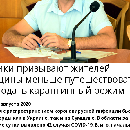
ки призывают жителей
ины меньше путешествова
юдать карантинный режим
 августа 2020
я с распространением коронавирусной инфекции бь
рды как в Украине, так и на Сумщине. В области за
е сутки выявлено 42 случая COVID-19. В. и. о. начал