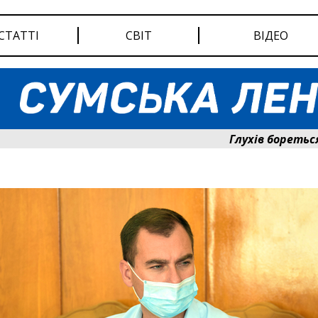
СТАТТІ
СВІТ
ВІДЕО
Глухів бореться за сві