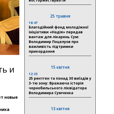
восторжествувати
25 травня
18:47
Благодійний фонд молодіжної
ініціативи «Надія» передав
вантаж для лікарень Сум:
Володимир Поцелуєв про
важливість підтримки
прикордоння
ть и
15 квітня
12:23
25 рентген та понад 30 виїздів у
3-тю зону: Вражаюча історія
чорнобильського ліквідатора
Володимира Сумченка
ет новые
13 квітня
ьника