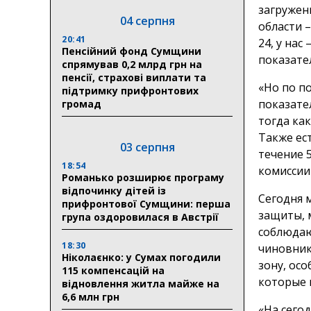
загружен
04 серпня
области 
20:41
24, у нас
Пенсійний фонд Сумщини
показател
спрямував 0,2 млрд грн на
пенсії, страхові виплати та
«Но по п
підтримку прифронтових
показате
громад
тогда как
Также ест
03 серпня
течение 
18:54
комиссии
Романько розширює програму
відпочинку дітей із
Сегодня 
прифронтової Сумщини: перша
защиты, 
група оздоровилася в Австрії
соблюдаю
18:30
чиновник
Ніколаєнко: у Сумах погодили
зону, ос
115 компенсацій на
которые 
відновлення житла майже на
6,6 млн грн
«На сего