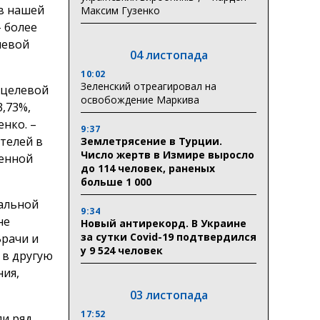
 в нашей
Максим Гузенко
– более
елевой
04 листопада
10:02
Зеленский отреагировал на
 целевой
освобождение Маркива
,73%,
енко. –
9:37
ателей в
Землетрясение в Турции.
Число жертв в Измире выросло
венной
до 114 человек, раненых
больше 1 000
уальной
9:34
не
Новый антирекорд. В Украине
за сутки Covid-19 подтвердился
Врачи и
у 9 524 человек
 в другую
ния,
03 листопада
17:52
ли ряд