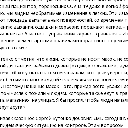
аний пациентов, перенесших COVID-19 даже в легкой фо
ю, мы видим необратимые изменения в легких. Эти изм
т площадь дыхательных поверхностей, со временем 
нению дыхания, одышки и серьезно поражают легкие, – 
начальника областного управления здравоохранения. – И
жение элементарными правилами карантинного режи
уют этому ».
утенко отметил, что люди, которые не носят масок, не 
ой дистанции, забыли о дезинфекции, к сожалению, ду
себе: «Я хочу сказать тем смельчакам, которые уверены,
ет бессимптомно, каждый человек является носителем 
. Поэтому ношение масок – это, прежде всего, уважение
в том числе к пожилым людям, которые также едут в тра
 в магазинах, на улицах. Я бы просил, чтобы люди начал
руг друга »
вая сказанное Сергей Бутенко добавил: «Мы сегодня в 
пидемическую ситуацию на контроле. Этим вопросом