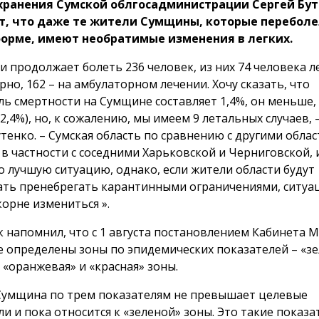
хранения Сумской облгосадминистрации Сергей Бу
т, что даже те жители Сумщины, которые переболе
форме, имеют необратимые изменения в легких.
и продолжает болеть 236 человек, из них 74 человека л
но, 162 – на амбулаторном лечении. Хочу сказать, что
ль смертности на Сумщине составляет 1,4%, он меньше,
2,4%), но, к сожалению, мы имеем 9 летальных случаев,
утенко. – Сумская область по сравнению с другими обла
 в частности с соседними Харьковской и Черниговской,
о лучшую ситуацию, однако, если жители области будут
ть пренебрегать карантинными ограничениями, ситуа
корне измениться ».
 напомнил, что с 1 августа постановлением Кабинета 
е определены зоны по эпидемических показателей – «зе
 «оранжевая» и «красная» зоны.
Сумщина по трем показателям не превышает целевые
и и пока относится к «зеленой» зоны. Это такие показа