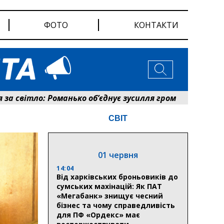
ФОТО
КОНТАКТИ
тло: Романько об’єднує зусилля громади та енергетикі
СВІТ
01 червня
14:04
Від харківських броньовиків до
сумських махінацій: Як ПАТ
«Мегабанк» знищує чесний
бізнес та чому справедливість
для ПФ «Ордекс» має