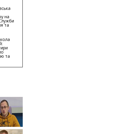
вська
ру на
 Служби
я та
тури у
бласті:
кола
й:
тири
по
ню та
ву
ктури