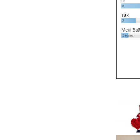
Ні
8
Так
2
Мені ба
1
голос