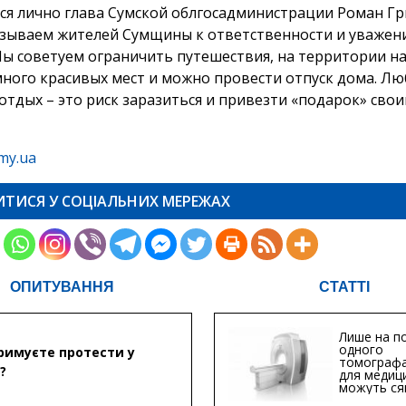
ся лично глава Сумской облгосадминистрации Роман Г
зываем жителей Сумщины к ответственности и уважени
Мы советуем ограничить путешествия, на территории н
много красивых мест и можно провести отпуск дома. Л
 отдых – это риск заразиться и привезти «подарок» сво
my.ua
ИТИСЯ У СОЦІАЛЬНИХ МЕРЕЖАХ
ОПИТУВАННЯ
СТАТТІ
Лише на по
одного
римуєте протести у
томографа
?
для медиц
можуть ся
мільйонів 