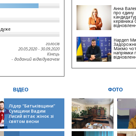
Анна Вале
про єдину
кандидату
керівника
відновленн
йдуже
інфраструк
Сумській о
Хіба...
Нардеп Ми
голосів
Задорожні
Маємо чо
20.05.2020
-
30.09.2020
напрямки 
Кінець
відновлен
- доданий відвідувачем
будівницт
критичної
інфрастру
ВІДЕО
ФОТО
Лідер “Батьківщини”
Сумщини Вадим
Лисий вітає жінок зі
святом весни