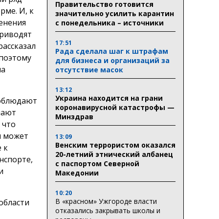
Правительство готовится
рме. И, к
значительно усилить карантин
енения
с понедельника – источники
приводят
17:51
рассказал
Рада сделала шаг к штрафам
 поэтому
для бизнеса и организаций за
ма
отсутствие масок
13:12
Украина находится на грани
соблюдают
коронавирусной катастрофы —
мают
Минздрав
 что
и может
13:09
Венским террористом оказался
 к
20-летний этнический албанец
нспорте,
с паспортом Северной
и
Македонии
10:20
В «красном» Ужгороде власти
области
отказались закрывать школы и