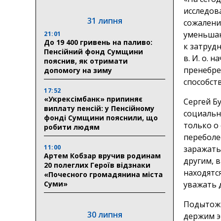
исследов
31 липня
сожалени
уменьшаю
21:01
До 19 400 гривень на паливо:
к затруд
Пенсійний фонд Сумщини
в. И. о. 
пояснив, як отримати
пренебре
допомогу на зиму
способств
17:52
«Укрексімбанк» припиняє
Сергей Б
виплату пенсій: у Пенсійному
социальн
фонді Сумщини пояснили, що
только о 
робити людям
переболе
11:00
заражать 
Артем Кобзар вручив родинам
другим, 
20 полеглих Героїв відзнаки
находятся
«Почесного громадянина міста
Суми»
уважать д
Подытожи
30 липня
держим э