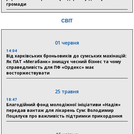
громади
9:15
СВІТ
Понад 8 мільйонів книжок згоріли. Як допомогти
«Ранку» та іншим видавництвам відновитися
01 червня
04 серпня
14:04
20:41
Від харківських броньовиків до сумських махінацій:
Пенсійний фонд Сумщини спрямував 0,2 млрд грн
Як ПАТ «Мегабанк» знищує чесний бізнес та чому
на пенсії, страхові виплати та підтримку
справедливість для ПФ «Ордекс» має
прифронтових громад
восторжествувати
03 серпня
25 травня
18:54
18:47
Романько розширює програму відпочинку дітей із
Благодійний фонд молодіжної ініціативи «Надія»
прифронтової Сумщини: перша група оздоровилася
передав вантаж для лікарень Сум: Володимир
в Австрії
Поцелуєв про важливість підтримки прикордоння
18:30
Ніколаєнко: у Сумах погодили 115 компенсацій на