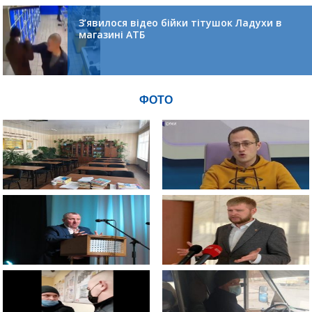
З’явилося відео бійки тітушок Ладухи в
магазині АТБ
ФОТО