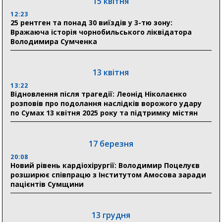
15 квітня
відновлення житла майже на 6,6 млн грн
12:23
25 рентген та понад 30 виїздів у 3-тю зону:
Вражаюча історія чорнобильського ліквідатора
31 липня
Володимира Сумченка
21:01
До 19 400 гривень на паливо: Пенсійний фонд
Сумщини пояснив, як отримати допомогу на зиму
13 квітня
13:22
17:52
Відновлення після трагедії: Леонід Ніколаєнко
«Укрексімбанк» припиняє виплату пенсій: у
розповів про подолання наслідків ворожого удару
Пенсійному фонді Сумщини пояснили, що робити
по Сумах 13 квітня 2025 року та підтримку містян
людям
11:00
Артем Кобзар вручив родинам 20 полеглих Героїв
17 березня
відзнаки «Почесного громадянина міста Суми»
20:08
Новий рівень кардіохірургії: Володимир Поцелуєв
розширює співпрацю з Інститутом Амосова заради
30 липня
пацієнтів Сумщини
19:38
Сумська клінічна лікарня Святого Пантелеймона
здобула головну відзнаку в медичній сфері України
13 грудня