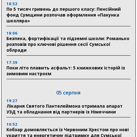
18:52
По 5 тисяч гривень до першого класу: Пенсійний
фонд Сумщини розпочав оформлення «Пакунка
школяра»
18:06
Безпека, фортифікації та підземні школи: Романько
розповів про ключові рішення сесії Сумської
облради
17:39
Поки літо плавить асфальт: 5 книжкових історій із
зимовим настроєм
05 серпня
19:27
Лікарня Святого Пантелеймона отримала апарат
УЗД та обладнання від партнерів із Німеччини
10:52
Кобзар домовляється із Червоним Хрестом про нові
укриття та енергетичну підтримку для Сумської