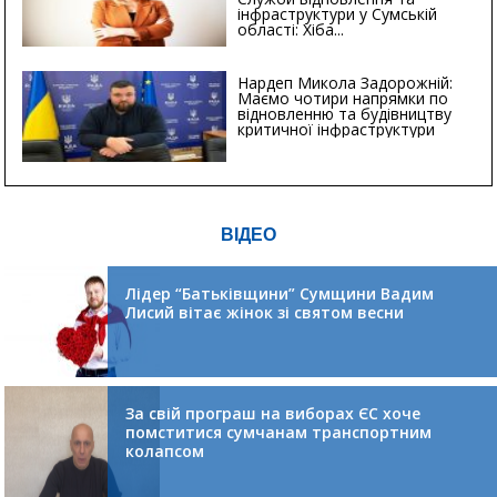
інфраструктури у Сумській
області: Хіба...
Нардеп Микола Задорожній:
Маємо чотири напрямки по
відновленню та будівництву
критичної інфраструктури
ВІДЕО
Лідер “Батьківщини” Сумщини Вадим
Лисий вітає жінок зі святом весни
За свій програш на виборах ЄС хоче
помститися сумчанам транспортним
колапсом