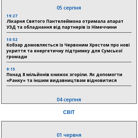
05 серпня
19:27
Лікарня Святого Пантелеймона отримала апарат
УЗД та обладнання від партнерів із Німеччини
10:52
Кобзар домовляється із Червоним Хрестом про нові
укриття та енергетичну підтримку для Сумської
громади
9:15
Понад 8 мільйонів книжок згоріли. Як допомогти
«Ранку» та іншим видавництвам відновитися
04 серпня
20:41
СВІТ
Пенсійний фонд Сумщини спрямував 0,2 млрд грн
на пенсії, страхові виплати та підтримку
прифронтових громад
01 червня