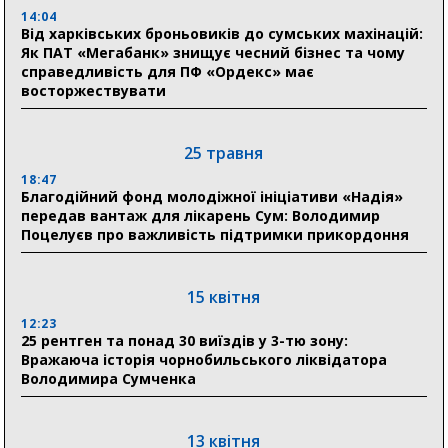
14:04
03 серпня
Від харківських броньовиків до сумських махінацій:
18:54
Як ПАТ «Мегабанк» знищує чесний бізнес та чому
Романько розширює програму відпочинку дітей із
справедливість для ПФ «Ордекс» має
прифронтової Сумщини: перша група оздоровилася
восторжествувати
в Австрії
18:30
25 травня
Ніколаєнко: у Сумах погодили 115 компенсацій на
відновлення житла майже на 6,6 млн грн
18:47
Благодійний фонд молодіжної ініціативи «Надія»
передав вантаж для лікарень Сум: Володимир
Поцелуєв про важливість підтримки прикордоння
31 липня
21:01
До 19 400 гривень на паливо: Пенсійний фонд
15 квітня
Сумщини пояснив, як отримати допомогу на зиму
12:23
25 рентген та понад 30 виїздів у 3-тю зону:
17:52
Вражаюча історія чорнобильського ліквідатора
«Укрексімбанк» припиняє виплату пенсій: у
Володимира Сумченка
Пенсійному фонді Сумщини пояснили, що робити
людям
13 квітня
11:00