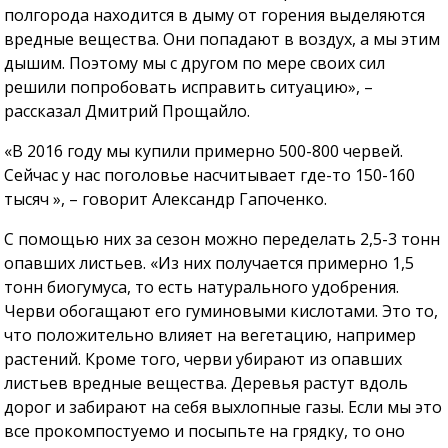
полгорода находится в дыму от горения выделяются
вредные вещества. Они попадают в воздух, а мы этим
дышим. Поэтому мы с другом по мере своих сил
решили попробовать исправить ситуацию», –
рассказал Дмитрий Прощайло.
«В 2016 году мы купили примерно 500-800 червей.
Сейчас у нас поголовье насчитывает где-то 150-160
тысяч », – говорит Александр Гапоченко.
С помощью них за сезон можно переделать 2,5-3 тонн
опавших листьев. «Из них получается примерно 1,5
тонн биогумуса, то есть натурального удобрения.
Черви обогащают его гуминовыми кислотами. Это то,
что положительно влияет на вегетацию, например
растений. Кроме того, черви убирают из опавших
листьев вредные вещества. Деревья растут вдоль
дорог и забирают на себя выхлопные газы. Если мы это
все прокомпостуемо и посыпьте на грядку, то оно