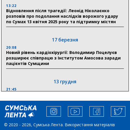
Артем Кобзар вручив родинам 20 полеглих Героїв
13:22
відзнаки «Почесного громадянина міста Суми»
Відновлення після трагедії: Леонід Ніколаєнко
розповів про подолання наслідків ворожого удару
по Сумах 13 квітня 2025 року та підтримку містян
30 липня
19:38
Сумська клінічна лікарня Святого Пантелеймона
17 березня
здобула головну відзнаку в медичній сфері України
20:08
Новий рівень кардіохірургії: Володимир Поцелуєв
18:33
розширює співпрацю з Інститутом Амосова заради
Олексій Романько долучився до обговорення Плану
пацієнтів Сумщини
стійкості Сумщини з Прем’єр-міністром
13 грудня
21:45
“Внесення змін до процедури публічних закупівель має
збільшити завантаження стратегічних українських
виробників”, – нардеп Максим Гузенко
04 листопада
© 2020 - 2026, Сумська Лента. Використання матеріалів