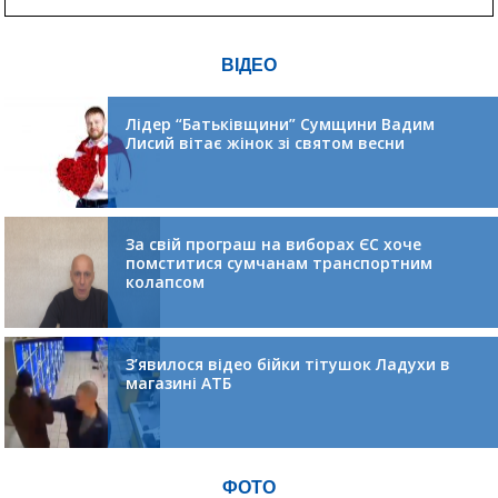
ВІДЕО
Лідер “Батьківщини” Сумщини Вадим
Лисий вітає жінок зі святом весни
За свій програш на виборах ЄС хоче
помститися сумчанам транспортним
колапсом
З’явилося відео бійки тітушок Ладухи в
магазині АТБ
ФОТО