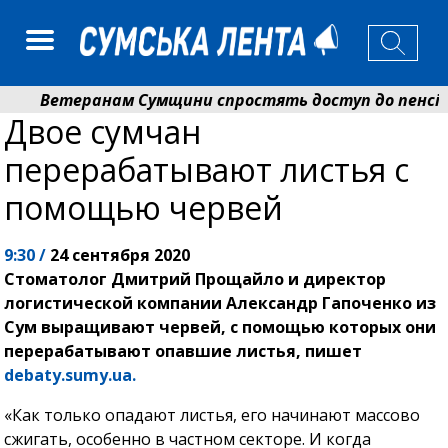
Ветеранам Сумщини спростять доступ до пенсій і 
Двое сумчан
Романько розширює програму відпочинку дітей із пр
перерабатывают листья с
помощью червей
9:30 /
24 сентября 2020
Стоматолог Дмитрий Прощайло и директор
логистической компании Александр Гапоченко из
Сум выращивают червей, с помощью которых они
перерабатывают опавшие листья, пишет
debaty.sumy.ua.
«Как только опадают листья, его начинают массово
сжигать, особенно в частном секторе. И когда