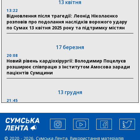
«Укрексімбанк» припиняє виплату пенсій: у
13 квітня
Пенсійному фонді Сумщини пояснили, що робити
13:22
людям
Відновлення після трагедії: Леонід Ніколаєнко
розповів про подолання наслідків ворожого удару
11:00
по Сумах 13 квітня 2025 року та підтримку містян
Артем Кобзар вручив родинам 20 полеглих Героїв
відзнаки «Почесного громадянина міста Суми»
17 березня
20:08
30 липня
Новий рівень кардіохірургії: Володимир Поцелуєв
19:38
розширює співпрацю з Інститутом Амосова заради
Сумська клінічна лікарня Святого Пантелеймона
пацієнтів Сумщини
здобула головну відзнаку в медичній сфері України
13 грудня
21:45
“Внесення змін до процедури публічних закупівель має
збільшити завантаження стратегічних українських
виробників”, – нардеп Максим Гузенко
04 листопада
© 2020 - 2026, Сумська Лента. Використання матеріалів