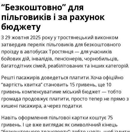
“Безкоштовно” для
пільговиків і за рахунок
бюджету
З 29 жовтня 2025 року у тростянецький виконком
затвердив перелік пільговиків для безкоштовного
проїзду в автобусах Тростянця — для учасників
бойових дій, інвалідів, пенсіонерів, чорнобильців,
багатодітних сімей, реабілітованих та інших категорій.
Решті пасажирів доведеться платити. Хоча офіційно
“вартість квитка” становить 15 гривень, ще 10
гривень компенсуватиме міський бюджет — тобто
громада продовжує платити, просто тепер не прямо з
кишені пасажира, а через податки.
Навіть оформлення пільгової картки коштує 75
гривень. І це вже виглядає як символічний кінець
“безкоштовного транспорту”: тобто навіть щоб їздити