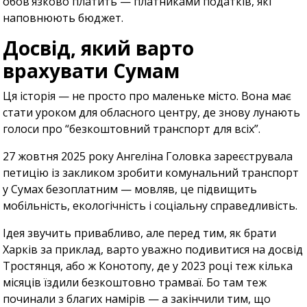
обов’язково платить — платниками податків, які
наповнюють бюджет.
Досвід, який варто
врахувати Сумам
Ця історія — не просто про маленьке місто. Вона має
стати уроком для обласного центру, де знову лунають
голоси про “безкоштовний транспорт для всіх”.
27 жовтня 2025 року Ангеліна Головка зареєструвала
петицію із закликом зробити комунальний транспорт
у Сумах безоплатним — мовляв, це підвищить
мобільність, екологічність і соціальну справедливість.
Ідея звучить привабливо, але перед тим, як брати
Харків за приклад, варто уважно подивитися на досвід
Тростянця, або ж Конотопу, де у 2023 році теж кілька
місяців їздили безкоштовно трамваї. Бо там теж
починали з благих намірів — а закінчили тим, що