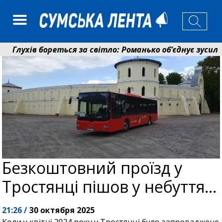
ухів бореться за світло: Романько об’єднує зусилля г
нсійний фонд Сумщини спрямував 0,2 млрд грн на пен
Безкоштовний проїзд у
Тростянці пішов у небуття…
21:26 /
30 октября 2025