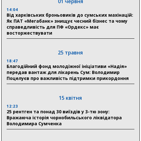
01 червня
Пенсійний фонд Сумщини спрямував 0,2 млрд грн
на пенсії, страхові виплати та підтримку
14:04
прифронтових громад
Від харківських броньовиків до сумських махінацій:
Як ПАТ «Мегабанк» знищує чесний бізнес та чому
справедливість для ПФ «Ордекс» має
восторжествувати
03 серпня
18:54
Романько розширює програму відпочинку дітей із
25 травня
прифронтової Сумщини: перша група оздоровилася
в Австрії
18:47
Благодійний фонд молодіжної ініціативи «Надія»
передав вантаж для лікарень Сум: Володимир
18:30
Поцелуєв про важливість підтримки прикордоння
Ніколаєнко: у Сумах погодили 115 компенсацій на
відновлення житла майже на 6,6 млн грн
15 квітня
31 липня
12:23
25 рентген та понад 30 виїздів у 3-тю зону:
21:01
Вражаюча історія чорнобильського ліквідатора
До 19 400 гривень на паливо: Пенсійний фонд
Володимира Сумченка
Сумщини пояснив, як отримати допомогу на зиму
17:52