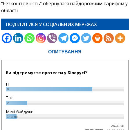
“безкоштовність” обернулася найдорожчим тарифом у
області.
ПОДІЛИТИСЯ У СОЦІАЛЬНИХ МЕРЕЖАХ
ОПИТУВАННЯ
Ви підтримуєте протести у Білорусі?
Ні
8
Так
2
Мені байдуже
1
голос
голосів