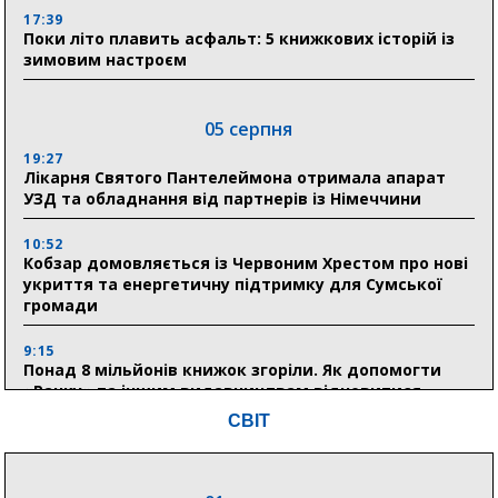
17:39
Поки літо плавить асфальт: 5 книжкових історій із
зимовим настроєм
05 серпня
19:27
Лікарня Святого Пантелеймона отримала апарат
УЗД та обладнання від партнерів із Німеччини
10:52
Кобзар домовляється із Червоним Хрестом про нові
укриття та енергетичну підтримку для Сумської
громади
9:15
Понад 8 мільйонів книжок згоріли. Як допомогти
«Ранку» та іншим видавництвам відновитися
СВІТ
04 серпня
20:41