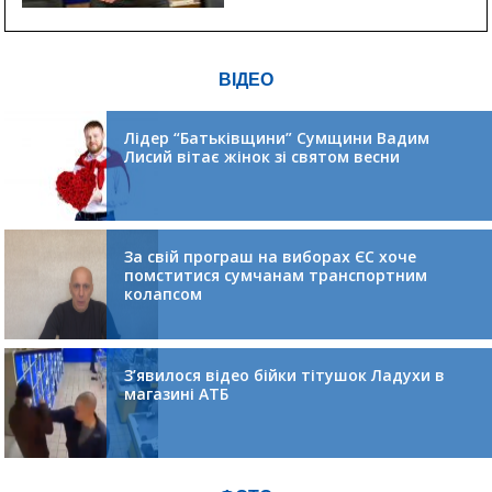
ВІДЕО
Лідер “Батьківщини” Сумщини Вадим
Лисий вітає жінок зі святом весни
За свій програш на виборах ЄС хоче
помститися сумчанам транспортним
колапсом
З’явилося відео бійки тітушок Ладухи в
магазині АТБ