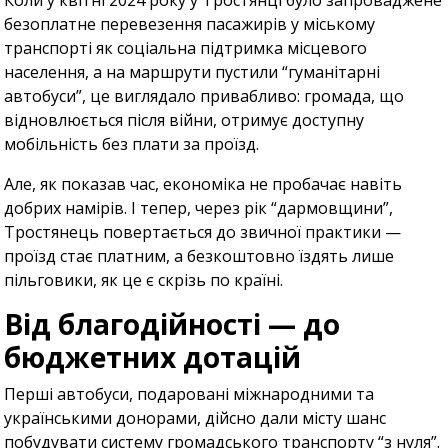
Коли у квітні 2024 року у Тростянці було запроваджене
безоплатне перевезення пасажирів у міському
транспорті як соціальна підтримка місцевого
населення, а на маршрути пустили “гуманітарні
автобуси”, це виглядало привабливо: громада, що
відновлюється після війни, отримує доступну
мобільність без плати за проїзд.
Але, як показав час, економіка не пробачає навіть
добрих намірів. І тепер, через рік “дармовщини”,
Тростянець повертається до звичної практики —
проїзд стає платним, а безкоштовно їздять лише
пільговики, як це є скрізь по країні.
Від благодійності — до
бюджетних дотацій
Перші автобуси, подаровані міжнародними та
українськими донорами, дійсно дали місту шанс
побудувати систему громадського транспорту “з нуля”.