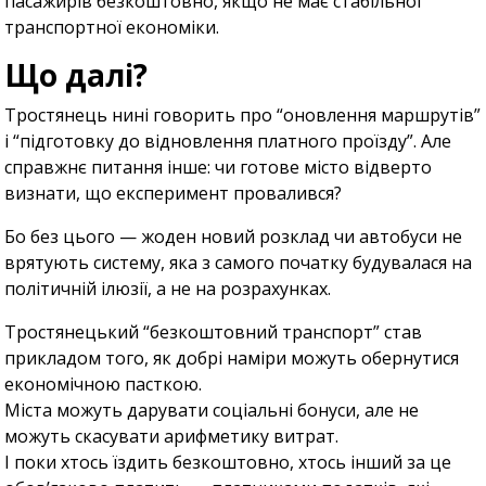
пасажирів безкоштовно, якщо не має стабільної
транспортної економіки.
Що далі?
Тростянець нині говорить про “оновлення маршрутів”
і “підготовку до відновлення платного проїзду”. Але
справжнє питання інше: чи готове місто відверто
визнати, що експеримент провалився?
Бо без цього — жоден новий розклад чи автобуси не
врятують систему, яка з самого початку будувалася на
політичній ілюзії, а не на розрахунках.
Тростянецький “безкоштовний транспорт” став
прикладом того, як добрі наміри можуть обернутися
економічною пасткою.
Міста можуть дарувати соціальні бонуси, але не
можуть скасувати арифметику витрат.
І поки хтось їздить безкоштовно, хтось інший за це