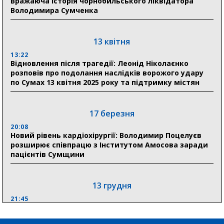
Вражаюча історія чорнобильського ліквідатора
Володимира Сумченка
11:00
Артем Кобзар вручив родинам 20 полеглих Героїв
відзнаки «Почесного громадянина міста Суми»
13 квітня
13:22
Відновлення після трагедії: Леонід Ніколаєнко
30 липня
розповів про подолання наслідків ворожого удару
19:38
по Сумах 13 квітня 2025 року та підтримку містян
Сумська клінічна лікарня Святого Пантелеймона
здобула головну відзнаку в медичній сфері України
17 березня
18:33
Олексій Романько долучився до обговорення Плану
20:08
Новий рівень кардіохірургії: Володимир Поцелуєв
стійкості Сумщини з Прем’єр-міністром
розширює співпрацю з Інститутом Амосова заради
пацієнтів Сумщини
13 грудня
21:45
“Внесення змін до процедури публічних закупівель має
збільшити завантаження стратегічних українських