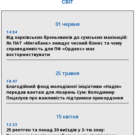
СВІТ
03 серпня
01 червня
18:54
Романько розширює програму відпочинку дітей із
14:04
прифронтової Сумщини: перша група оздоровилася
Від харківських броньовиків до сумських махінацій:
в Австрії
Як ПАТ «Мегабанк» знищує чесний бізнес та чому
справедливість для ПФ «Ордекс» має
восторжествувати
18:30
Ніколаєнко: у Сумах погодили 115 компенсацій на
відновлення житла майже на 6,6 млн грн
25 травня
18:47
31 липня
Благодійний фонд молодіжної ініціативи «Надія»
передав вантаж для лікарень Сум: Володимир
21:01
Поцелуєв про важливість підтримки прикордоння
До 19 400 гривень на паливо: Пенсійний фонд
Сумщини пояснив, як отримати допомогу на зиму
15 квітня
17:52
«Укрексімбанк» припиняє виплату пенсій: у
12:23
Пенсійному фонді Сумщини пояснили, що робити
25 рентген та понад 30 виїздів у 3-тю зону:
людям