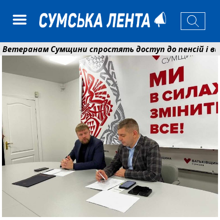
еранам Сумщини спростять доступ до пенсій і випла
нько розширює програму відпочинку дітей із прифрон