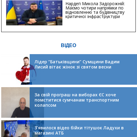
Нардеп Микола Задорожній:
Маємо чотири напрямки по
відновленню та будівництву
критичної інфраструктури
ВІДЕО
Лідер “Батьківщини” Сумщини Вадим
Лисий вітає жінок зі святом весни
За свій програш на виборах ЄС хоче
помститися сумчанам транспортним
колапсом
З’явилося відео бійки тітушок Ладухи в
магазині АТБ