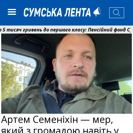
исяч гривень до першого класу: Пенсійний фонд Сумщ
єнко: у Сумах погодили 115 компенсацій на відновленн
Артем Семеніхін — мер,
який з громадою навіть у