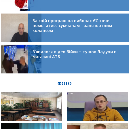
За свій програш на виборах ЄС хоче
помститися сумчанам транспортним
колапсом
З’явилося відео бійки тітушок Ладухи в
магазині АТБ
ФОТО