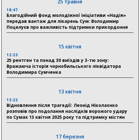
25 травня
Сумщини пояснив, як отримати допомогу на зиму
18:47
Благодійний фонд молодіжної ініціативи «Надія»
17:52
передав вантаж для лікарень Сум: Володимир
«Укрексімбанк» припиняє виплату пенсій: у
Поцелуєв про важливість підтримки прикордоння
Пенсійному фонді Сумщини пояснили, що робити
людям
15 квітня
11:00
Артем Кобзар вручив родинам 20 полеглих Героїв
12:23
відзнаки «Почесного громадянина міста Суми»
25 рентген та понад 30 виїздів у 3-тю зону:
Вражаюча історія чорнобильського ліквідатора
Володимира Сумченка
30 липня
19:38
Сумська клінічна лікарня Святого Пантелеймона
13 квітня
здобула головну відзнаку в медичній сфері України
13:22
Відновлення після трагедії: Леонід Ніколаєнко
18:33
розповів про подолання наслідків ворожого удару
Олексій Романько долучився до обговорення Плану
по Сумах 13 квітня 2025 року та підтримку містян
стійкості Сумщини з Прем’єр-міністром
18:11
17 березня
Місто посилює міжнародну співпрацю: Суми