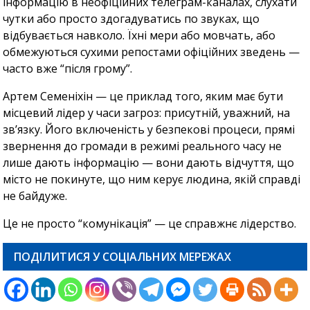
інформацію в неофіційних телеграм-каналах, слухати
чутки або просто здогадуватись по звуках, що
відбувається навколо. Їхні мери або мовчать, або
обмежуються сухими репостами офіційних зведень —
часто вже “після грому”.
Артем Семеніхін — це приклад того, яким має бути
місцевий лідер у часи загроз: присутній, уважний, на
зв’язку. Його включеність у безпекові процеси, прямі
звернення до громади в режимі реального часу не
лише дають інформацію — вони дають відчуття, що
місто не покинуте, що ним керує людина, якій справді
не байдуже.
Це не просто “комунікація” — це справжнє лідерство.
ПОДІЛИТИСЯ У СОЦІАЛЬНИХ МЕРЕЖАХ