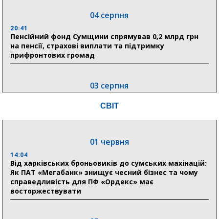
04 серпня
20:41
Пенсійний фонд Сумщини спрямував 0,2 млрд грн
на пенсії, страхові виплати та підтримку
прифронтових громад
03 серпня
18:54
СВІТ
Романько розширює програму відпочинку дітей із
прифронтової Сумщини: перша група оздоровилася
в Австрії
01 червня
18:30
Ніколаєнко: у Сумах погодили 115 компенсацій на
14:04
відновлення житла майже на 6,6 млн грн
Від харківських броньовиків до сумських махінацій:
Як ПАТ «Мегабанк» знищує чесний бізнес та чому
справедливість для ПФ «Ордекс» має
восторжествувати
31 липня
21:01
До 19 400 гривень на паливо: Пенсійний фонд