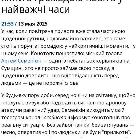
найважчі часи
21:53 /
13 мая 2025
У час, коли повітряна тривога вже стала частиною
щоденної рутини, надзвичайно важливо, хто саме
стоїть поруч із громадою у найкритичніші моменти. І у
цьому сенсі Конотопу пощастило: міський голова
Артем Семеніхін
— один із небагатьох керівників на
Сумщині, хто не просто займає свою посаду, а
щоденно доводить, що відповідальність перед
людьми — це не порожні слова.
У будь-яку пору доби, серед ночі чи на світанку, щойно
пролунає вибух або надходить сигнал про дронову
атаку чи ракетний удар, Семеніхін виходить у свій
телеграм-канал і
особисто
інформує конотопців про
реальну ситуацію. Без зайвої паніки, без затягувань —
чесно, оперативно і по-людськи: де були “прильоти”,