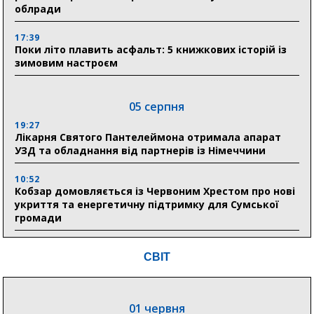
облради
17:39
Поки літо плавить асфальт: 5 книжкових історій із
зимовим настроєм
05 серпня
19:27
Лікарня Святого Пантелеймона отримала апарат
УЗД та обладнання від партнерів із Німеччини
10:52
Кобзар домовляється із Червоним Хрестом про нові
укриття та енергетичну підтримку для Сумської
громади
9:15
СВІТ
Понад 8 мільйонів книжок згоріли. Як допомогти
«Ранку» та іншим видавництвам відновитися
01 червня