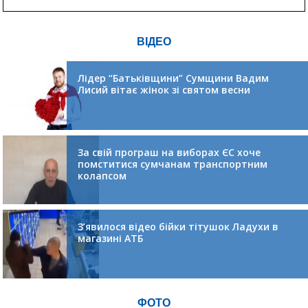
ВІДЕО
Лідер “Батьківщини” Сумщини Вадим
Лисий вітає жінок зі святом весни
За свій програш на виборах ЄС хоче
помститися сумчанам транспортним
колапсом
З’явилося відео бійки тітушок Ладухи в
магазині АТБ
ФОТО