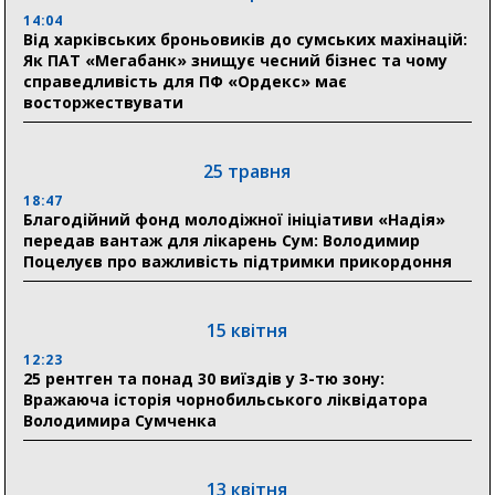
04 серпня
14:04
20:41
Від харківських броньовиків до сумських махінацій:
Пенсійний фонд Сумщини спрямував 0,2 млрд грн
Як ПАТ «Мегабанк» знищує чесний бізнес та чому
на пенсії, страхові виплати та підтримку
справедливість для ПФ «Ордекс» має
прифронтових громад
восторжествувати
03 серпня
25 травня
18:54
18:47
Романько розширює програму відпочинку дітей із
Благодійний фонд молодіжної ініціативи «Надія»
прифронтової Сумщини: перша група оздоровилася
передав вантаж для лікарень Сум: Володимир
в Австрії
Поцелуєв про важливість підтримки прикордоння
18:30
Ніколаєнко: у Сумах погодили 115 компенсацій на
15 квітня
відновлення житла майже на 6,6 млн грн
12:23
25 рентген та понад 30 виїздів у 3-тю зону:
Вражаюча історія чорнобильського ліквідатора
31 липня
Володимира Сумченка
21:01
До 19 400 гривень на паливо: Пенсійний фонд
Сумщини пояснив, як отримати допомогу на зиму
13 квітня