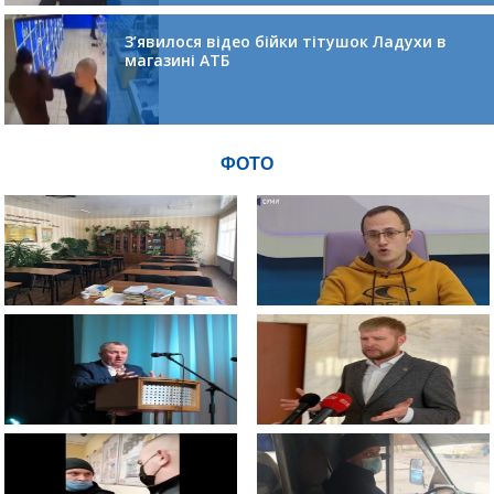
З’явилося відео бійки тітушок Ладухи в
магазині АТБ
ФОТО