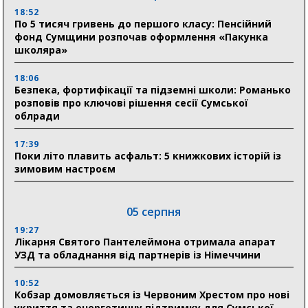
18:52
По 5 тисяч гривень до першого класу: Пенсійний
фонд Сумщини розпочав оформлення «Пакунка
школяра»
18:06
Безпека, фортифікації та підземні школи: Романько
розповів про ключові рішення сесії Сумської
облради
17:39
Поки літо плавить асфальт: 5 книжкових історій із
зимовим настроєм
05 серпня
19:27
Лікарня Святого Пантелеймона отримала апарат
УЗД та обладнання від партнерів із Німеччини
10:52
Кобзар домовляється із Червоним Хрестом про нові
укриття та енергетичну підтримку для Сумської