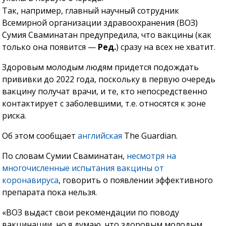
Так, например, главный научный сотрудник
Всемирной организации здравоохранения (ВОЗ)
Сумия Сваминатан предупредила, что вакцины (как
только она появится —
Ред.
) сразу на всех не хватит.
Здоровым молодым людям придется подождать
прививки до 2022 года, поскольку в первую очередь
вакцину получат врачи, и те, кто непосредственно
контактирует с заболевшими, т.е. относятся к зоне
риска.
Об этом сообщает
английская
The Guardian.
По словам Сумии Сваминатан,
несмотря на
многочисленные испытания вакцины от
коронавируса
, говорить о появлении эффективного
препарата пока нельзя.
«ВОЗ выдаст свои рекомендации по поводу
вакцинации, но я думаю, что здоровым молодым