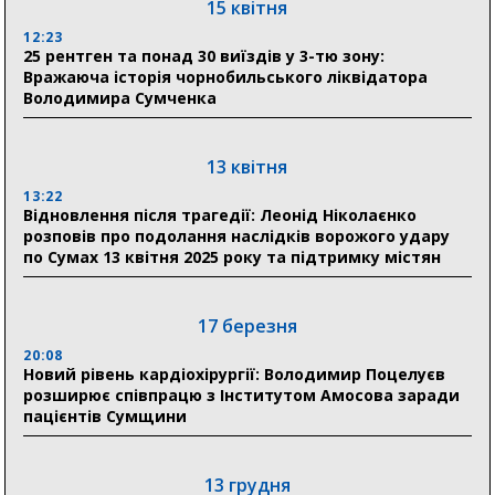
15 квітня
відновлення житла майже на 6,6 млн грн
12:23
25 рентген та понад 30 виїздів у 3-тю зону:
Вражаюча історія чорнобильського ліквідатора
31 липня
Володимира Сумченка
21:01
До 19 400 гривень на паливо: Пенсійний фонд
Сумщини пояснив, як отримати допомогу на зиму
13 квітня
13:22
17:52
Відновлення після трагедії: Леонід Ніколаєнко
«Укрексімбанк» припиняє виплату пенсій: у
розповів про подолання наслідків ворожого удару
Пенсійному фонді Сумщини пояснили, що робити
по Сумах 13 квітня 2025 року та підтримку містян
людям
11:00
Артем Кобзар вручив родинам 20 полеглих Героїв
17 березня
відзнаки «Почесного громадянина міста Суми»
20:08
Новий рівень кардіохірургії: Володимир Поцелуєв
розширює співпрацю з Інститутом Амосова заради
30 липня
пацієнтів Сумщини
19:38
Сумська клінічна лікарня Святого Пантелеймона
здобула головну відзнаку в медичній сфері України
13 грудня