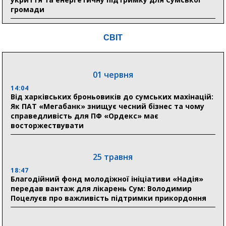
громади
9:15
СВІТ
Понад 8 мільйонів книжок згоріли. Як допомогти
«Ранку» та іншим видавництвам відновитися
01 червня
04 серпня
14:04
20:41
Від харківських броньовиків до сумських махінацій:
Пенсійний фонд Сумщини спрямував 0,2 млрд грн
Як ПАТ «Мегабанк» знищує чесний бізнес та чому
на пенсії, страхові виплати та підтримку
справедливість для ПФ «Ордекс» має
прифронтових громад
восторжествувати
03 серпня
25 травня
18:54
18:47
Романько розширює програму відпочинку дітей із
Благодійний фонд молодіжної ініціативи «Надія»
прифронтової Сумщини: перша група оздоровилася
передав вантаж для лікарень Сум: Володимир
в Австрії
Поцелуєв про важливість підтримки прикордоння
18:30
Ніколаєнко: у Сумах погодили 115 компенсацій на