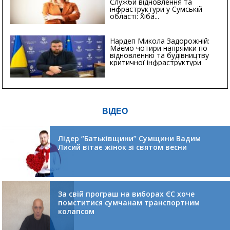
Служби відновлення та
інфраструктури у Сумській
області: Хіба...
Нардеп Микола Задорожній:
Маємо чотири напрямки по
відновленню та будівництву
критичної інфраструктури
ВІДЕО
Лідер “Батьківщини” Сумщини Вадим
Лисий вітає жінок зі святом весни
За свій програш на виборах ЄС хоче
помститися сумчанам транспортним
колапсом