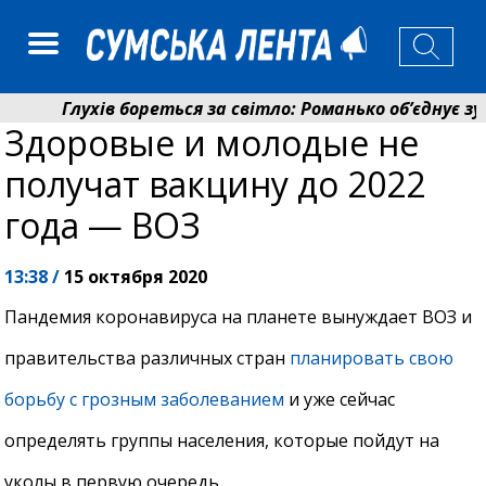
Глухів бореться за світло: Романько об’єднує зуси
Здоровые и молодые не
Пенсійний фонд Сумщини спрямував 0,2 млрд грн н
получат вакцину до 2022
года — ВОЗ
13:38 /
15 октября 2020
Пандемия коронавируса на планете вынуждает ВОЗ и
правительства различных стран
планировать свою
борьбу с грозным заболеванием
и уже сейчас
определять группы населения, которые пойдут на
уколы в первую очередь.