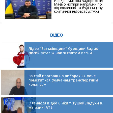
Нардеп Микола Задорожній:
Маємо чотири напрямки по
відновленню та будівництву
критичної інфраструктури
ВІДЕО
Лідер “Батьківщини” Сумщини Вадим
Лисий вітає жінок зі святом весни
За свій програш на виборах ЄС хоче
помститися сумчанам транспортним
колапсом
З’явилося відео бійки тітушок Ладухи в
магазині АТБ