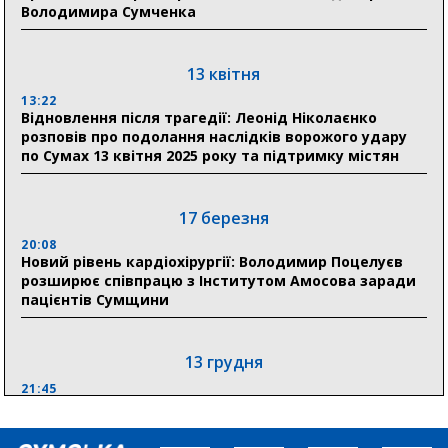
Володимира Сумченка
21:01
До 19 400 гривень на паливо: Пенсійний фонд
Сумщини пояснив, як отримати допомогу на зиму
13 квітня
13:22
17:52
Відновлення після трагедії: Леонід Ніколаєнко
«Укрексімбанк» припиняє виплату пенсій: у
розповів про подолання наслідків ворожого удару
Пенсійному фонді Сумщини пояснили, що робити
по Сумах 13 квітня 2025 року та підтримку містян
людям
11:00
Артем Кобзар вручив родинам 20 полеглих Героїв
17 березня
відзнаки «Почесного громадянина міста Суми»
20:08
Новий рівень кардіохірургії: Володимир Поцелуєв
розширює співпрацю з Інститутом Амосова заради
30 липня
пацієнтів Сумщини
19:38
Сумська клінічна лікарня Святого Пантелеймона
здобула головну відзнаку в медичній сфері України
13 грудня
21:45
“Внесення змін до процедури публічних закупівель має
збільшити завантаження стратегічних українських
виробників”, – нардеп Максим Гузенко