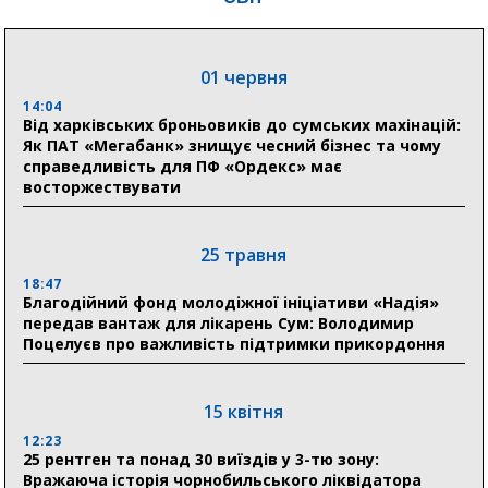
«Ранку» та іншим видавництвам відновитися
01 червня
04 серпня
14:04
20:41
Від харківських броньовиків до сумських махінацій:
Пенсійний фонд Сумщини спрямував 0,2 млрд грн
Як ПАТ «Мегабанк» знищує чесний бізнес та чому
на пенсії, страхові виплати та підтримку
справедливість для ПФ «Ордекс» має
прифронтових громад
восторжествувати
03 серпня
25 травня
18:54
18:47
Романько розширює програму відпочинку дітей із
Благодійний фонд молодіжної ініціативи «Надія»
прифронтової Сумщини: перша група оздоровилася
передав вантаж для лікарень Сум: Володимир
в Австрії
Поцелуєв про важливість підтримки прикордоння
18:30
Ніколаєнко: у Сумах погодили 115 компенсацій на
15 квітня
відновлення житла майже на 6,6 млн грн
12:23
25 рентген та понад 30 виїздів у 3-тю зону:
Вражаюча історія чорнобильського ліквідатора
31 липня