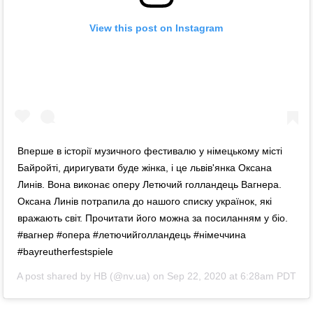
View this post on Instagram
Вперше в історії музичного фестивалю у німецькому місті
Байройті, диригувати буде жінка, і це львів'янка Оксана
Линів. Вона виконає оперу Летючий голландець Вагнера.
Оксана Линів потрапила до нашого списку українок, які
вражають світ. Прочитати його можна за посиланням у біо.
#вагнер #опера #летючийголландець #німеччина
#bayreutherfestspiele
A post shared by
НВ
(@nv.ua) on
Sep 22, 2020 at 6:28am PDT