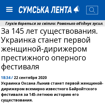
лухів бореться за світло: Романько об’єднує зусилля 
За 145 лет существования.
енсійний фонд Сумщини спрямував 0,2 млрд грн на пе
Украинка станет первой
женщиной-дирижером
престижного оперного
фестиваля
18:34 /
22 сентября 2020
Украинка Оксана Лынив станет первой женщиной-
дирижером всемирно известного Байройтского
фестиваля за 145-летнюю историю его
существования.