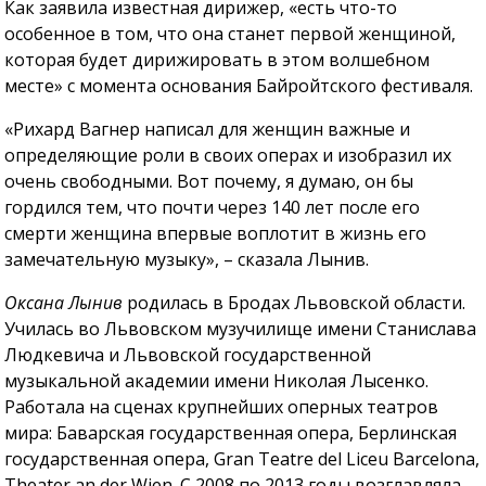
Как заявила известная дирижер, «есть что-то
особенное в том, что она станет первой женщиной,
которая будет дирижировать в этом волшебном
месте» с момента основания Байройтского фестиваля.
«Рихард Вагнер написал для женщин важные и
определяющие роли в своих операх и изобразил их
очень свободными. Вот почему, я думаю, он бы
гордился тем, что почти через 140 лет после его
смерти женщина впервые воплотит в жизнь его
замечательную музыку», – сказала Лынив.
Оксана Лынив
родилась в Бродах Львовской области.
Училась во Львовском музучилище имени Станислава
Людкевича и Львовской государственной
музыкальной академии имени Николая Лысенко.
Работала на сценах крупнейших оперных театров
мира: Баварская государственная опера, Берлинская
государственная опера, Gran Teatre del Liceu Barcelona,
Theater an der Wien. С 2008 по 2013 годы возглавляла