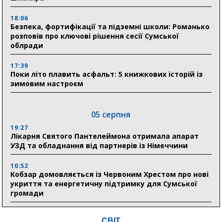
18:06
Безпека, фортифікації та підземні школи: Романько
розповів про ключові рішення сесії Сумської
облради
17:39
Поки літо плавить асфальт: 5 книжкових історій із
зимовим настроєм
05 серпня
19:27
Лікарня Святого Пантелеймона отримала апарат
УЗД та обладнання від партнерів із Німеччини
10:52
Кобзар домовляється із Червоним Хрестом про нові
укриття та енергетичну підтримку для Сумської
громади
9:15
СВІТ
Понад 8 мільйонів книжок згоріли. Як допомогти