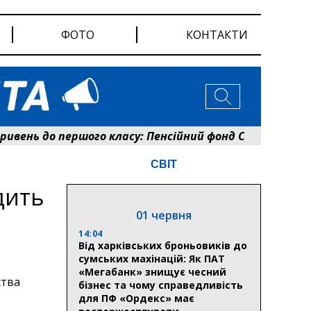
ФОТО
КОНТАКТИ
ень до першого класу: Пенсійний фонд Сумщини розпо
СВІТ
дить
01 червня
14:04
Від харківських броньовиків до
сумських махінацій: Як ПАТ
«Мегабанк» знищує чесний
ства
бізнес та чому справедливість
для ПФ «Ордекс» має