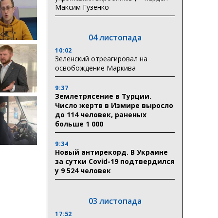
Максим Гузенко
04 листопада
10:02
Зеленский отреагировал на
освобождение Маркива
9:37
Землетрясение в Турции.
Число жертв в Измире выросло
до 114 человек, раненых
больше 1 000
9:34
Новый антирекорд. В Украине
за сутки Covid-19 подтвердился
у 9 524 человек
03 листопада
17:52