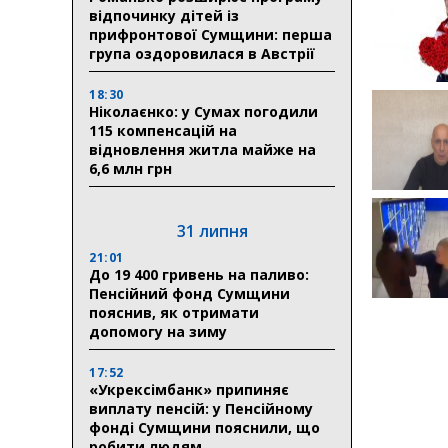
відпочинку дітей із
прифронтової Сумщини: перша
група оздоровилася в Австрії
18:30
Ніколаєнко: у Сумах погодили
115 компенсацій на
відновлення житла майже на
6,6 млн грн
31 липня
21:01
До 19 400 гривень на паливо:
Пенсійний фонд Сумщини
пояснив, як отримати
допомогу на зиму
17:52
«Укрексімбанк» припиняє
виплату пенсій: у Пенсійному
фонді Сумщини пояснили, що
робити людям