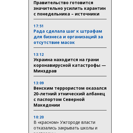
Правительство готовится
значительно усилить карантин
с понедельника – источники
17:51
Рада сделала шаг к штрафам
для бизнеса и организаций за
отсутствие масок
13:12
Украина находится на грани
коронавирусной катастрофы —
Минздрав
13:09
Венским террористом оказался
20-летний этнический албанец
с паспортом Северной
Македонии
10:20
В «красном» Ужгороде власти
отказались закрывать школы и