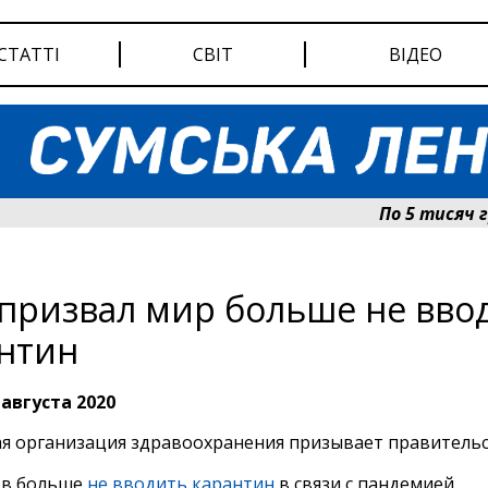
СТАТТІ
СВІТ
ВІДЕО
По 5 тисяч грив
призвал мир больше не вво
нтин
 августа 2020
я организация здравоохранения призывает правитель
тв больше
не вводить карантин
в связи с пандемией