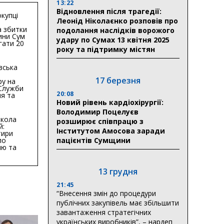
13:22
Відновлення після трагедії:
купці
Леонід Ніколаєнко розповів про
 збитки
подолання наслідків ворожого
ини Сум
удару по Сумах 13 квітня 2025
гати 20
року та підтримку містян
гривень
вська
17 березня
ру на
 Служби
20:08
я та
тури у
Новий рівень кардіохірургії:
бласті:
Володимир Поцелуєв
кола
розширює співпрацю з
й:
Інститутом Амосова заради
тири
по
пацієнтів Сумщини
ню та
ву
ктури
13 грудня
21:45
“Внесення змін до процедури
публічних закупівель має збільшити
завантаження стратегічних
українських виробників”, – нардеп