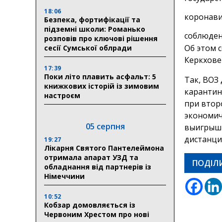
18:06
коронави
Безпека, фортифікації та
підземні школи: Романько
соблюден
розповів про ключові рішення
Об этом 
сесії Сумської облради
Керкхове
17:39
Поки літо плавить асфальт: 5
Так, ВОЗ
книжкових історій із зимовим
карантин
настроєм
при втор
экономич
05 серпня
выигрыш 
дистанци
19:27
Лікарня Святого Пантелеймона
отримала апарат УЗД та
ПОДІЛ
обладнання від партнерів із
Німеччини
10:52
Кобзар домовляється із
Червоним Хрестом про нові