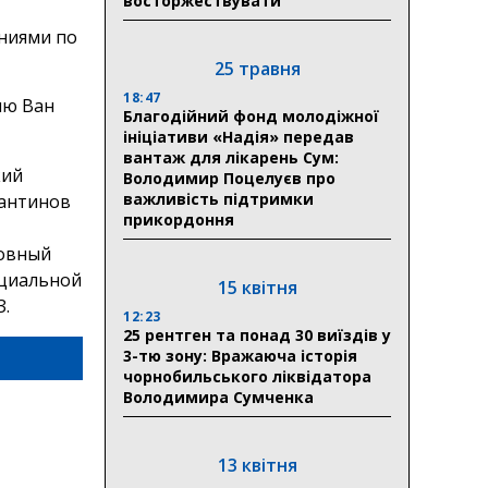
восторжествувати
аниями по
25 травня
18:47
ию Ван
Благодійний фонд молодіжної
ініціативи «Надія» передав
вантаж для лікарень Сум:
кий
Володимир Поцелуєв про
важливість підтримки
рантинов
прикордоння
ловный
оциальной
15 квітня
З.
12:23
25 рентген та понад 30 виїздів у
3-тю зону: Вражаюча історія
чорнобильського ліквідатора
Володимира Сумченка
13 квітня