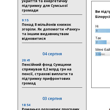
укриття та енергетичну
підтримку для Сумської
громади
Ви підт
Білорусі
9:15
Понад 8 мільйонів книжок
Ні
згоріли. Як допомогти «Ранку»
8
та іншим видавництвам
Так
відновитися
2
Мені ба
04 серпня
1
голос
20:41
Пенсійний фонд Сумщини
спрямував 0,2 млрд грн на
пенсії, страхові виплати та
підтримку прифронтових
громад
03 серпня
18:54
Романько розширює програму