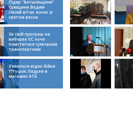
Лідер “Батьківщини”
Сумщини Вадим
Лисий вітає жінок зі
святом весни
За свій програш на
виборах ЄС хоче
помститися сумчанам
транспортним
колапсом
З’явилося відео бійки
тітушок Ладухи в
магазині АТБ