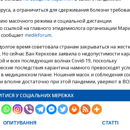
руса, а ограничиться для сдерживания болезни требов
ию масочного режима и социальной дистанции.
со ссылкой на главного эпидемиолога организации Мар
 сообщает
medikforum
.
 долгое время советовала странам закрываться на жест
. Но сейчас Ван Керкхове заявила о недопустимости ка
ой и всех последующих волнах Covid-19, поскольку
еские последствия карантина намного превосходят ус
в медицинском плане. Ношения масок и соблюдения с
и вполне достаточно при этой пандемии, уверяют в ВО
ИТИСЯ У СОЦІАЛЬНИХ МЕРЕЖАХ
ОПИТУВАННЯ
СТАТТІ