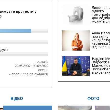
Лише на по
одного
римуєте протести у
томографа
?
для медиц
можуть ся
мільйонів 
Анна Вале
про єдину
кандидату
керівника
відновленн
йдуже
інфраструк
Сумській о
Хіба...
Нардеп Ми
голосів
Задорожні
Маємо чо
20.05.2020
-
30.09.2020
напрямки 
Кінець
відновлен
- доданий відвідувачем
будівницт
критичної
інфрастру
ВІДЕО
ФОТО