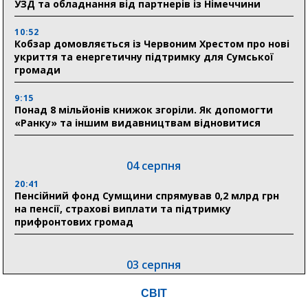
УЗД та обладнання від партнерів із Німеччини
10:52
Кобзар домовляється із Червоним Хрестом про нові
укриття та енергетичну підтримку для Сумської
громади
9:15
Понад 8 мільйонів книжок згоріли. Як допомогти
«Ранку» та іншим видавництвам відновитися
04 серпня
20:41
Пенсійний фонд Сумщини спрямував 0,2 млрд грн
на пенсії, страхові виплати та підтримку
прифронтових громад
03 серпня
18:54
СВІТ
Романько розширює програму відпочинку дітей із
прифронтової Сумщини: перша група оздоровилася