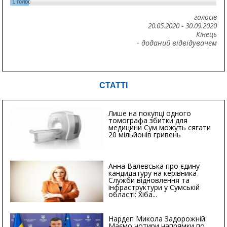
1
голос
голосів
20.05.2020
-
30.09.2020
Кінець
- доданий відвідувачем
СТАТТІ
Лише на покупці одного
томографа збитки для
медицини Сум можуть сягати
20 мільйонів гривень
Анна Валевська про єдину
кандидатуру на керівника
Служби відновлення та
інфраструктури у Сумській
області: Хіба...
Нардеп Микола Задорожній:
Маємо чотири напрямки по