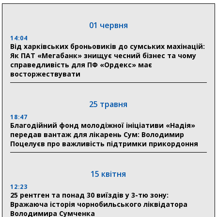
в Австрії
01 червня
18:30
Ніколаєнко: у Сумах погодили 115 компенсацій на
14:04
відновлення житла майже на 6,6 млн грн
Від харківських броньовиків до сумських махінацій:
Як ПАТ «Мегабанк» знищує чесний бізнес та чому
справедливість для ПФ «Ордекс» має
восторжествувати
31 липня
21:01
До 19 400 гривень на паливо: Пенсійний фонд
25 травня
Сумщини пояснив, як отримати допомогу на зиму
18:47
Благодійний фонд молодіжної ініціативи «Надія»
17:52
передав вантаж для лікарень Сум: Володимир
«Укрексімбанк» припиняє виплату пенсій: у
Поцелуєв про важливість підтримки прикордоння
Пенсійному фонді Сумщини пояснили, що робити
людям
15 квітня
11:00
Артем Кобзар вручив родинам 20 полеглих Героїв
12:23
відзнаки «Почесного громадянина міста Суми»
25 рентген та понад 30 виїздів у 3-тю зону:
Вражаюча історія чорнобильського ліквідатора
Володимира Сумченка