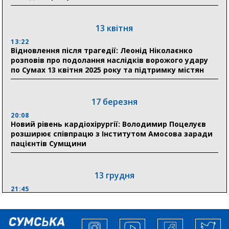
30 липня
19:38
Сумська клінічна лікарня Святого Пантелеймона
13 квітня
здобула головну відзнаку в медичній сфері України
13:22
Відновлення після трагедії: Леонід Ніколаєнко
18:33
розповів про подолання наслідків ворожого удару
Олексій Романько долучився до обговорення Плану
по Сумах 13 квітня 2025 року та підтримку містян
стійкості Сумщини з Прем’єр-міністром
18:11
17 березня
Місто посилює міжнародну співпрацю: Суми
отримали 12 потужних станцій для Пунктів обігріву
20:08
Новий рівень кардіохірургії: Володимир Поцелуєв
розширює співпрацю з Інститутом Амосова заради
пацієнтів Сумщини
13 грудня
21:45
“Внесення змін до процедури публічних закупівель має
збільшити завантаження стратегічних українських
виробників”, – нардеп Максим Гузенко