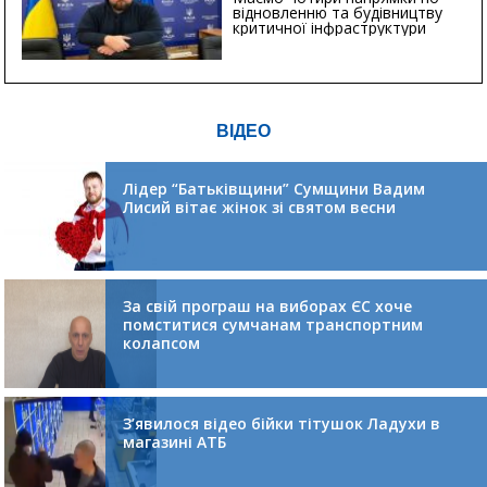
відновленню та будівництву
критичної інфраструктури
ВІДЕО
Лідер “Батьківщини” Сумщини Вадим
Лисий вітає жінок зі святом весни
За свій програш на виборах ЄС хоче
помститися сумчанам транспортним
колапсом
З’явилося відео бійки тітушок Ладухи в
магазині АТБ