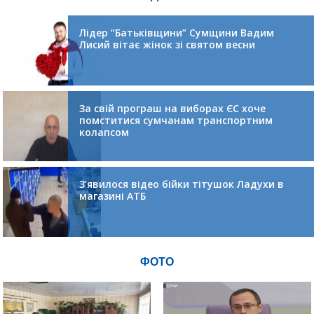
Лідер “Батьківщини” Сумщини Вадим
Лисий вітає жінок зі святом весни
За свій програш на виборах ЄС хоче
помститися сумчанам транспортним
колапсом
З’явилося відео бійки тітушок Ладухи в
магазині АТБ
ФОТО