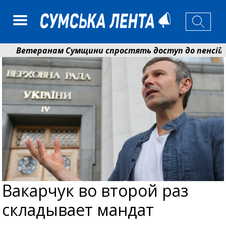
Ветеранам Сумщини спростять доступ до пенсій і в
Романько розширює програму відпочинку дітей із при
Вакарчук во второй раз
складывает мандат