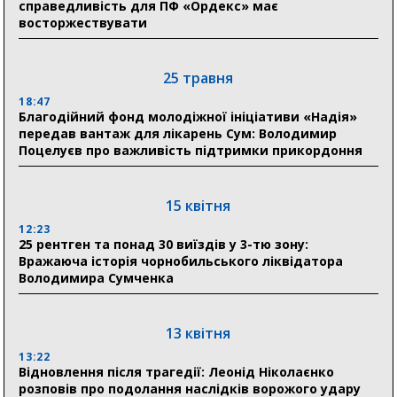
справедливість для ПФ «Ордекс» має
прифронтової Сумщини: перша група оздоровилася
восторжествувати
в Австрії
18:30
25 травня
Ніколаєнко: у Сумах погодили 115 компенсацій на
відновлення житла майже на 6,6 млн грн
18:47
Благодійний фонд молодіжної ініціативи «Надія»
передав вантаж для лікарень Сум: Володимир
Поцелуєв про важливість підтримки прикордоння
31 липня
21:01
До 19 400 гривень на паливо: Пенсійний фонд
15 квітня
Сумщини пояснив, як отримати допомогу на зиму
12:23
25 рентген та понад 30 виїздів у 3-тю зону:
17:52
Вражаюча історія чорнобильського ліквідатора
«Укрексімбанк» припиняє виплату пенсій: у
Володимира Сумченка
Пенсійному фонді Сумщини пояснили, що робити
людям
13 квітня
11:00
Артем Кобзар вручив родинам 20 полеглих Героїв
13:22
відзнаки «Почесного громадянина міста Суми»
Відновлення після трагедії: Леонід Ніколаєнко
розповів про подолання наслідків ворожого удару