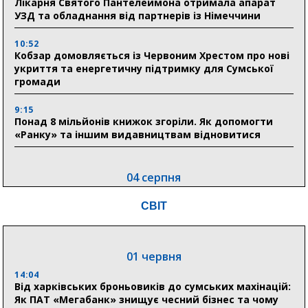
Лікарня Святого Пантелеймона отримала апарат
УЗД та обладнання від партнерів із Німеччини
10:52
Кобзар домовляється із Червоним Хрестом про нові
укриття та енергетичну підтримку для Сумської
громади
9:15
Понад 8 мільйонів книжок згоріли. Як допомогти
«Ранку» та іншим видавництвам відновитися
04 серпня
20:41
СВІТ
Пенсійний фонд Сумщини спрямував 0,2 млрд грн
на пенсії, страхові виплати та підтримку
прифронтових громад
01 червня
14:04
03 серпня
Від харківських броньовиків до сумських махінацій:
18:54
Як ПАТ «Мегабанк» знищує чесний бізнес та чому
Романько розширює програму відпочинку дітей із