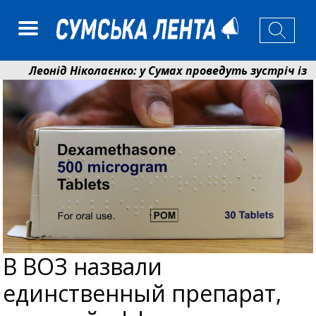
Леонід Ніколаєнко: у Сумах проведуть зустріч із меш
Лікарня Святого Пантелеймона отримала апарат УЗД
В ВОЗ назвали
единственный препарат,