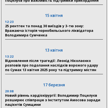
Поцелуєв про важливість підтримки прикордоння
20:41
Пенсійний фонд Сумщини спрямував 0,2 млрд грн
на пенсії, страхові виплати та підтримку
15 квітня
прифронтових громад
12:23
25 рентген та понад 30 виїздів у 3-тю зону:
Вражаюча історія чорнобильського ліквідатора
03 серпня
Володимира Сумченка
18:54
Романько розширює програму відпочинку дітей із
прифронтової Сумщини: перша група оздоровилася
13 квітня
в Австрії
13:22
Відновлення після трагедії: Леонід Ніколаєнко
18:30
розповів про подолання наслідків ворожого удару
Ніколаєнко: у Сумах погодили 115 компенсацій на
по Сумах 13 квітня 2025 року та підтримку містян
відновлення житла майже на 6,6 млн грн
17 березня
31 липня
20:08
21:01
Новий рівень кардіохірургії: Володимир Поцелуєв
До 19 400 гривень на паливо: Пенсійний фонд
розширює співпрацю з Інститутом Амосова заради
Сумщини пояснив, як отримати допомогу на зиму
пацієнтів Сумщини