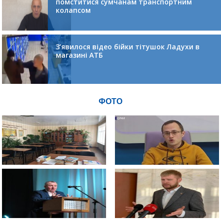
помститися сумчанам транспортним
колапсом
З’явилося відео бійки тітушок Ладухи в
магазині АТБ
ФОТО