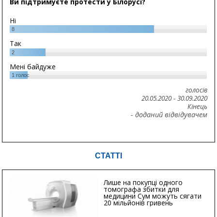
Ви підтримуєте протести у Білорусі?
Ні
8
Так
2
Мені байдуже
1
голос
голосів
20.05.2020
-
30.09.2020
Кінець
- доданий відвідувачем
СТАТТІ
Лише на покупці одного
томографа збитки для
медицини Сум можуть сягати
20 мільйонів гривень