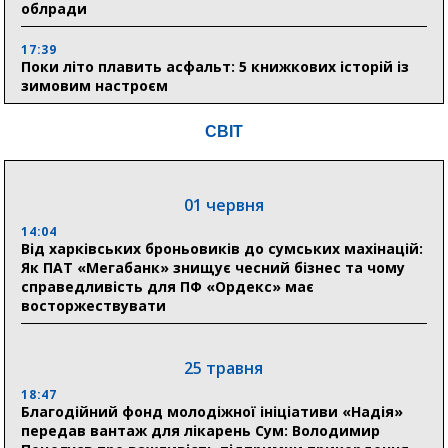
облради
17:39
Поки літо плавить асфальт: 5 книжкових історій із
зимовим настроєм
СВІТ
05 серпня
19:27
Лікарня Святого Пантелеймона отримала апарат
01 червня
УЗД та обладнання від партнерів із Німеччини
14:04
Від харківських броньовиків до сумських махінацій:
10:52
Як ПАТ «Мегабанк» знищує чесний бізнес та чому
Кобзар домовляється із Червоним Хрестом про нові
справедливість для ПФ «Ордекс» має
укриття та енергетичну підтримку для Сумської
восторжествувати
громади
9:15
Понад 8 мільйонів книжок згоріли. Як допомогти
25 травня
«Ранку» та іншим видавництвам відновитися
18:47
Благодійний фонд молодіжної ініціативи «Надія»
передав вантаж для лікарень Сум: Володимир
04 серпня