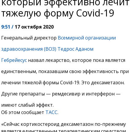
который эффективно лечит
тяжелую форму Covid-19
9:51 /
17 октября 2020
Генеральный директор
Всемирной организации
здравоохранения (ВОЗ) Тедрос Аданом
Гебрейесус
назвал лекарство, которое пока является
единственным, показавшим свою эффективность при
лечении тяжелой формы Covid-19. Это дексаметазон.
Другие препараты — ремдесивир и интерферон —
имеют слабый эффект.
Об этом сообщает
ТАСС
.
«Сейчас кортикостероид дексаметазон по-прежнему
является единственным терапевтическим средством,