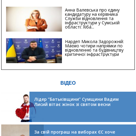
Анна Валевська про єдину
кандидатуру на керівника
Служби відновлення та
інфраструктури у Сумській
області: Хіба...
Нардеп Микола Задорожній:
Маємо чотири напрямки по
відновленню та будівництву
критичної інфраструктури
ВІДЕО
Лідер “Батьківщини” Сумщини Вадим
Лисий вітає жінок зі святом весни
За свій програш на виборах ЄС хоче