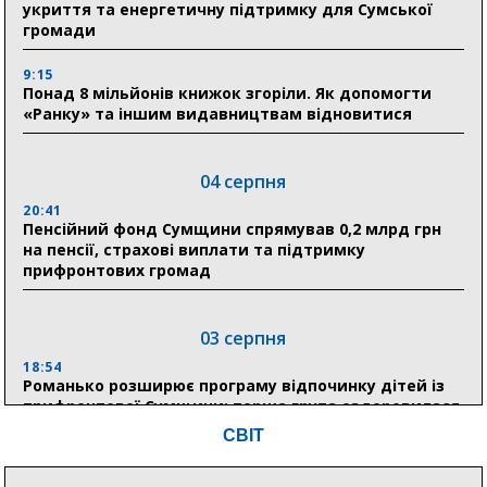
укриття та енергетичну підтримку для Сумської
громади
9:15
Понад 8 мільйонів книжок згоріли. Як допомогти
«Ранку» та іншим видавництвам відновитися
04 серпня
20:41
Пенсійний фонд Сумщини спрямував 0,2 млрд грн
на пенсії, страхові виплати та підтримку
прифронтових громад
03 серпня
18:54
Романько розширює програму відпочинку дітей із
прифронтової Сумщини: перша група оздоровилася
в Австрії
СВІТ
18:30