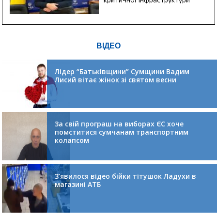
ВІДЕО
Лідер “Батьківщини” Сумщини Вадим
Лисий вітає жінок зі святом весни
За свій програш на виборах ЄС хоче
помститися сумчанам транспортним
колапсом
З’явилося відео бійки тітушок Ладухи в
магазині АТБ