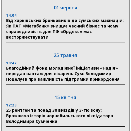
Ніколаєнко: у Сумах погодили 115 компенсацій на
відновлення житла майже на 6,6 млн грн
01 червня
14:04
Від харківських броньовиків до сумських махінацій:
31 липня
Як ПАТ «Мегабанк» знищує чесний бізнес та чому
справедливість для ПФ «Ордекс» має
21:01
восторжествувати
До 19 400 гривень на паливо: Пенсійний фонд
Сумщини пояснив, як отримати допомогу на зиму
25 травня
17:52
«Укрексімбанк» припиняє виплату пенсій: у
18:47
Пенсійному фонді Сумщини пояснили, що робити
Благодійний фонд молодіжної ініціативи «Надія»
людям
передав вантаж для лікарень Сум: Володимир
Поцелуєв про важливість підтримки прикордоння
11:00
Артем Кобзар вручив родинам 20 полеглих Героїв
відзнаки «Почесного громадянина міста Суми»
15 квітня
12:23
25 рентген та понад 30 виїздів у 3-тю зону:
30 липня
Вражаюча історія чорнобильського ліквідатора
19:38
Володимира Сумченка
Сумська клінічна лікарня Святого Пантелеймона
здобула головну відзнаку в медичній сфері України