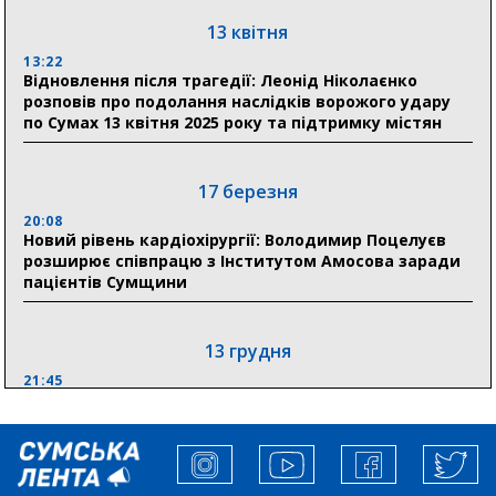
13 квітня
18:33
Олексій Романько долучився до обговорення Плану
13:22
Відновлення після трагедії: Леонід Ніколаєнко
стійкості Сумщини з Прем’єр-міністром
розповів про подолання наслідків ворожого удару
по Сумах 13 квітня 2025 року та підтримку містян
18:11
Місто посилює міжнародну співпрацю: Суми
отримали 12 потужних станцій для Пунктів обігріву
17 березня
20:08
Новий рівень кардіохірургії: Володимир Поцелуєв
розширює співпрацю з Інститутом Амосова заради
пацієнтів Сумщини
13 грудня
21:45
“Внесення змін до процедури публічних закупівель має
збільшити завантаження стратегічних українських
виробників”, – нардеп Максим Гузенко