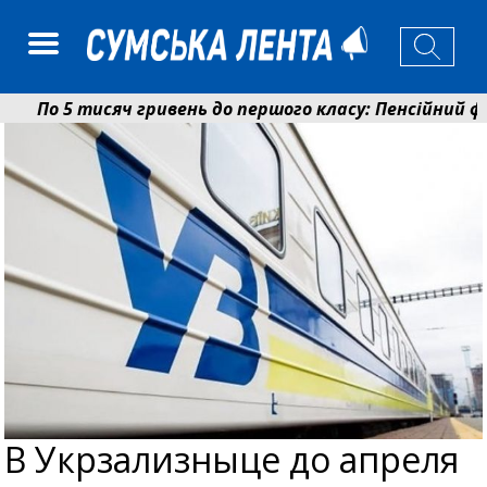
По 5 тисяч гривень до першого класу: Пенсійний фон
Ніколаєнко: у Сумах погодили 115 компенсацій на від
В Укрзализныце до апреля