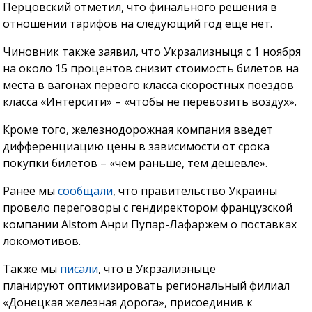
Перцовский отметил, что финального решения в
отношении тарифов на следующий год еще нет.
Чиновник также заявил, что Укрзализныця с 1 ноября
на около 15 процентов снизит стоимость билетов на
места в вагонах первого класса скоростных поездов
класса «Интерсити» – «чтобы не перевозить воздух».
Кроме того, железнодорожная компания введет
дифференциацию цены в зависимости от срока
покупки билетов – «чем раньше, тем дешевле».
Ранее мы
сообщали
, что правительство Украины
провело переговоры с гендиректором французской
компании Alstom Анри Пупар-Лафаржем о поставках
локомотивов.
Также мы
писали
, что в Укрзализныце
планируют оптимизировать региональный филиал
«Донецкая железная дорога», присоединив к