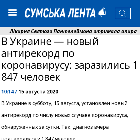
Лікарня Святого Пантелеймона отримала апарат УЗД
В Украине — новый
Артем Кобзар вручив родинам 20 полеглих Героїв від
антирекорд по
коронавирусу: заразились 1
847 человек
10:14 /
15 августа 2020
В Украине в субботу, 15 августа, установлен новый
антирекорд по числу новых случаев коронавируса,
обнаруженных за сутки. Так, диагноз вчера
подтвердился у 1 847 человек.