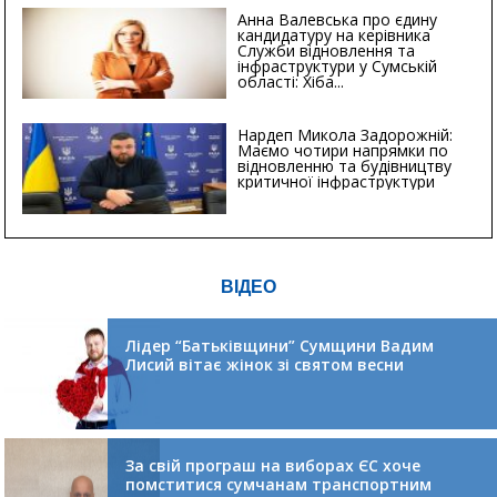
Анна Валевська про єдину
кандидатуру на керівника
Служби відновлення та
інфраструктури у Сумській
області: Хіба...
Нардеп Микола Задорожній:
Маємо чотири напрямки по
відновленню та будівництву
критичної інфраструктури
ВІДЕО
Лідер “Батьківщини” Сумщини Вадим
Лисий вітає жінок зі святом весни
За свій програш на виборах ЄС хоче
помститися сумчанам транспортним