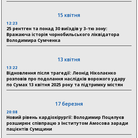
18:11
Місто посилює міжнародну співпрацю: Суми
отримали 12 потужних станцій для Пунктів обігріву
15 квітня
12:23
25 рентген та понад 30 виїздів у 3-тю зону:
29 липня
Вражаюча історія чорнобильського ліквідатора
Володимира Сумченка
18:13
Лікарня Святого Пантелеймона отримала нову
побутову техніку для комфорту пацієнтів
13 квітня
13:22
28 липня
Відновлення після трагедії: Леонід Ніколаєнко
розповів про подолання наслідків ворожого удару
19:07
по Сумах 13 квітня 2025 року та підтримку містян
Соціальні виплати без затримок: Пенсійний фонд
Сумщини профінансував 2,5 млрд грн у липні
17 березня
18:49
У Сумах завершили першочергові роботи після
20:08
атак: Ніколаєнко підбив підсумки ліквідації
Новий рівень кардіохірургії: Володимир Поцелуєв
наслідків
розширює співпрацю з Інститутом Амосова заради
пацієнтів Сумщини