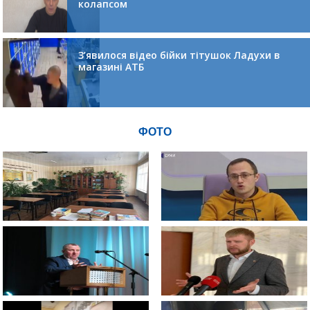
колапсом
З’явилося відео бійки тітушок Ладухи в
магазині АТБ
ФОТО