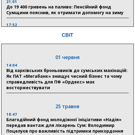
21:01
До 19 400 гривень на паливо: Пенсійний фонд
Сумщини пояснив, як отримати допомогу на зиму
17:52
«Укрексімбанк» припиняє виплату пенсій: у
СВІТ
Пенсійному фонді Сумщини пояснили, що робити
людям
11:00
01 червня
Артем Кобзар вручив родинам 20 полеглих Героїв
відзнаки «Почесного громадянина міста Суми»
14:04
Від харківських броньовиків до сумських махінацій:
Як ПАТ «Мегабанк» знищує чесний бізнес та чому
справедливість для ПФ «Ордекс» має
30 липня
восторжествувати
19:38
Сумська клінічна лікарня Святого Пантелеймона
здобула головну відзнаку в медичній сфері України
25 травня
18:47
18:33
Благодійний фонд молодіжної ініціативи «Надія»
Олексій Романько долучився до обговорення Плану
передав вантаж для лікарень Сум: Володимир
стійкості Сумщини з Прем’єр-міністром
Поцелуєв про важливість підтримки прикордоння