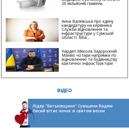
20 мільйонів гривень
Анна Валевська про єдину
кандидатуру на керівника
Служби відновлення та
інфраструктури у Сумській
області: Хіба...
Нардеп Микола Задорожній:
Маємо чотири напрямки по
відновленню та будівництву
критичної інфраструктури
ВІДЕО
Лідер “Батьківщини” Сумщини Вадим
Лисий вітає жінок зі святом весни