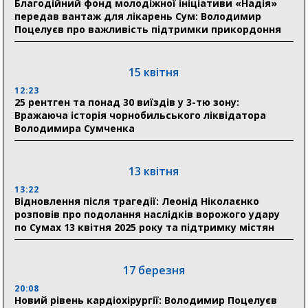
Благодійний фонд молодіжної ініціативи «Надія»
Олексій Романько долучився до обговорення Плану
передав вантаж для лікарень Сум: Володимир
стійкості Сумщини з Прем’єр-міністром
Поцелуєв про важливість підтримки прикордоння
18:11
Місто посилює міжнародну співпрацю: Суми
отримали 12 потужних станцій для Пунктів обігріву
15 квітня
12:23
25 рентген та понад 30 виїздів у 3-тю зону:
29 липня
Вражаюча історія чорнобильського ліквідатора
Володимира Сумченка
18:13
Лікарня Святого Пантелеймона отримала нову
побутову техніку для комфорту пацієнтів
13 квітня
13:22
28 липня
Відновлення після трагедії: Леонід Ніколаєнко
розповів про подолання наслідків ворожого удару
19:07
по Сумах 13 квітня 2025 року та підтримку містян
Соціальні виплати без затримок: Пенсійний фонд
Сумщини профінансував 2,5 млрд грн у липні
17 березня
18:49
У Сумах завершили першочергові роботи після
20:08
атак: Ніколаєнко підбив підсумки ліквідації
Новий рівень кардіохірургії: Володимир Поцелуєв
наслідків