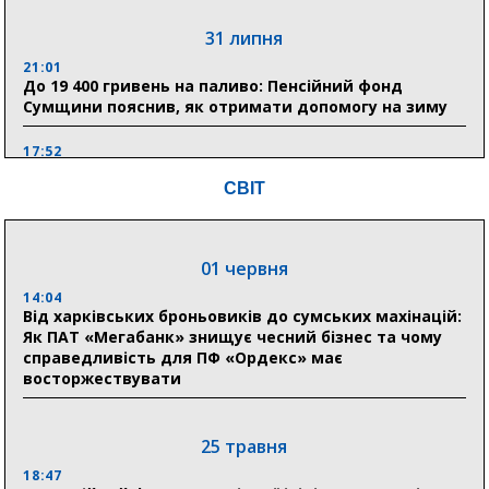
31 липня
21:01
До 19 400 гривень на паливо: Пенсійний фонд
Сумщини пояснив, як отримати допомогу на зиму
17:52
«Укрексімбанк» припиняє виплату пенсій: у
СВІТ
Пенсійному фонді Сумщини пояснили, що робити
людям
11:00
01 червня
Артем Кобзар вручив родинам 20 полеглих Героїв
відзнаки «Почесного громадянина міста Суми»
14:04
Від харківських броньовиків до сумських махінацій:
Як ПАТ «Мегабанк» знищує чесний бізнес та чому
справедливість для ПФ «Ордекс» має
30 липня
восторжествувати
19:38
Сумська клінічна лікарня Святого Пантелеймона
здобула головну відзнаку в медичній сфері України
25 травня
18:47
18:33