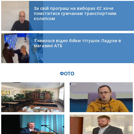
За свій програш на виборах ЄС хоче
помститися сумчанам транспортним
колапсом
З’явилося відео бійки тітушок Ладухи в
магазині АТБ
ФОТО