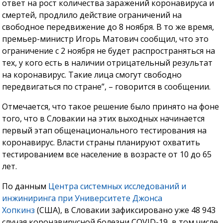
ответ на рост количества заражений коронавируса и
смертей, продлило действие ограничений на
свободное передвижение до 8 ноября. В то же время,
премьер-министр Игорь Матович сообщил, что это
ограничение с 2 ноября не будет распространяться на
тех, у кого есть в наличии отрицательный результат
на коронавирус. Такие лица смогут свободно
передвигаться по стране”, – говорится в сообщении.
Отмечается, что такое решение было принято на фоне
того, что в Словакии на этих выходных начинается
первый этап общенационального тестирования на
коронавирус. Власти страны планируют охватить
тестированием все население в возрасте от 10 до 65
лет.
По данным
Центра системных исследований и
инжиниринга при Университете Джонса
Хопкинз
(США), в Словакии зафиксировано уже 48 943
случая коронавирусной болезни COVID-19, в том числе