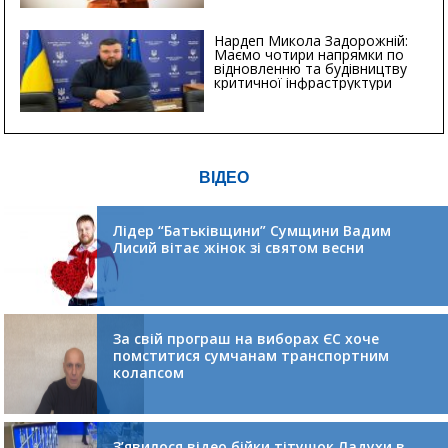
Нардеп Микола Задорожній:
Маємо чотири напрямки по
відновленню та будівництву
критичної інфраструктури
ВІДЕО
Лідер “Батьківщини” Сумщини Вадим
Лисий вітає жінок зі святом весни
За свій програш на виборах ЄС хоче
помститися сумчанам транспортним
колапсом
З’явилося відео бійки тітушок Ладухи в