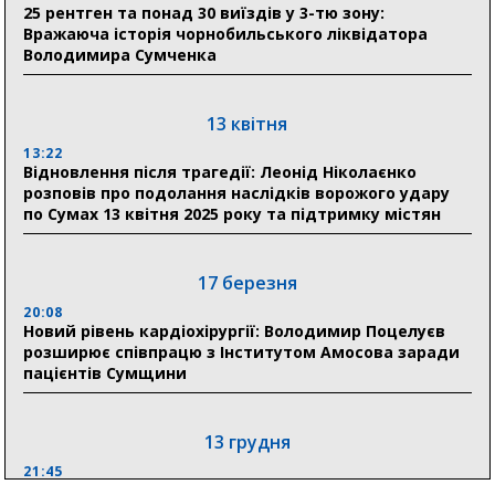
25 рентген та понад 30 виїздів у 3-тю зону:
21:01
Вражаюча історія чорнобильського ліквідатора
До 19 400 гривень на паливо: Пенсійний фонд
Володимира Сумченка
Сумщини пояснив, як отримати допомогу на зиму
17:52
«Укрексімбанк» припиняє виплату пенсій: у
13 квітня
Пенсійному фонді Сумщини пояснили, що робити
13:22
людям
Відновлення після трагедії: Леонід Ніколаєнко
розповів про подолання наслідків ворожого удару
11:00
по Сумах 13 квітня 2025 року та підтримку містян
Артем Кобзар вручив родинам 20 полеглих Героїв
відзнаки «Почесного громадянина міста Суми»
17 березня
20:08
30 липня
Новий рівень кардіохірургії: Володимир Поцелуєв
19:38
розширює співпрацю з Інститутом Амосова заради
Сумська клінічна лікарня Святого Пантелеймона
пацієнтів Сумщини
здобула головну відзнаку в медичній сфері України
13 грудня
21:45
“Внесення змін до процедури публічних закупівель має