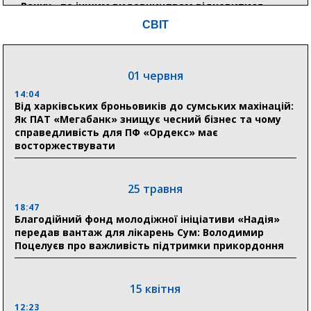
«Ранку» та іншим видавництвам відновитися
СВІТ
04 серпня
20:41
01 червня
Пенсійний фонд Сумщини спрямував 0,2 млрд грн
на пенсії, страхові виплати та підтримку
14:04
прифронтових громад
Від харківських броньовиків до сумських махінацій:
Як ПАТ «Мегабанк» знищує чесний бізнес та чому
справедливість для ПФ «Ордекс» має
восторжествувати
03 серпня
18:54
Романько розширює програму відпочинку дітей із
25 травня
прифронтової Сумщини: перша група оздоровилася
в Австрії
18:47
Благодійний фонд молодіжної ініціативи «Надія»
передав вантаж для лікарень Сум: Володимир
18:30
Поцелуєв про важливість підтримки прикордоння
Ніколаєнко: у Сумах погодили 115 компенсацій на
відновлення житла майже на 6,6 млн грн
15 квітня
31 липня
12:23