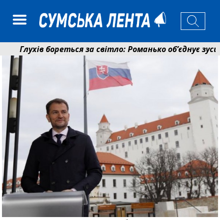
Глухів бореться за світло: Романько об’єднує зусилл
Пенсійний фонд Сумщини спрямував 0,2 млрд грн на 