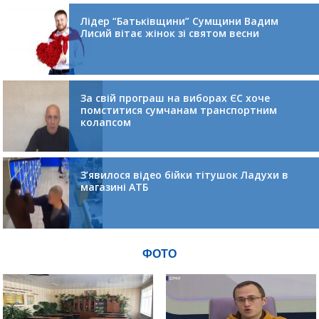
Лідер “Батьківщини” Сумщини Вадим
Лисий вітає жінок зі святом весни
За свій програш на виборах ЄС хоче
помститися сумчанам транспортним
колапсом
З’явилося відео бійки тітушок Ладухи в
магазині АТБ
ФОТО