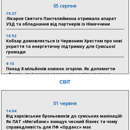
05 серпня
19:27
Лікарня Святого Пантелеймона отримала апарат
УЗД та обладнання від партнерів із Німеччини
10:52
Кобзар домовляється із Червоним Хрестом про нові
укриття та енергетичну підтримку для Сумської
громади
9:15
Понад 8 мільйонів книжок згоріли. Як допомогти
«Ранку» та іншим видавництвам відновитися
СВІТ
04 серпня
20:41
01 червня
Пенсійний фонд Сумщини спрямував 0,2 млрд грн
на пенсії, страхові виплати та підтримку
14:04
прифронтових громад
Від харківських броньовиків до сумських махінацій:
Як ПАТ «Мегабанк» знищує чесний бізнес та чому
справедливість для ПФ «Ордекс» має