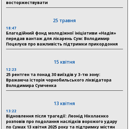
восторжествувати
03 серпня
18:54
Романько розширює програму відпочинку дітей із
25 травня
прифронтової Сумщини: перша група оздоровилася
в Австрії
18:47
Благодійний фонд молодіжної ініціативи «Надія»
передав вантаж для лікарень Сум: Володимир
18:30
Поцелуєв про важливість підтримки прикордоння
Ніколаєнко: у Сумах погодили 115 компенсацій на
відновлення житла майже на 6,6 млн грн
15 квітня
31 липня
12:23
25 рентген та понад 30 виїздів у 3-тю зону:
21:01
Вражаюча історія чорнобильського ліквідатора
До 19 400 гривень на паливо: Пенсійний фонд
Володимира Сумченка
Сумщини пояснив, як отримати допомогу на зиму
17:52
«Укрексімбанк» припиняє виплату пенсій: у
13 квітня
Пенсійному фонді Сумщини пояснили, що робити
13:22
людям
Відновлення після трагедії: Леонід Ніколаєнко
розповів про подолання наслідків ворожого удару
11:00
по Сумах 13 квітня 2025 року та підтримку містян