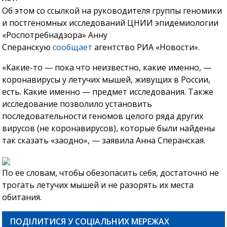
Об этом со ссылкой на руководителя группы геномики
и постгеномных исследований ЦНИИ эпидемиологии
«Роспотребнадзора» Анну
Сперанскую
сообщает
агентство РИА «Новости».
«Какие-то — пока что неизвестно, какие именно, —
коронавирусы у летучих мышей, живущих в России,
есть. Какие именно — предмет исследования. Также
исследование позволило установить
последовательности геномов целого ряда других
вирусов (не коронавирусов), которые были найдены
так сказать «заодно», — заявила Анна Сперанская.
По ее словам, чтобы обезопасить себя, достаточно не
трогать летучих мышей и не разорять их места
обитания.
ПОДІЛИТИСЯ У СОЦІАЛЬНИХ МЕРЕЖАХ