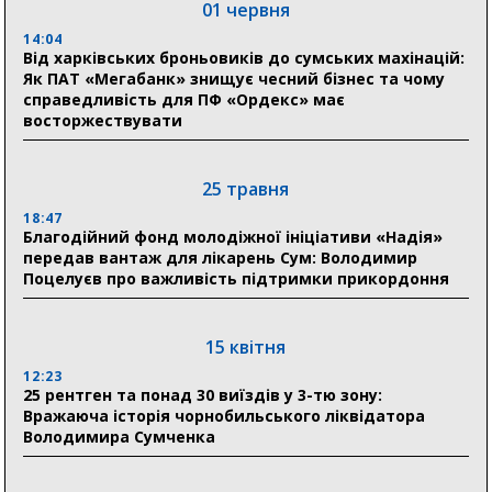
01 червня
Артем Кобзар вручив родинам 20 полеглих Героїв
відзнаки «Почесного громадянина міста Суми»
14:04
Від харківських броньовиків до сумських махінацій:
Як ПАТ «Мегабанк» знищує чесний бізнес та чому
справедливість для ПФ «Ордекс» має
30 липня
восторжествувати
19:38
Сумська клінічна лікарня Святого Пантелеймона
здобула головну відзнаку в медичній сфері України
25 травня
18:47
18:33
Благодійний фонд молодіжної ініціативи «Надія»
Олексій Романько долучився до обговорення Плану
передав вантаж для лікарень Сум: Володимир
стійкості Сумщини з Прем’єр-міністром
Поцелуєв про важливість підтримки прикордоння
18:11
Місто посилює міжнародну співпрацю: Суми
отримали 12 потужних станцій для Пунктів обігріву
15 квітня
12:23
25 рентген та понад 30 виїздів у 3-тю зону:
29 липня
Вражаюча історія чорнобильського ліквідатора
Володимира Сумченка
18:13
Лікарня Святого Пантелеймона отримала нову
побутову техніку для комфорту пацієнтів