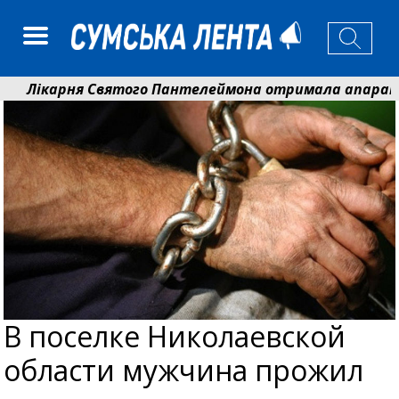
Лікарня Святого Пантелеймона отримала апарат УЗД 
Артем Кобзар вручив родинам 20 полеглих Героїв відз
В поселке Николаевской
области мужчина прожил