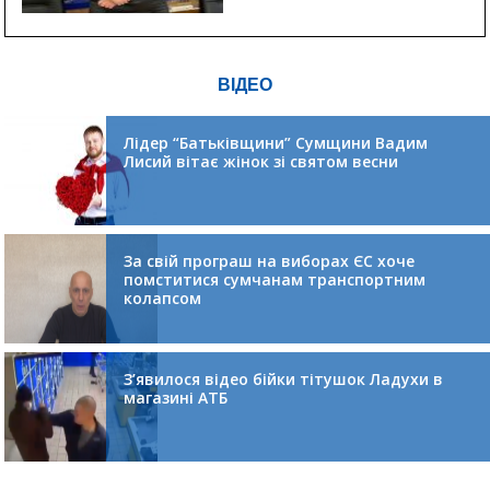
ВІДЕО
Лідер “Батьківщини” Сумщини Вадим
Лисий вітає жінок зі святом весни
За свій програш на виборах ЄС хоче
помститися сумчанам транспортним
колапсом
З’явилося відео бійки тітушок Ладухи в
магазині АТБ