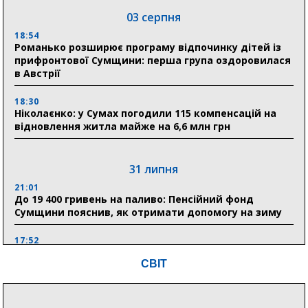
03 серпня
18:54
Романько розширює програму відпочинку дітей із
прифронтової Сумщини: перша група оздоровилася
в Австрії
18:30
Ніколаєнко: у Сумах погодили 115 компенсацій на
відновлення житла майже на 6,6 млн грн
31 липня
21:01
До 19 400 гривень на паливо: Пенсійний фонд
Сумщини пояснив, як отримати допомогу на зиму
17:52
«Укрексімбанк» припиняє виплату пенсій: у
СВІТ
Пенсійному фонді Сумщини пояснили, що робити
людям
11:00