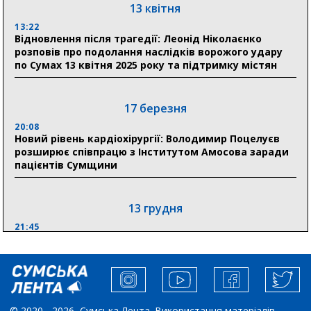
13 квітня
13:22
28 липня
Відновлення після трагедії: Леонід Ніколаєнко
розповів про подолання наслідків ворожого удару
19:07
по Сумах 13 квітня 2025 року та підтримку містян
Соціальні виплати без затримок: Пенсійний фонд
Сумщини профінансував 2,5 млрд грн у липні
17 березня
18:49
У Сумах завершили першочергові роботи після
20:08
атак: Ніколаєнко підбив підсумки ліквідації
Новий рівень кардіохірургії: Володимир Поцелуєв
наслідків
розширює співпрацю з Інститутом Амосова заради
пацієнтів Сумщини
13 грудня
21:45
“Внесення змін до процедури публічних закупівель має
збільшити завантаження стратегічних українських
виробників”, – нардеп Максим Гузенко
04 листопада
© 2020 - 2026, Сумська Лента. Використання матеріалів