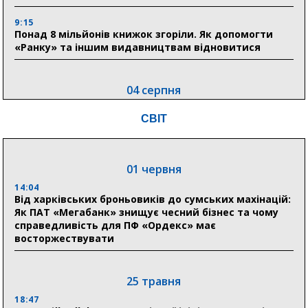
9:15
Понад 8 мільйонів книжок згоріли. Як допомогти
«Ранку» та іншим видавництвам відновитися
04 серпня
20:41
СВІТ
Пенсійний фонд Сумщини спрямував 0,2 млрд грн
на пенсії, страхові виплати та підтримку
прифронтових громад
01 червня
14:04
03 серпня
Від харківських броньовиків до сумських махінацій:
18:54
Як ПАТ «Мегабанк» знищує чесний бізнес та чому
Романько розширює програму відпочинку дітей із
справедливість для ПФ «Ордекс» має
прифронтової Сумщини: перша група оздоровилася
восторжествувати
в Австрії
18:30
25 травня
Ніколаєнко: у Сумах погодили 115 компенсацій на
відновлення житла майже на 6,6 млн грн
18:47