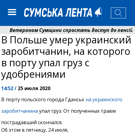
Ветеранам Сумщини спростять доступ до пенсій і в
В Польше умер украинский
Романько розширює програму відпочинку дітей із при
заробитчанин, на которого
в порту упал груз с
удобрениями
14:52 /
25 июля 2020
В порту польского города Гданськ
на украинского
заробитчанина
упал груз. От полученных травм
пострадавший скончался.
Об этом в пятницу, 24 июля,