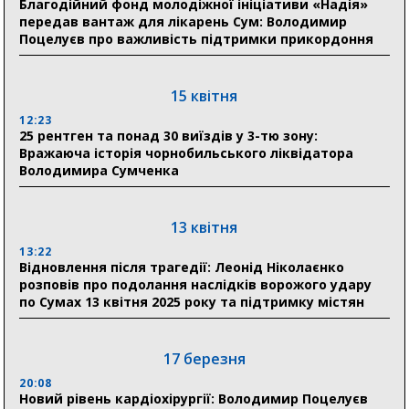
Благодійний фонд молодіжної ініціативи «Надія»
передав вантаж для лікарень Сум: Володимир
Поцелуєв про важливість підтримки прикордоння
31 липня
21:01
До 19 400 гривень на паливо: Пенсійний фонд
15 квітня
Сумщини пояснив, як отримати допомогу на зиму
12:23
25 рентген та понад 30 виїздів у 3-тю зону:
17:52
Вражаюча історія чорнобильського ліквідатора
«Укрексімбанк» припиняє виплату пенсій: у
Володимира Сумченка
Пенсійному фонді Сумщини пояснили, що робити
людям
13 квітня
11:00
Артем Кобзар вручив родинам 20 полеглих Героїв
13:22
відзнаки «Почесного громадянина міста Суми»
Відновлення після трагедії: Леонід Ніколаєнко
розповів про подолання наслідків ворожого удару
по Сумах 13 квітня 2025 року та підтримку містян
30 липня
19:38
Сумська клінічна лікарня Святого Пантелеймона
17 березня
здобула головну відзнаку в медичній сфері України
20:08
Новий рівень кардіохірургії: Володимир Поцелуєв