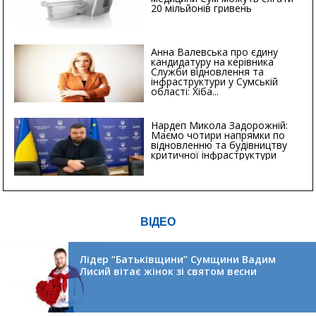
20 мільйонів гривень
Анна Валевська про єдину
кандидатуру на керівника
Служби відновлення та
інфраструктури у Сумській
області: Хіба...
Нардеп Микола Задорожній:
Маємо чотири напрямки по
відновленню та будівництву
критичної інфраструктури
ВІДЕО
Лідер “Батьківщини” Сумщини Вадим
Лисий вітає жінок зі святом весни