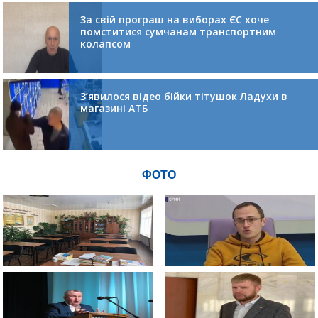
За свій програш на виборах ЄС хоче
помститися сумчанам транспортним
колапсом
З’явилося відео бійки тітушок Ладухи в
магазині АТБ
ФОТО