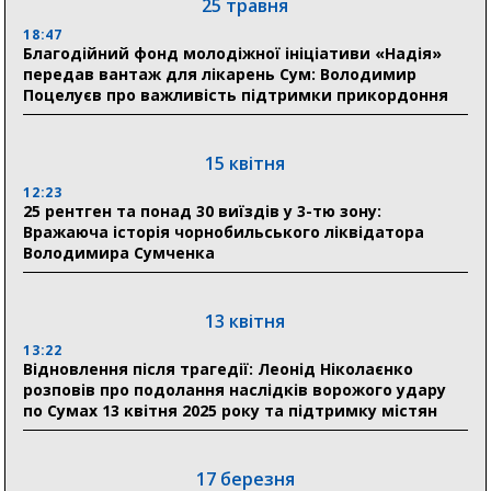
25 травня
прифронтової Сумщини: перша група оздоровилася
в Австрії
18:47
Благодійний фонд молодіжної ініціативи «Надія»
передав вантаж для лікарень Сум: Володимир
18:30
Поцелуєв про важливість підтримки прикордоння
Ніколаєнко: у Сумах погодили 115 компенсацій на
відновлення житла майже на 6,6 млн грн
15 квітня
31 липня
12:23
25 рентген та понад 30 виїздів у 3-тю зону:
21:01
Вражаюча історія чорнобильського ліквідатора
До 19 400 гривень на паливо: Пенсійний фонд
Володимира Сумченка
Сумщини пояснив, як отримати допомогу на зиму
17:52
«Укрексімбанк» припиняє виплату пенсій: у
13 квітня
Пенсійному фонді Сумщини пояснили, що робити
13:22
людям
Відновлення після трагедії: Леонід Ніколаєнко
розповів про подолання наслідків ворожого удару
11:00
по Сумах 13 квітня 2025 року та підтримку містян
Артем Кобзар вручив родинам 20 полеглих Героїв
відзнаки «Почесного громадянина міста Суми»
17 березня