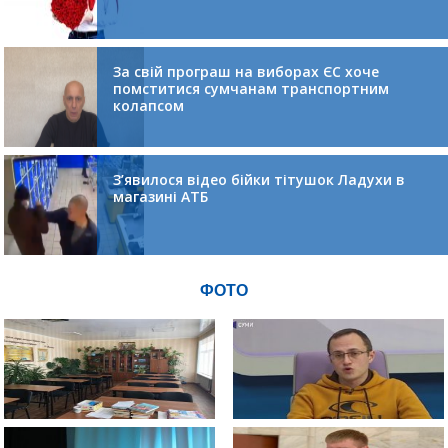
За свій програш на виборах ЄС хоче
помститися сумчанам транспортним
колапсом
З’явилося відео бійки тітушок Ладухи в
магазині АТБ
ФОТО