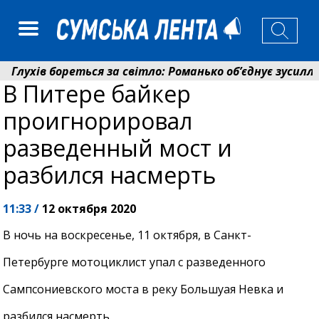
лухів бореться за світло: Романько об’єднує зусилля 
В Питере байкер
енсійний фонд Сумщини спрямував 0,2 млрд грн на пе
проигнорировал
разведенный мост и
разбился насмерть
11:33 /
12 октября 2020
В ночь на воскресенье, 11 октября, в Санкт-
Петербурге мотоциклист упал с разведенного
Сампсониевского моста в реку Большуая Невка и
разбился насмерть.