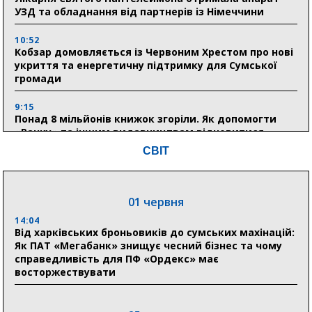
УЗД та обладнання від партнерів із Німеччини
10:52
Кобзар домовляється із Червоним Хрестом про нові
укриття та енергетичну підтримку для Сумської
громади
9:15
Понад 8 мільйонів книжок згоріли. Як допомогти
«Ранку» та іншим видавництвам відновитися
СВІТ
04 серпня
20:41
01 червня
Пенсійний фонд Сумщини спрямував 0,2 млрд грн
на пенсії, страхові виплати та підтримку
14:04
прифронтових громад
Від харківських броньовиків до сумських махінацій:
Як ПАТ «Мегабанк» знищує чесний бізнес та чому
справедливість для ПФ «Ордекс» має
восторжествувати
03 серпня
18:54
Романько розширює програму відпочинку дітей із