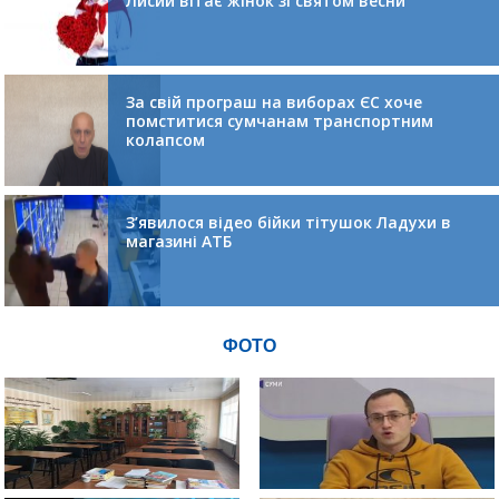
Лисий вітає жінок зі святом весни
За свій програш на виборах ЄС хоче
помститися сумчанам транспортним
колапсом
З’явилося відео бійки тітушок Ладухи в
магазині АТБ
ФОТО