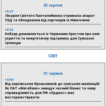
05 серпня
19:27
Лікарня Святого Пантелеймона отримала апарат
УЗД та обладнання від партнерів із Німеччини
10:52
Кобзар домовляється із Червоним Хрестом про нові
укриття та енергетичну підтримку для Сумської
громади
9:15
СВІТ
Понад 8 мільйонів книжок згоріли. Як допомогти
«Ранку» та іншим видавництвам відновитися
01 червня
04 серпня
14:04
20:41
Від харківських броньовиків до сумських махінацій:
Пенсійний фонд Сумщини спрямував 0,2 млрд грн
Як ПАТ «Мегабанк» знищує чесний бізнес та чому
на пенсії, страхові виплати та підтримку
справедливість для ПФ «Ордекс» має
прифронтових громад
восторжествувати