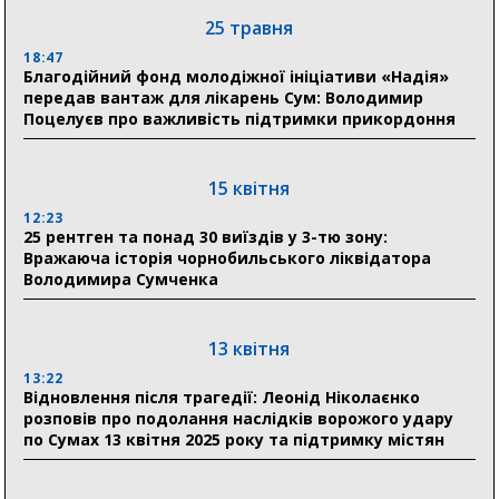
03 серпня
25 травня
18:54
18:47
Романько розширює програму відпочинку дітей із
Благодійний фонд молодіжної ініціативи «Надія»
прифронтової Сумщини: перша група оздоровилася
передав вантаж для лікарень Сум: Володимир
в Австрії
Поцелуєв про важливість підтримки прикордоння
18:30
Ніколаєнко: у Сумах погодили 115 компенсацій на
15 квітня
відновлення житла майже на 6,6 млн грн
12:23
25 рентген та понад 30 виїздів у 3-тю зону:
Вражаюча історія чорнобильського ліквідатора
31 липня
Володимира Сумченка
21:01
До 19 400 гривень на паливо: Пенсійний фонд
Сумщини пояснив, як отримати допомогу на зиму
13 квітня
13:22
17:52
Відновлення після трагедії: Леонід Ніколаєнко
«Укрексімбанк» припиняє виплату пенсій: у
розповів про подолання наслідків ворожого удару
Пенсійному фонді Сумщини пояснили, що робити
по Сумах 13 квітня 2025 року та підтримку містян
людям
11:00