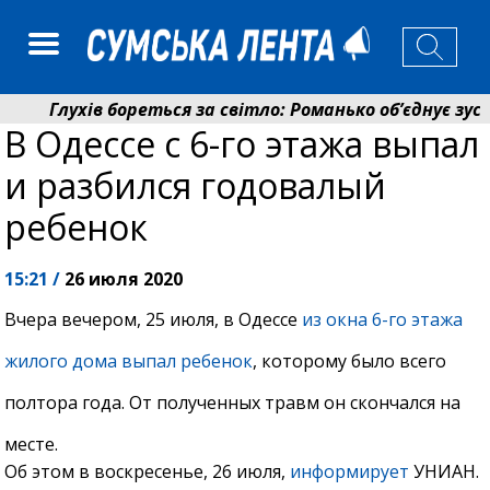
Глухів бореться за світло: Романько об’єднує зусил
В Одессе с 6-го этажа выпал
Пенсійний фонд Сумщини спрямував 0,2 млрд грн на
и разбился годовалый
ребенок
15:21 /
26 июля 2020
Вчера вечером, 25 июля, в Одессе
из окна 6-го этажа
жилого дома выпал ребенок
, которому было всего
полтора года. От полученных травм он скончался на
месте.
Об этом в воскресенье, 26 июля,
информирует
УНИАН.