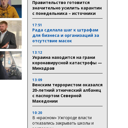
Правительство готовится
значительно усилить карантин
с понедельника – источники
17:51
Рада сделала шаг к штрафам
для бизнеса и организаций за
отсутствие масок
13:12
Украина находится на грани
коронавирусной катастрофы —
Минздрав
13:09
Венским террористом оказался
20-летний этнический албанец
с паспортом Северной
Македонии
10:20
В «красном» Ужгороде власти
отказались закрывать школы и