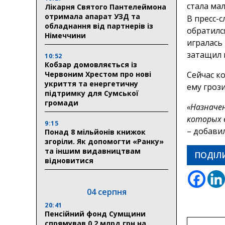
стала ма
Лікарня Святого Пантелеймона
отримала апарат УЗД та
В пресс-
обладнання від партнерів із
обратился
Німеччини
игралась
затащил 
10:52
Кобзар домовляється із
Червоним Хрестом про нові
Сейчас к
укриття та енергетичну
ему грози
підтримку для Сумської
громади
«Назначе
которых 
9:15
– добави
Понад 8 мільйонів книжок
згоріли. Як допомогти «Ранку»
та іншим видавництвам
ПОДІЛ
відновитися
04 серпня
20:41
Пенсійний фонд Сумщини
спрямував 0,2 млрд грн на