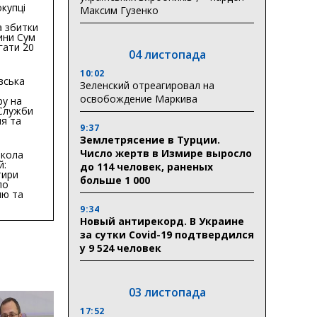
купці
Максим Гузенко
 збитки
ини Сум
гати 20
04 листопада
гривень
10:02
вська
Зеленский отреагировал на
освобождение Маркива
ру на
 Служби
я та
9:37
тури у
Землетрясение в Турции.
бласті:
Число жертв в Измире выросло
кола
й:
до 114 человек, раненых
тири
больше 1 000
по
ню та
ву
9:34
Новый антирекорд. В Украине
ктури
за сутки Covid-19 подтвердился
у 9 524 человек
03 листопада
17:52