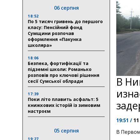
06 серпня
18:52
По 5 тисяч гривень до першого
класу: Пенсійний фонд
Сумщини розпочав
оформлення «Пакунка
школяра»
18:06
Безпека, фортифікації та
підземні школи: Романько
розповів про ключові рішення
В Ни
сесії Сумської облради
изна
17:39
Поки літо плавить асфальт: 5
заде
книжкових історій із зимовим
настроєм
19:51 /
11
05 серпня
В Первом
19:27