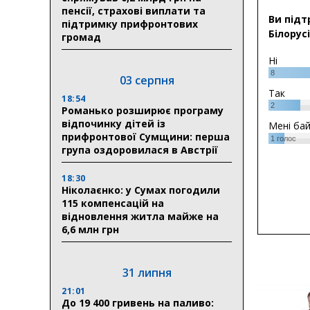
пенсії, страхові виплати та
Ви підт
підтримку прифронтових
Білорусі
громад
Ні
8
03 серпня
Так
18:54
2
Романько розширює програму
відпочинку дітей із
Мені ба
прифронтової Сумщини: перша
1
голос
група оздоровилася в Австрії
18:30
Ніколаєнко: у Сумах погодили
115 компенсацій на
відновлення житла майже на
6,6 млн грн
31 липня
21:01
До 19 400 гривень на паливо: