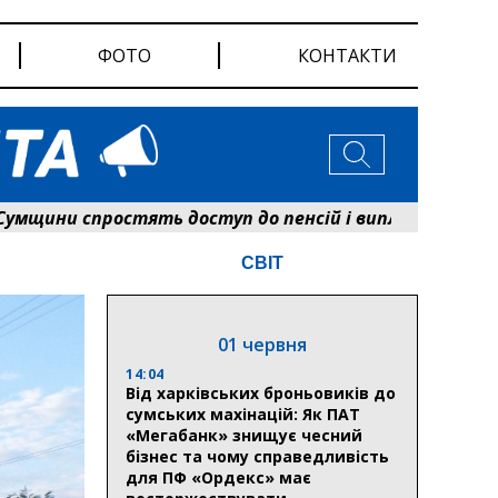
ФОТО
КОНТАКТИ
и спростять доступ до пенсій і виплат: Пенсійний
СВІТ
01 червня
14:04
Від харківських броньовиків до
сумських махінацій: Як ПАТ
«Мегабанк» знищує чесний
бізнес та чому справедливість
для ПФ «Ордекс» має