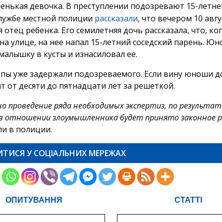
ленькая девочка. В преступлении подозревают 15-летне
службе местной полиции
рассказали
, что вечером 10 авг
 отец ребенка. Его семилетняя дочь рассказала, что, ко
 на улице, на нее напал 15-летний соседский парень. Ю
малышку в кусты и изнасиловал ее.
опы уже задержали подозреваемого. Если вину юноши д
т от десяти до пятнадцати лет за решеткой.
но проведение ряда необходимых экспертиз, по результа
в отношении злоумышленника будет принято законное 
ли в полиции.
ИТИСЯ У СОЦІАЛЬНИХ МЕРЕЖАХ
ОПИТУВАННЯ
СТАТТІ