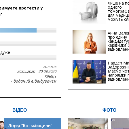
Лише на по
одного
римуєте протести у
томографа
?
для медиц
можуть ся
мільйонів 
Анна Вале
про єдину
кандидату
керівника
відновленн
йдуже
інфраструк
Сумській о
Хіба...
Нардеп Ми
голосів
Задорожні
Маємо чо
20.05.2020
-
30.09.2020
напрямки 
Кінець
відновлен
- доданий відвідувачем
будівницт
критичної
інфрастру
ВІДЕО
ФОТО
Лідер “Батьківщини”