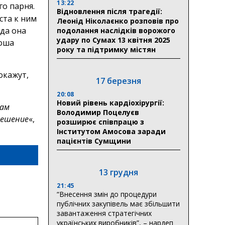
13:22
го парня.
Відновлення після трагедії:
уста к ним
Леонід Ніколаєнко розповів про
гда она
подолання наслідків ворожого
удару по Сумах 13 квітня 2025
ноша
року та підтримку містян
окажут,
17 березня
20:08
Новий рівень кардіохірургії:
там
Володимир Поцелуєв
решение
«,
розширює співпрацю з
Інститутом Амосова заради
пацієнтів Сумщини
13 грудня
21:45
“Внесення змін до процедури
публічних закупівель має збільшити
завантаження стратегічних
українських виробників”, – нардеп