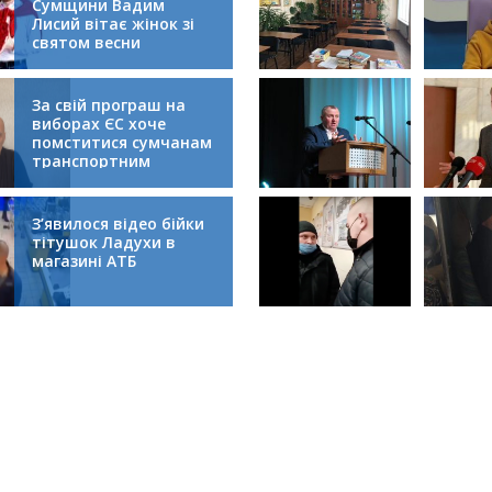
Сумщини Вадим
Лисий вітає жінок зі
святом весни
За свій програш на
виборах ЄС хоче
помститися сумчанам
транспортним
колапсом
З’явилося відео бійки
тітушок Ладухи в
магазині АТБ