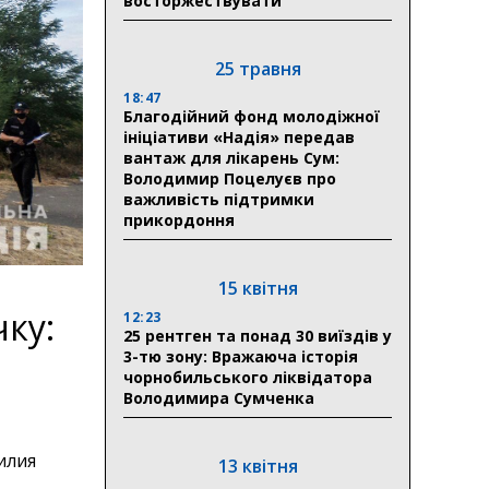
восторжествувати
25 травня
18:47
Благодійний фонд молодіжної
ініціативи «Надія» передав
вантаж для лікарень Сум:
Володимир Поцелуєв про
важливість підтримки
прикордоння
15 квітня
ку:
12:23
25 рентген та понад 30 виїздів у
3-тю зону: Вражаюча історія
чорнобильського ліквідатора
Володимира Сумченка
илия
13 квітня