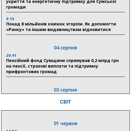
укриття та енергетичну підтримку для Сумської
громади
9:15
Понад 8 мільйонів книжок згоріли. Як допомогти
«Ранку» та іншим видавництвам відновитися
04 серпня
20:41
Пенсійний фонд Сумщини спрямував 0,2 млрд грн
на пенсії, страхові виплати та підтримку
прифронтових громад
03 серпня
18:54
СВІТ
Романько розширює програму відпочинку дітей із
прифронтової Сумщини: перша група оздоровилася
в Австрії
01 червня
18:30
Ніколаєнко: у Сумах погодили 115 компенсацій на