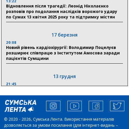
13:22
Відновлення після трагедії: Леонід Ніколаєнко
18:33
розповів про подолання наслідків ворожого удару
Олексій Романько долучився до обговорення Плану
по Сумах 13 квітня 2025 року та підтримку містян
стійкості Сумщини з Прем’єр-міністром
18:11
17 березня
Місто посилює міжнародну співпрацю: Суми
отримали 12 потужних станцій для Пунктів обігріву
20:08
Новий рівень кардіохірургії: Володимир Поцелуєв
розширює співпрацю з Інститутом Амосова заради
пацієнтів Сумщини
13 грудня
21:45
“Внесення змін до процедури публічних закупівель має
збільшити завантаження стратегічних українських
виробників”, – нардеп Максим Гузенко
04 листопада
© 2020 - 2026, Сумська Лента. Використання матеріалів
дозволяється за умови посилання (для інтернет-видань –
10:02