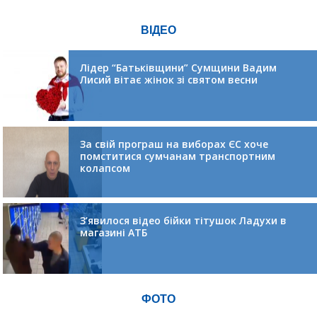
ВІДЕО
Лідер “Батьківщини” Сумщини Вадим
Лисий вітає жінок зі святом весни
За свій програш на виборах ЄС хоче
помститися сумчанам транспортним
колапсом
З’явилося відео бійки тітушок Ладухи в
магазині АТБ
ФОТО