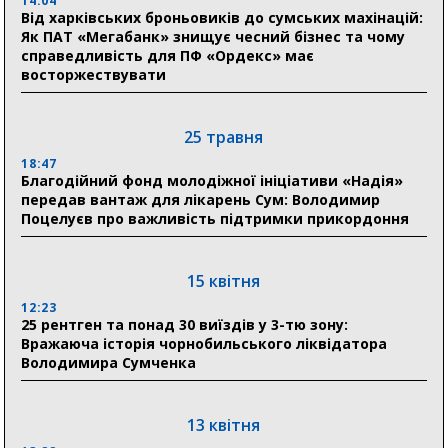
14:04
відновлення житла майже на 6,6 млн грн
Від харківських броньовиків до сумських махінацій:
Як ПАТ «Мегабанк» знищує чесний бізнес та чому
справедливість для ПФ «Ордекс» має
восторжествувати
31 липня
21:01
До 19 400 гривень на паливо: Пенсійний фонд
25 травня
Сумщини пояснив, як отримати допомогу на зиму
18:47
Благодійний фонд молодіжної ініціативи «Надія»
17:52
передав вантаж для лікарень Сум: Володимир
«Укрексімбанк» припиняє виплату пенсій: у
Поцелуєв про важливість підтримки прикордоння
Пенсійному фонді Сумщини пояснили, що робити
людям
15 квітня
11:00
Артем Кобзар вручив родинам 20 полеглих Героїв
12:23
відзнаки «Почесного громадянина міста Суми»
25 рентген та понад 30 виїздів у 3-тю зону:
Вражаюча історія чорнобильського ліквідатора
Володимира Сумченка
30 липня
19:38
Сумська клінічна лікарня Святого Пантелеймона
13 квітня
здобула головну відзнаку в медичній сфері України