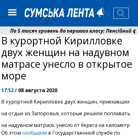
По 5 тисяч гривень до першого класу: Пенсійний фо
В курортной Кирилловке
Ніколаєнко: у Сумах погодили 115 компенсацій на ві
двух женщин на надувном
матрасе унесло в открытое
море
17:52 /
08 августа 2020
В курортной Кирилловке двух женщин, приехавших
на отдых из Запорожья, которые решили поплавать
на надувном матрасе, унесло от берега на километр.
Об этом
сообщили
в Государственной службе по