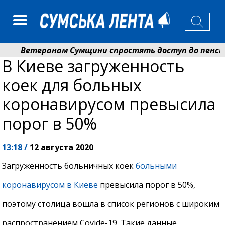
Ветеранам Сумщини спростять доступ до пенсій і 
В Киеве загруженность
Романько розширює програму відпочинку дітей із пр
коек для больных
коронавирусом превысила
порог в 50%
13:18 /
12 августа 2020
Загруженность больничных коек
больными
коронавирусом в Киеве
превысила порог в 50%,
поэтому столица вошла в список регионов с широким
распространением Cоvide-19. Такие данные