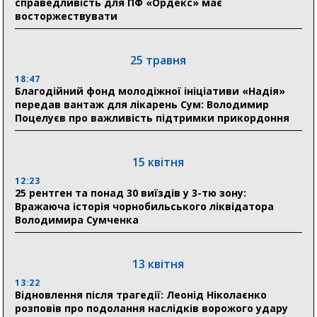
справедливість для ПФ «Ордекс» має
прифронтової Сумщини: перша група оздоровилася
восторжествувати
в Австрії
18:30
25 травня
Ніколаєнко: у Сумах погодили 115 компенсацій на
відновлення житла майже на 6,6 млн грн
18:47
Благодійний фонд молодіжної ініціативи «Надія»
передав вантаж для лікарень Сум: Володимир
Поцелуєв про важливість підтримки прикордоння
31 липня
21:01
До 19 400 гривень на паливо: Пенсійний фонд
15 квітня
Сумщини пояснив, як отримати допомогу на зиму
12:23
25 рентген та понад 30 виїздів у 3-тю зону:
17:52
Вражаюча історія чорнобильського ліквідатора
«Укрексімбанк» припиняє виплату пенсій: у
Володимира Сумченка
Пенсійному фонді Сумщини пояснили, що робити
людям
13 квітня
11:00
Артем Кобзар вручив родинам 20 полеглих Героїв
13:22
відзнаки «Почесного громадянина міста Суми»
Відновлення після трагедії: Леонід Ніколаєнко
розповів про подолання наслідків ворожого удару