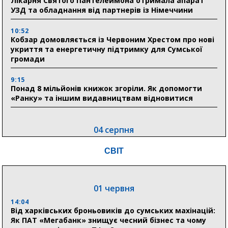
Лікарня Святого Пантелеймона отримала апарат
УЗД та обладнання від партнерів із Німеччини
10:52
Кобзар домовляється із Червоним Хрестом про нові
укриття та енергетичну підтримку для Сумської
громади
9:15
Понад 8 мільйонів книжок згоріли. Як допомогти
«Ранку» та іншим видавництвам відновитися
04 серпня
20:41
СВІТ
Пенсійний фонд Сумщини спрямував 0,2 млрд грн
на пенсії, страхові виплати та підтримку
прифронтових громад
01 червня
14:04
03 серпня
Від харківських броньовиків до сумських махінацій:
18:54
Як ПАТ «Мегабанк» знищує чесний бізнес та чому
Романько розширює програму відпочинку дітей із