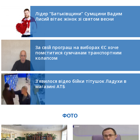
Лідер “Батьківщини” Сумщини Вадим
Лисий вітає жінок зі святом весни
За свій програш на виборах ЄС хоче
помститися сумчанам транспортним
колапсом
З’явилося відео бійки тітушок Ладухи в
магазині АТБ
ФОТО