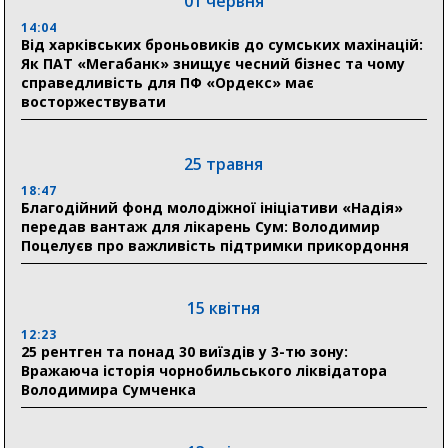
01 червня
Пенсійний фонд Сумщини спрямував 0,2 млрд грн
на пенсії, страхові виплати та підтримку
14:04
прифронтових громад
Від харківських броньовиків до сумських махінацій:
Як ПАТ «Мегабанк» знищує чесний бізнес та чому
справедливість для ПФ «Ордекс» має
восторжествувати
03 серпня
18:54
Романько розширює програму відпочинку дітей із
25 травня
прифронтової Сумщини: перша група оздоровилася
в Австрії
18:47
Благодійний фонд молодіжної ініціативи «Надія»
передав вантаж для лікарень Сум: Володимир
18:30
Поцелуєв про важливість підтримки прикордоння
Ніколаєнко: у Сумах погодили 115 компенсацій на
відновлення житла майже на 6,6 млн грн
15 квітня
31 липня
12:23
25 рентген та понад 30 виїздів у 3-тю зону:
21:01
Вражаюча історія чорнобильського ліквідатора
До 19 400 гривень на паливо: Пенсійний фонд
Володимира Сумченка
Сумщини пояснив, як отримати допомогу на зиму
17:52