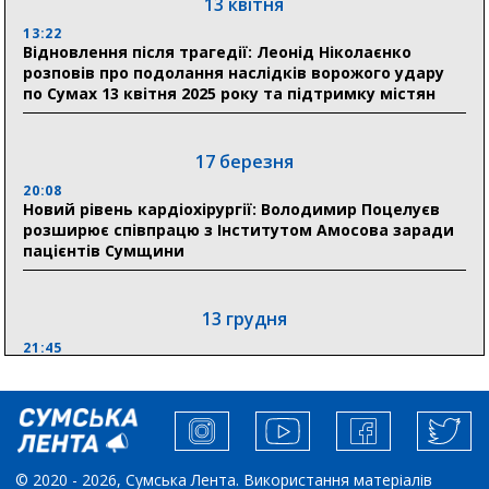
«Укрексімбанк» припиняє виплату пенсій: у
13 квітня
Пенсійному фонді Сумщини пояснили, що робити
13:22
людям
Відновлення після трагедії: Леонід Ніколаєнко
розповів про подолання наслідків ворожого удару
11:00
по Сумах 13 квітня 2025 року та підтримку містян
Артем Кобзар вручив родинам 20 полеглих Героїв
відзнаки «Почесного громадянина міста Суми»
17 березня
20:08
30 липня
Новий рівень кардіохірургії: Володимир Поцелуєв
19:38
розширює співпрацю з Інститутом Амосова заради
Сумська клінічна лікарня Святого Пантелеймона
пацієнтів Сумщини
здобула головну відзнаку в медичній сфері України
13 грудня
21:45
“Внесення змін до процедури публічних закупівель має
збільшити завантаження стратегічних українських
виробників”, – нардеп Максим Гузенко
04 листопада
© 2020 - 2026, Сумська Лента. Використання матеріалів