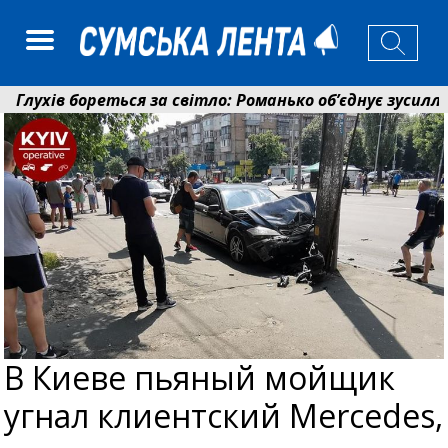
ухів бореться за світло: Романько об’єднує зусилля г
нсійний фонд Сумщини спрямував 0,2 млрд грн на пен
В Киеве пьяный мойщик
угнал клиентский Mercedes,