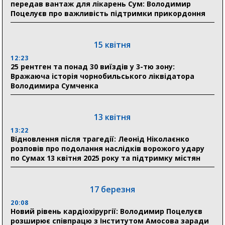
передав вантаж для лікарень Сум: Володимир
04 серпня
Поцелуєв про важливість підтримки прикордоння
20:41
Пенсійний фонд Сумщини спрямував 0,2 млрд грн
на пенсії, страхові виплати та підтримку
15 квітня
прифронтових громад
12:23
25 рентген та понад 30 виїздів у 3-тю зону:
Вражаюча історія чорнобильського ліквідатора
03 серпня
Володимира Сумченка
18:54
Романько розширює програму відпочинку дітей із
прифронтової Сумщини: перша група оздоровилася
13 квітня
в Австрії
13:22
Відновлення після трагедії: Леонід Ніколаєнко
18:30
розповів про подолання наслідків ворожого удару
Ніколаєнко: у Сумах погодили 115 компенсацій на
по Сумах 13 квітня 2025 року та підтримку містян
відновлення житла майже на 6,6 млн грн
17 березня
31 липня
20:08
21:01
Новий рівень кардіохірургії: Володимир Поцелуєв
До 19 400 гривень на паливо: Пенсійний фонд
розширює співпрацю з Інститутом Амосова заради