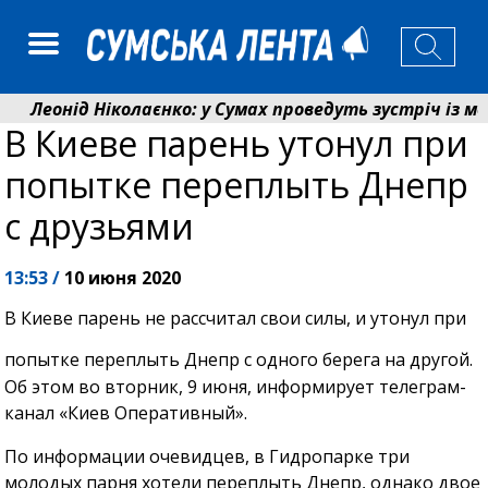
Леонід Ніколаєнко: у Сумах проведуть зустріч із мешк
В Киеве парень утонул при
Лікарня Святого Пантелеймона отримала апарат УЗД 
попытке переплыть Днепр
с друзьями
13:53 /
10 июня 2020
В Киеве парень не рассчитал свои силы, и утонул при
попытке переплыть Днепр с одного берега на другой.
Об этом во вторник, 9 июня, информирует телеграм-
канал «Киев Оперативный».
По информации очевидцев, в Гидропарке три
молодых парня хотели переплыть Днепр, однако двое