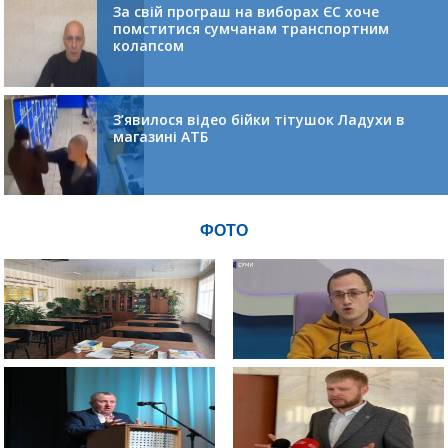
За свій програш на виборах ЄС хоче
помститися сумчанам транспортним
колапсом
З’явилося відео бійки тітушок Ладухи в
магазині АТБ
ФОТО