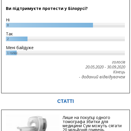
Ви підтримуєте протести у Білорусі?
Ні
8
Так
2
Мені байдуже
1
голос
голосів
20.05.2020
-
30.09.2020
Кінець
- доданий відвідувачем
СТАТТІ
Лише на покупці одного
томографа збитки для
медицини Сум можуть сягати
20 мільйонів гривень