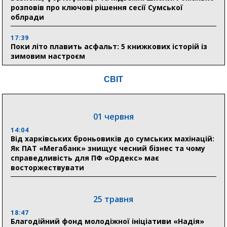
розповів про ключові рішення сесії Сумської
облради
17:39
Поки літо плавить асфальт: 5 книжкових історій із
зимовим настроєм
СВІТ
05 серпня
19:27
Лікарня Святого Пантелеймона отримала апарат
01 червня
УЗД та обладнання від партнерів із Німеччини
14:04
Від харківських броньовиків до сумських махінацій:
10:52
Як ПАТ «Мегабанк» знищує чесний бізнес та чому
Кобзар домовляється із Червоним Хрестом про нові
справедливість для ПФ «Ордекс» має
укриття та енергетичну підтримку для Сумської
восторжествувати
громади
9:15
Понад 8 мільйонів книжок згоріли. Як допомогти
25 травня
«Ранку» та іншим видавництвам відновитися
18:47
Благодійний фонд молодіжної ініціативи «Надія»