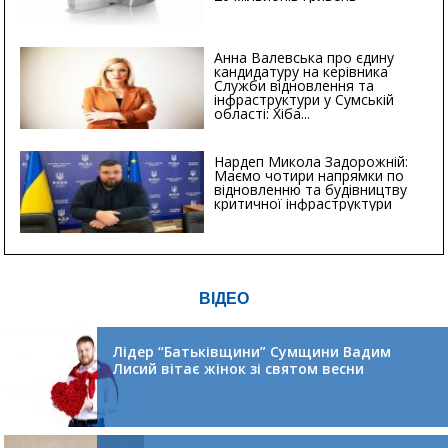
Анна Валевська про єдину
кандидатуру на керівника
Служби відновлення та
інфраструктури у Сумській
області: Хіба...
Нардеп Микола Задорожній:
Маємо чотири напрямки по
відновленню та будівництву
критичної інфраструктури
ВІДЕО
Лідер “Батьківщини” Сумщини Вадим
Лисий вітає жінок зі святом весни