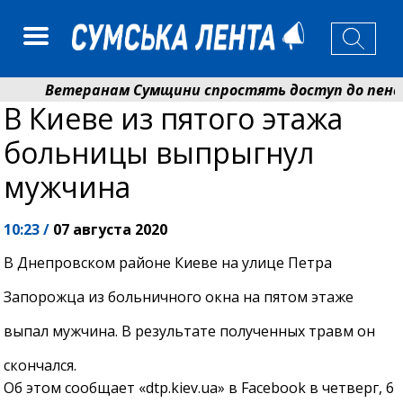
Ветеранам Сумщини спростять доступ до пенсій і
В Киеве из пятого этажа
Романько розширює програму відпочинку дітей із 
больницы выпрыгнул
мужчина
10:23 /
07 августа 2020
В Днепровском районе Киеве на улице Петра
Запорожца из больничного окна на пятом этаже
выпал мужчина. В результате полученных травм он
скончался.
Об этом сообщает «dtp.kiev.ua» в Facebook в четверг, 6