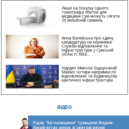
Лише на покупці одного
томографа збитки для
медицини Сум можуть сягати
20 мільйонів гривень
Анна Валевська про єдину
кандидатуру на керівника
Служби відновлення та
інфраструктури у Сумській
області: Хіба...
Нардеп Микола Задорожній:
Маємо чотири напрямки по
відновленню та будівництву
критичної інфраструктури
ВІДЕО
Лідер “Батьківщини” Сумщини Вадим
Лисий вітає жінок зі святом весни