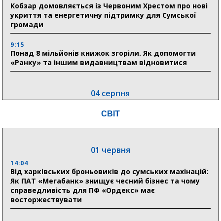
Кобзар домовляється із Червоним Хрестом про нові
укриття та енергетичну підтримку для Сумської
громади
9:15
Понад 8 мільйонів книжок згоріли. Як допомогти
«Ранку» та іншим видавництвам відновитися
04 серпня
20:41
СВІТ
Пенсійний фонд Сумщини спрямував 0,2 млрд грн
на пенсії, страхові виплати та підтримку
прифронтових громад
01 червня
14:04
03 серпня
Від харківських броньовиків до сумських махінацій:
18:54
Як ПАТ «Мегабанк» знищує чесний бізнес та чому
Романько розширює програму відпочинку дітей із
справедливість для ПФ «Ордекс» має
прифронтової Сумщини: перша група оздоровилася
восторжествувати
в Австрії