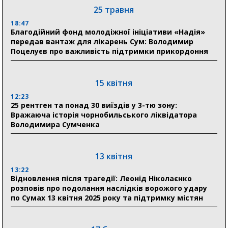
18:30
25 травня
Ніколаєнко: у Сумах погодили 115 компенсацій на
відновлення житла майже на 6,6 млн грн
18:47
Благодійний фонд молодіжної ініціативи «Надія»
передав вантаж для лікарень Сум: Володимир
Поцелуєв про важливість підтримки прикордоння
31 липня
21:01
До 19 400 гривень на паливо: Пенсійний фонд
15 квітня
Сумщини пояснив, як отримати допомогу на зиму
12:23
25 рентген та понад 30 виїздів у 3-тю зону:
17:52
Вражаюча історія чорнобильського ліквідатора
«Укрексімбанк» припиняє виплату пенсій: у
Володимира Сумченка
Пенсійному фонді Сумщини пояснили, що робити
людям
13 квітня
11:00
Артем Кобзар вручив родинам 20 полеглих Героїв
13:22
відзнаки «Почесного громадянина міста Суми»
Відновлення після трагедії: Леонід Ніколаєнко
розповів про подолання наслідків ворожого удару
по Сумах 13 квітня 2025 року та підтримку містян
30 липня
19:38
Сумська клінічна лікарня Святого Пантелеймона