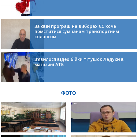
За свій програш на виборах ЄС хоче
помститися сумчанам транспортним
колапсом
З’явилося відео бійки тітушок Ладухи в
магазині АТБ
ФОТО