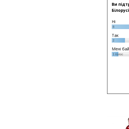
Ви підт
Білорусі
Ні
8
Так
2
Мені ба
1
голос