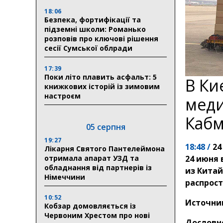
18:06
Безпека, фортифікації та
підземні школи: Романько
розповів про ключові рішення
сесії Сумської облради
17:39
Поки літо плавить асфальт: 5
В Ки
книжкових історій із зимовим
настроєм
меди
Каб
05 серпня
19:27
18:48 /
24
Лікарня Святого Пантелеймона
отримала апарат УЗД та
24 июня
обладнання від партнерів із
из Кита
Німеччини
распрост
10:52
Источни
Кобзар домовляється із
Червоним Хрестом про нові
Дословн