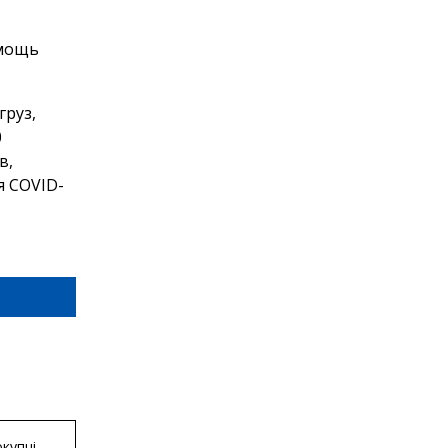
омощь
груз,
0
в,
я COVID-
купці