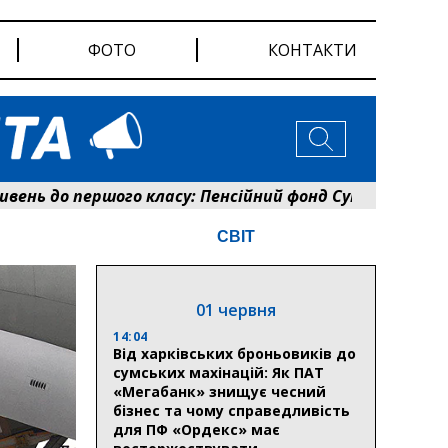
ФОТО
КОНТАКТИ
першого класу: Пенсійний фонд Сумщини розпочав офо
СВІТ
01 червня
14:04
Від харківських броньовиків до
сумських махінацій: Як ПАТ
«Мегабанк» знищує чесний
бізнес та чому справедливість
для ПФ «Ордекс» має