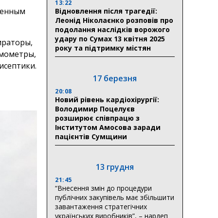
13:22
ленным
Відновлення після трагедії:
Леонід Ніколаєнко розповів про
подолання наслідків ворожого
удару по Сумах 13 квітня 2025
ираторы,
року та підтримку містян
рмометры,
исептики.
17 березня
20:08
Новий рівень кардіохірургії:
Володимир Поцелуєв
розширює співпрацю з
Інститутом Амосова заради
пацієнтів Сумщини
13 грудня
21:45
“Внесення змін до процедури
публічних закупівель має збільшити
завантаження стратегічних
українських виробників”, – нардеп