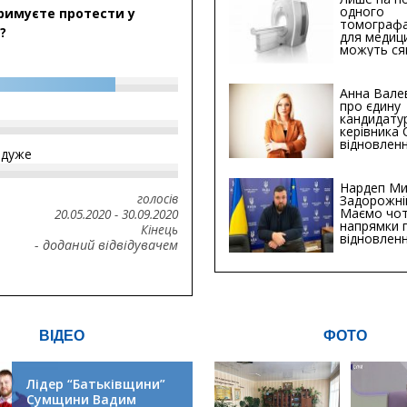
одного
римуєте протести у
томографа
?
для медиц
можуть ся
мільйонів 
Анна Вале
про єдину
кандидату
керівника
відновленн
йдуже
інфраструк
Сумській о
Хіба...
Нардеп Ми
голосів
Задорожні
Маємо чо
20.05.2020
-
30.09.2020
напрямки 
Кінець
відновлен
- доданий відвідувачем
будівницт
критичної
інфрастру
ВІДЕО
ФОТО
Лідер “Батьківщини”
Сумщини Вадим