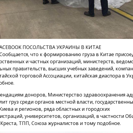
FACEBOOK ПОСОЛЬСТВА УКРАИНЫ В КИТАЕ
Сообщается, что к формированию груза в Китае присо
арственных и частных организаций, министерств, ведомс
ьных правительств, высших учебных заведений, компан
тайской торговой Ассоциации, китайская диаспора в Ук
обное.
ендациям доноров, Министерство здравоохранения ад
лит груз среди органов местной власти, государственны
Киева и регионов, ряда областных и городских
истраций, университетов, организаций, в частности О
 Креста, ТПП, Союза журналистов и тому подобное.