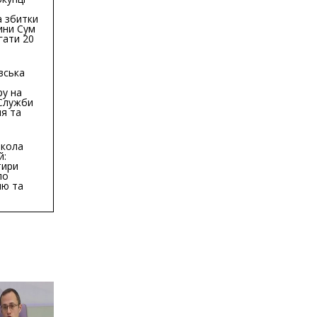
 збитки
ини Сум
гати 20
гривень
вська
ру на
 Служби
я та
тури у
бласті:
кола
й:
тири
по
ню та
ву
ктури