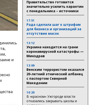
Правительство готовится
значительно усилить карантин
с понедельника – источники
17:51
Рада сделала шаг к штрафам
для бизнеса и организаций за
отсутствие масок
единились
13:12
Украина находится на грани
тв,
коронавирусной катастрофы —
ии,
Минздрав
раине и
13:09
Венским террористом оказался
20-летний этнический албанец
ресно
с паспортом Северной
х
Македонии
бщества
10:20
В «красном» Ужгороде власти
отказались закрывать школы и