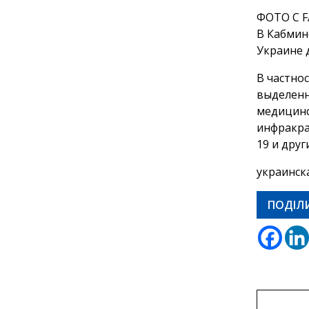
ФОТО С 
В Кабмин
Украине 
В частнос
выделенн
медицинс
инфракра
19 и дру
украинск
ПОДІЛ