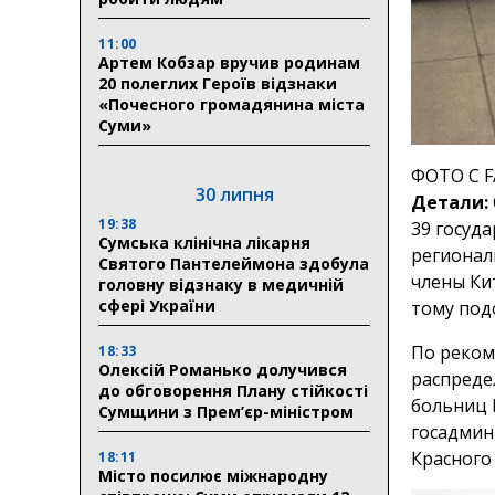
11:00
Артем Кобзар вручив родинам
20 полеглих Героїв відзнаки
«Почесного громадянина міста
Суми»
ФОТО С 
30 липня
Детали:
19:38
39 госуд
Сумська клінічна лікарня
регионал
Святого Пантелеймона здобула
члены Ки
головну відзнаку в медичній
сфері України
тому под
По реком
18:33
Олексій Романько долучився
распреде
до обговорення Плану стійкості
больниц 
Сумщини з Прем’єр-міністром
госадмин
Красного
18:11
Місто посилює міжнародну