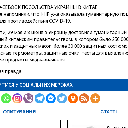
FACEBOOK ПОСОЛЬСТВА УКРАИНЫ В КИТАЕ
е напомнили, что КНР уже оказывала гуманитарную п
для противодействия COVID-19.
ти, 29 мая и 8 июня в Украину доставили гуманитарный 
ый китайским правительством, в котором было 250 00
ких и защитных масок, более 30 000 защитных костюмо
сные термометры, защитные очки, тесты для выявлени
гие предметы медназначения.
ая правда
ИТИСЯ У СОЦІАЛЬНИХ МЕРЕЖАХ
ОПИТУВАННЯ
СТАТТІ
Лише на по