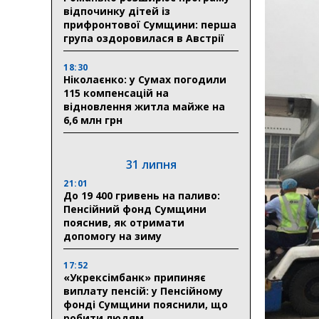
відпочинку дітей із
прифронтової Сумщини: перша
група оздоровилася в Австрії
18:30
Ніколаєнко: у Сумах погодили
115 компенсацій на
відновлення житла майже на
6,6 млн грн
31 липня
21:01
До 19 400 гривень на паливо:
Пенсійний фонд Сумщини
пояснив, як отримати
допомогу на зиму
17:52
«Укрексімбанк» припиняє
виплату пенсій: у Пенсійному
фонді Сумщини пояснили, що
робити людям