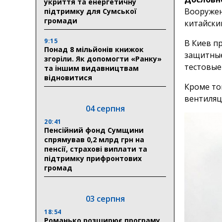
укриття та енергетичну
Вооружен
підтримку для Сумської
громади
китайски
9:15
В Киев п
Понад 8 мільйонів книжок
защитные
згоріли. Як допомогти «Ранку»
тестовые
та іншим видавництвам
відновитися
Кроме то
вентиляц
04 серпня
20:41
Пенсійний фонд Сумщини
спрямував 0,2 млрд грн на
пенсії, страхові виплати та
підтримку прифронтових
громад
03 серпня
18:54
Романько розширює програму