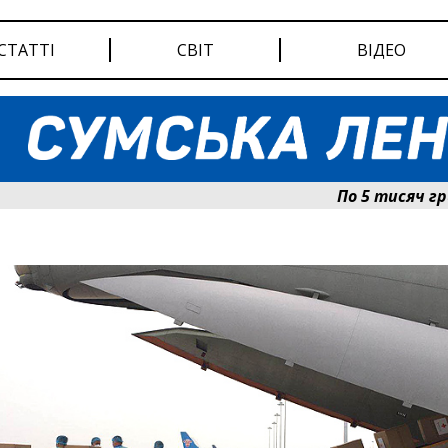
СТАТТІ
СВІТ
ВІДЕО
По 5 тисяч гривень до 