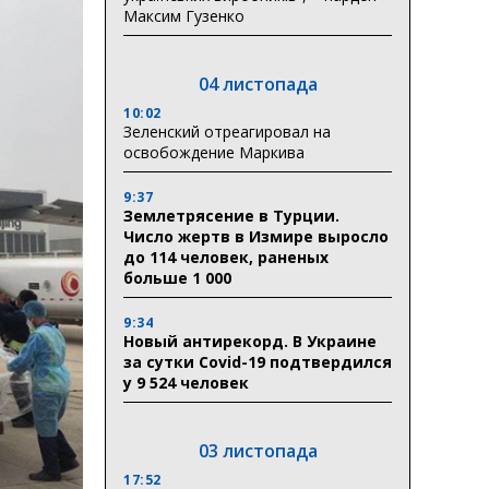
Максим Гузенко
04 листопада
10:02
Зеленский отреагировал на
освобождение Маркива
9:37
Землетрясение в Турции.
Число жертв в Измире выросло
до 114 человек, раненых
больше 1 000
9:34
Новый антирекорд. В Украине
за сутки Covid-19 подтвердился
у 9 524 человек
03 листопада
17:52