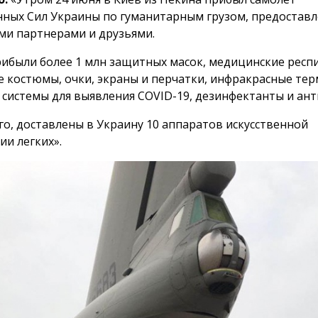
ных Сил Украины по гуманитарным грузом, предостав
ми партнерами и друзьями.
рибыли более 1 млн защитных масок, медицинские респ
 костюмы, очки, экраны и перчатки, инфракрасные те
 системы для выявления COVID-19, дезинфектанты и ант
го, доставлены в Украину 10 аппаратов искусственной
ии легких».