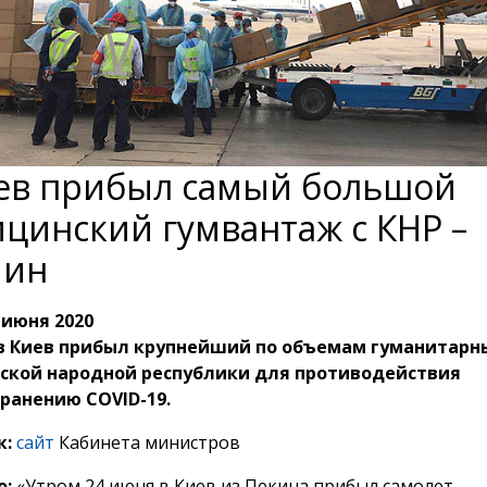
ев прибыл самый большой
цинский гумвантаж с КНР –
мин
 июня 2020
 в Киев прибыл крупнейший по объемам гуманитарн
йской народной республики для противодействия
ранению COVID-19.
к:
сайт
Кабинета министров
о:
«Утром 24 июня в Киев из Пекина прибыл самолет