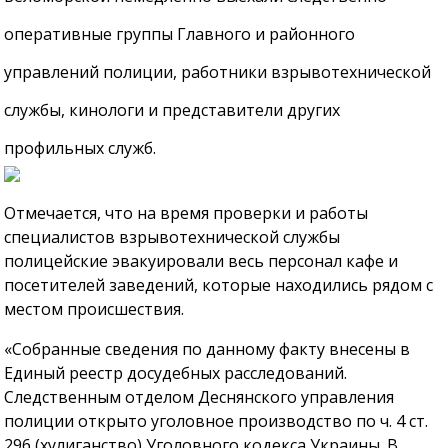
оперативные группы Главного и районного
управлений полиции, работники взрывотехнической
службы, кинологи и представители других
профильных служб.
Отмечается, что на время проверки и работы
специалистов взрывотехнической службы
полицейские эвакуировали весь персонал кафе и
посетителей заведений, которые находились рядом с
местом происшествия.
«Собранные сведения по данному факту внесены в
Единый реестр досудебных расследований.
Следственным отделом Деснянского управления
полиции открыто уголовное производство по ч. 4 ст.
296 (хулиганство) Уголовного кодекса Украины. В