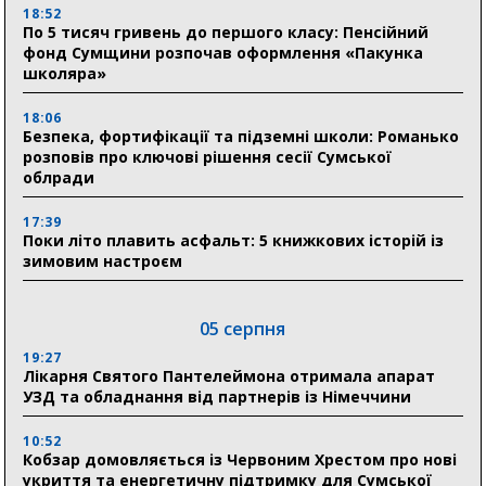
18:52
По 5 тисяч гривень до першого класу: Пенсійний
фонд Сумщини розпочав оформлення «Пакунка
школяра»
18:06
Безпека, фортифікації та підземні школи: Романько
розповів про ключові рішення сесії Сумської
облради
17:39
Поки літо плавить асфальт: 5 книжкових історій із
зимовим настроєм
05 серпня
19:27
Лікарня Святого Пантелеймона отримала апарат
УЗД та обладнання від партнерів із Німеччини
10:52
Кобзар домовляється із Червоним Хрестом про нові
укриття та енергетичну підтримку для Сумської