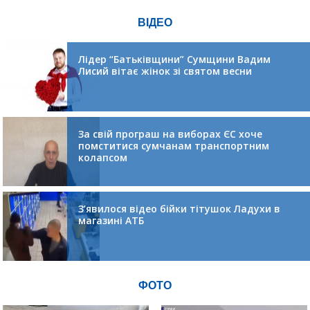
ВІДЕО
Лідер “Батьківщини” Сумщини Вадим
Лисий вітає жінок зі святом весни
За свій програш на виборах ЄС хоче
помститися сумчанам транспортним
колапсом
З’явилося відео бійки тітушок Ладухи в
магазині АТБ
ФОТО