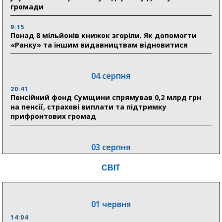
громади
9:15
Понад 8 мільйонів книжок згоріли. Як допомогти
«Ранку» та іншим видавництвам відновитися
04 серпня
20:41
Пенсійний фонд Сумщини спрямував 0,2 млрд грн
на пенсії, страхові виплати та підтримку
прифронтових громад
03 серпня
18:54
СВІТ
Романько розширює програму відпочинку дітей із
прифронтової Сумщини: перша група оздоровилася
в Австрії
01 червня
18:30
Ніколаєнко: у Сумах погодили 115 компенсацій на
14:04