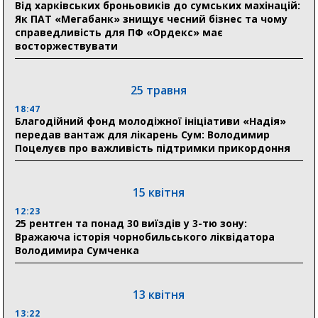
відновлення житла майже на 6,6 млн грн
Від харківських броньовиків до сумських махінацій:
Як ПАТ «Мегабанк» знищує чесний бізнес та чому
справедливість для ПФ «Ордекс» має
восторжествувати
31 липня
21:01
До 19 400 гривень на паливо: Пенсійний фонд
25 травня
Сумщини пояснив, як отримати допомогу на зиму
18:47
Благодійний фонд молодіжної ініціативи «Надія»
17:52
передав вантаж для лікарень Сум: Володимир
«Укрексімбанк» припиняє виплату пенсій: у
Поцелуєв про важливість підтримки прикордоння
Пенсійному фонді Сумщини пояснили, що робити
людям
15 квітня
11:00
Артем Кобзар вручив родинам 20 полеглих Героїв
12:23
відзнаки «Почесного громадянина міста Суми»
25 рентген та понад 30 виїздів у 3-тю зону:
Вражаюча історія чорнобильського ліквідатора
Володимира Сумченка
30 липня
19:38
Сумська клінічна лікарня Святого Пантелеймона
13 квітня
здобула головну відзнаку в медичній сфері України
13:22