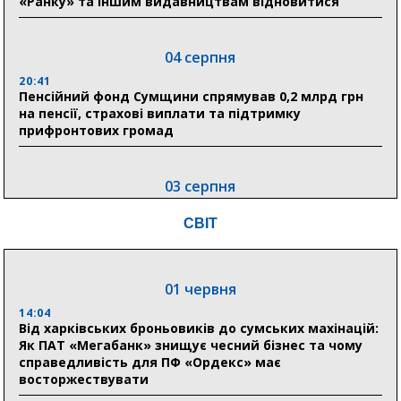
«Ранку» та іншим видавництвам відновитися
04 серпня
20:41
Пенсійний фонд Сумщини спрямував 0,2 млрд грн
на пенсії, страхові виплати та підтримку
прифронтових громад
03 серпня
18:54
СВІТ
Романько розширює програму відпочинку дітей із
прифронтової Сумщини: перша група оздоровилася
в Австрії
01 червня
18:30
Ніколаєнко: у Сумах погодили 115 компенсацій на
14:04
відновлення житла майже на 6,6 млн грн
Від харківських броньовиків до сумських махінацій:
Як ПАТ «Мегабанк» знищує чесний бізнес та чому
справедливість для ПФ «Ордекс» має
восторжествувати
31 липня