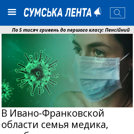
По 5 тисяч гривень до першого класу: Пенсійний фо
Ніколаєнко: у Сумах погодили 115 компенсацій на ві
В Ивано-Франковской
области семья медика,