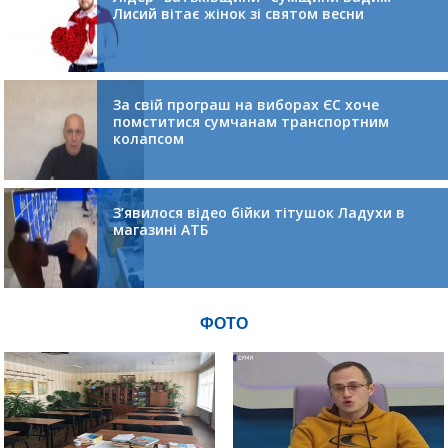
Лисий вітає жінок зі святом весни
За свій програш на виборах ЄС хоче
помститися сумчанам транспортним
колапсом
З’явилося відео бійки тітушок Ладухи в
магазині АТБ
ФОТО