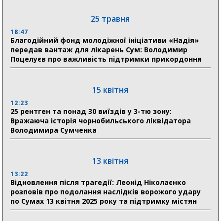
21:01
До 19 400 гривень на паливо: Пенсійний фонд
25 травня
Сумщини пояснив, як отримати допомогу на зиму
18:47
Благодійний фонд молодіжної ініціативи «Надія»
17:52
передав вантаж для лікарень Сум: Володимир
«Укрексімбанк» припиняє виплату пенсій: у
Поцелуєв про важливість підтримки прикордоння
Пенсійному фонді Сумщини пояснили, що робити
людям
15 квітня
11:00
Артем Кобзар вручив родинам 20 полеглих Героїв
12:23
відзнаки «Почесного громадянина міста Суми»
25 рентген та понад 30 виїздів у 3-тю зону:
Вражаюча історія чорнобильського ліквідатора
Володимира Сумченка
30 липня
19:38
Сумська клінічна лікарня Святого Пантелеймона
13 квітня
здобула головну відзнаку в медичній сфері України
13:22
Відновлення після трагедії: Леонід Ніколаєнко
18:33
розповів про подолання наслідків ворожого удару
Олексій Романько долучився до обговорення Плану
по Сумах 13 квітня 2025 року та підтримку містян
стійкості Сумщини з Прем’єр-міністром