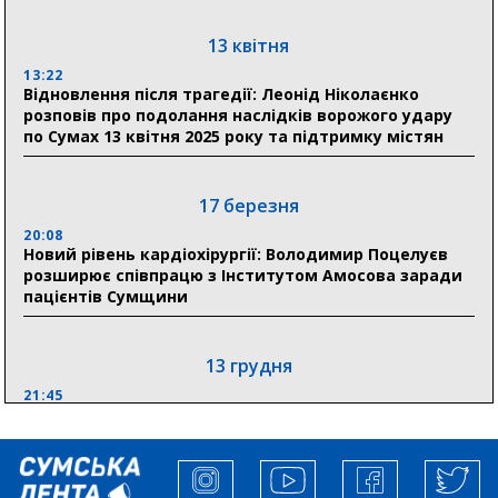
17:52
«Укрексімбанк» припиняє виплату пенсій: у
13 квітня
Пенсійному фонді Сумщини пояснили, що робити
13:22
людям
Відновлення після трагедії: Леонід Ніколаєнко
розповів про подолання наслідків ворожого удару
11:00
по Сумах 13 квітня 2025 року та підтримку містян
Артем Кобзар вручив родинам 20 полеглих Героїв
відзнаки «Почесного громадянина міста Суми»
17 березня
20:08
30 липня
Новий рівень кардіохірургії: Володимир Поцелуєв
19:38
розширює співпрацю з Інститутом Амосова заради
Сумська клінічна лікарня Святого Пантелеймона
пацієнтів Сумщини
здобула головну відзнаку в медичній сфері України
13 грудня
21:45
“Внесення змін до процедури публічних закупівель має
збільшити завантаження стратегічних українських
виробників”, – нардеп Максим Гузенко