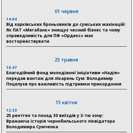
04 серпня
20:41
01 червня
Пенсійний фонд Сумщини спрямував 0,2 млрд грн
на пенсії, страхові виплати та підтримку
14:04
прифронтових громад
Від харківських броньовиків до сумських махінацій:
Як ПАТ «Мегабанк» знищує чесний бізнес та чому
справедливість для ПФ «Ордекс» має
восторжествувати
03 серпня
18:54
Романько розширює програму відпочинку дітей із
25 травня
прифронтової Сумщини: перша група оздоровилася
в Австрії
18:47
Благодійний фонд молодіжної ініціативи «Надія»
передав вантаж для лікарень Сум: Володимир
18:30
Поцелуєв про важливість підтримки прикордоння
Ніколаєнко: у Сумах погодили 115 компенсацій на
відновлення житла майже на 6,6 млн грн
15 квітня
31 липня
12:23
25 рентген та понад 30 виїздів у 3-тю зону:
21:01
Вражаюча історія чорнобильського ліквідатора
До 19 400 гривень на паливо: Пенсійний фонд
Володимира Сумченка
Сумщини пояснив, як отримати допомогу на зиму