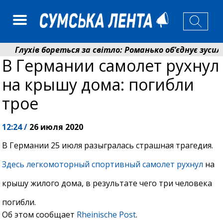
Глухів бореться за світло: Романько об’єднує зусилля
В Германии самолет рухнул
Пенсійний фонд Сумщини спрямував 0,2 млрд грн на п
на крышу дома: погибли
трое
12:24 /
26 июля 2020
В Германии 25 июля разыгралась страшная трагедия.
Здесь легкомоторный спортивный самолет рухнул
на
крышу жилого дома, в результате чего три человека
погибли.
Об этом сообщает
Rheinische Post
.