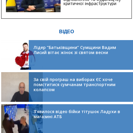
критичної інфраструктури
ВІДЕО
Лідер “Батьківщини” Сумщини Вадим
Лисий вітає жінок зі святом весни
За свій програш на виборах ЄС хоче
помститися сумчанам транспортним
колапсом
З’явилося відео бійки тітушок Ладухи в
магазині АТБ