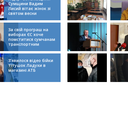
Сумщини Вадим
Лисий вітає жінок зі
святом весни
За свій програш на
виборах ЄС хоче
помститися сумчанам
транспортним
колапсом
З’явилося відео бійки
тітушок Ладухи в
магазині АТБ