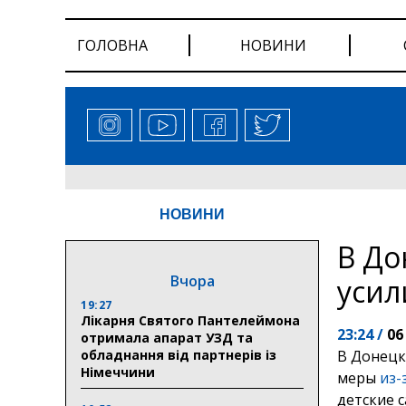
ГОЛОВНА
НОВИНИ
НОВИНИ
В До
Вчора
усил
19:27
Лікарня Святого Пантелеймона
23:24 /
06
отримала апарат УЗД та
обладнання від партнерів із
В Донецк
Німеччини
меры
из-
детские 