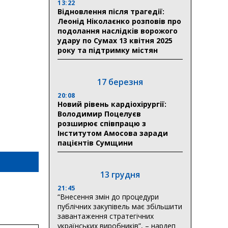
13:22
Відновлення після трагедії:
Леонід Ніколаєнко розповів про
подолання наслідків ворожого
удару по Сумах 13 квітня 2025
року та підтримку містян
17 березня
20:08
Новий рівень кардіохірургії:
Володимир Поцелуєв
розширює співпрацю з
Інститутом Амосова заради
пацієнтів Сумщини
13 грудня
21:45
“Внесення змін до процедури
публічних закупівель має збільшити
завантаження стратегічних
українських виробників”, – нардеп