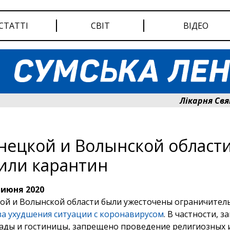
СТАТТІ
СВІТ
ВІДЕО
Лікарня Святого
нецкой и Волынской област
или карантин
 июня 2020
ой и Волынской области были ужесточены ограничител
за ухудшения ситуации с коронавирусом
. В частности, 
сады и гостиницы, запрещено проведение религиозных 