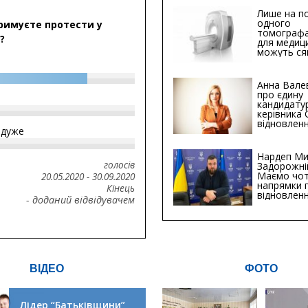
Лише на по
одного
римуєте протести у
томографа
?
для медиц
можуть ся
мільйонів 
Анна Вале
про єдину
кандидату
керівника
відновленн
йдуже
інфраструк
Сумській о
Хіба...
Нардеп Ми
голосів
Задорожні
Маємо чо
20.05.2020
-
30.09.2020
напрямки 
Кінець
відновлен
- доданий відвідувачем
будівницт
критичної
інфрастру
ВІДЕО
ФОТО
Лідер “Батьківщини”