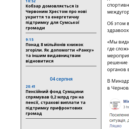
10:52
спортивн
Кобзар домовляється із
Червоним Хрестом про нові
междугор
укриття та енергетичну
підтримку для Сумської
Об этом в
громади
здравоох
9:15
«Мы види
Понад 8 мільйонів книжок
где слож
згоріли. Як допомогти «Ранку»
мероприя
та іншим видавництвам
відновитися
решение 
органов 
04 серпня
В Минздр
20:41
в Чернов
Пенсійний фонд Сумщини
спрямував 0,2 млрд грн на
пенсії, страхові виплати та
підтримку прифронтових
громад