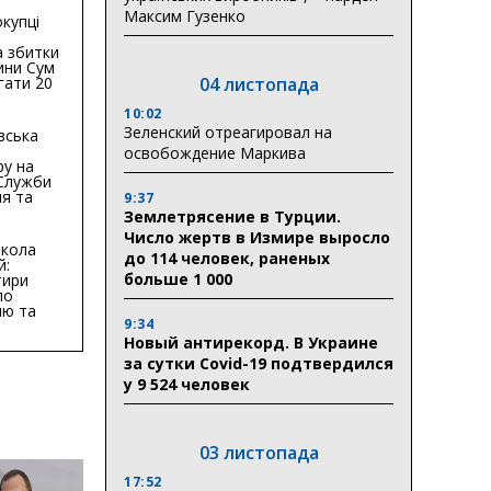
Максим Гузенко
купці
 збитки
ини Сум
гати 20
04 листопада
гривень
10:02
Зеленский отреагировал на
вська
освобождение Маркива
ру на
 Служби
я та
9:37
тури у
Землетрясение в Турции.
бласті:
Число жертв в Измире выросло
кола
до 114 человек, раненых
й:
больше 1 000
тири
по
ню та
9:34
ву
Новый антирекорд. В Украине
ктури
за сутки Covid-19 подтвердился
у 9 524 человек
03 листопада
17:52