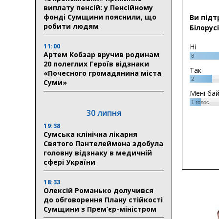
виплату пенсій: у Пенсійному
фонді Сумщини пояснили, що
Ви підт
робити людям
Білорусі
11:00
Ні
Артем Кобзар вручив родинам
8
20 полеглих Героїв відзнаки
Так
«Почесного громадянина міста
2
Суми»
Мені ба
1
голос
30 липня
19:38
Сумська клінічна лікарня
Святого Пантелеймона здобула
головну відзнаку в медичній
сфері України
18:33
Олексій Романько долучився
до обговорення Плану стійкості
Сумщини з Прем’єр-міністром