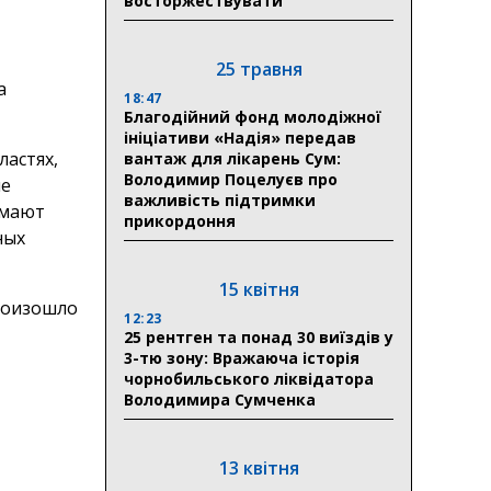
восторжествувати
25 травня
а
18:47
Благодійний фонд молодіжної
ініціативи «Надія» передав
ластях,
вантаж для лікарень Сум:
Володимир Поцелуєв про
ые
важливість підтримки
имают
прикордоння
ных
15 квітня
произошло
12:23
25 рентген та понад 30 виїздів у
3-тю зону: Вражаюча історія
чорнобильського ліквідатора
Володимира Сумченка
13 квітня