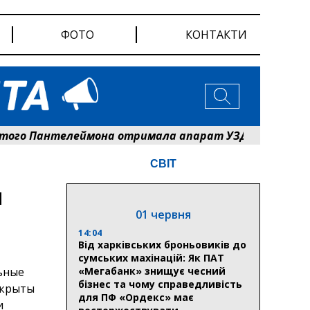
ФОТО
КОНТАКТИ
 Пантелеймона отримала апарат УЗД та обладнання в
СВІТ
и
01 червня
14:04
Від харківських броньовиків до
сумських махінацій: Як ПАТ
ьные
«Мегабанк» знищує чесний
бізнес та чому справедливість
закрыты
для ПФ «Ордекс» має
и