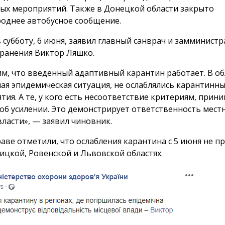
ых мероприятий. Также в Донецкой области закрыто
однее автобусное сообщение.
 субботу, 6 июня, заявил главный санврач и замминистр
ранения Виктор Ляшко.
м, что введенный адаптивный карантин работает. В об
ная эпидемическая ситуация, не ослаблялись карантинн
тия. А те, у кого есть несоответствие критериям, прин
об усилении. Это демонстрирует ответственность мест
власти», — заявил чиновник.
аве отметили, что ослабления карантина с 5 июня не 
ицкой, Ровенской и Львовской областях.