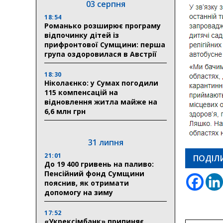
03 серпня
18:54
Романько розширює програму
відпочинку дітей із
прифронтової Сумщини: перша
група оздоровилася в Австрії
18:30
Ніколаєнко: у Сумах погодили
115 компенсацій на
відновлення житла майже на
6,6 млн грн
31 липня
21:01
ПОДІЛ
До 19 400 гривень на паливо:
Пенсійний фонд Сумщини
пояснив, як отримати
допомогу на зиму
17:52
«Укрексімбанк» припиняє