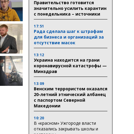
Правительство готовится
значительно усилить карантин
с понедельника – источники
17:51
Рада сделала шаг к штрафам
для бизнеса и организаций за
отсутствие масок
13:12
Украина находится на грани
коронавирусной катастрофы —
Минздрав
13:09
Венским террористом оказался
20-летний этнический албанец
с паспортом Северной
Македонии
10:20
В «красном» Ужгороде власти
отказались закрывать школы и