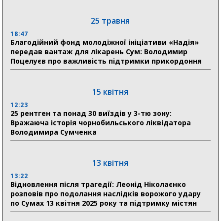
03 серпня
25 травня
18:54
18:47
Романько розширює програму відпочинку дітей із
Благодійний фонд молодіжної ініціативи «Надія»
прифронтової Сумщини: перша група оздоровилася
передав вантаж для лікарень Сум: Володимир
в Австрії
Поцелуєв про важливість підтримки прикордоння
18:30
Ніколаєнко: у Сумах погодили 115 компенсацій на
15 квітня
відновлення житла майже на 6,6 млн грн
12:23
25 рентген та понад 30 виїздів у 3-тю зону:
Вражаюча історія чорнобильського ліквідатора
31 липня
Володимира Сумченка
21:01
До 19 400 гривень на паливо: Пенсійний фонд
Сумщини пояснив, як отримати допомогу на зиму
13 квітня
13:22
17:52
Відновлення після трагедії: Леонід Ніколаєнко
«Укрексімбанк» припиняє виплату пенсій: у
розповів про подолання наслідків ворожого удару
Пенсійному фонді Сумщини пояснили, що робити
по Сумах 13 квітня 2025 року та підтримку містян
людям