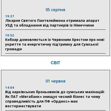
05 серпня
19:27
Лікарня Святого Пантелеймона отримала апарат
УЗД та обладнання від партнерів із Німеччини
10:52
Кобзар домовляється із Червоним Хрестом про нові
укриття та енергетичну підтримку для Сумської
громади
9:15
СВІТ
Понад 8 мільйонів книжок згоріли. Як допомогти
«Ранку» та іншим видавництвам відновитися
01 червня
04 серпня
14:04
20:41
Від харківських броньовиків до сумських махінацій:
Пенсійний фонд Сумщини спрямував 0,2 млрд грн
Як ПАТ «Мегабанк» знищує чесний бізнес та чому
на пенсії, страхові виплати та підтримку
справедливість для ПФ «Ордекс» має
прифронтових громад
восторжествувати