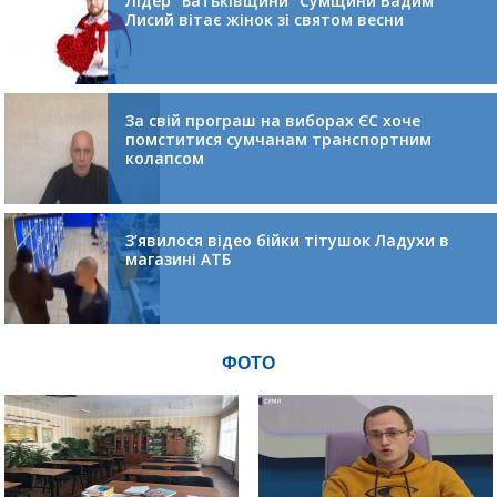
Лідер “Батьківщини” Сумщини Вадим
Лисий вітає жінок зі святом весни
За свій програш на виборах ЄС хоче
помститися сумчанам транспортним
колапсом
З’явилося відео бійки тітушок Ладухи в
магазині АТБ
ФОТО