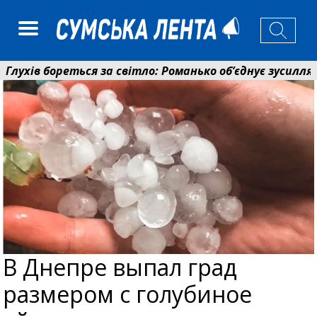
хів бореться за світло: Романько об’єднує зусилля гро
сійний фонд Сумщини спрямував 0,2 млрд грн на пенс
В Днепре выпал град
размером с голубиное