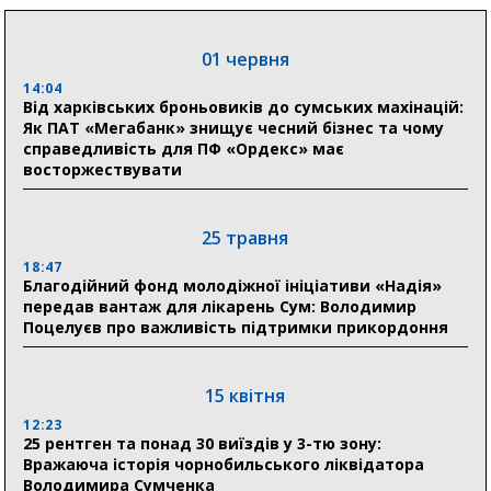
18:30
Ніколаєнко: у Сумах погодили 115 компенсацій на
відновлення житла майже на 6,6 млн грн
01 червня
14:04
Від харківських броньовиків до сумських махінацій:
31 липня
Як ПАТ «Мегабанк» знищує чесний бізнес та чому
справедливість для ПФ «Ордекс» має
21:01
восторжествувати
До 19 400 гривень на паливо: Пенсійний фонд
Сумщини пояснив, як отримати допомогу на зиму
25 травня
17:52
«Укрексімбанк» припиняє виплату пенсій: у
18:47
Пенсійному фонді Сумщини пояснили, що робити
Благодійний фонд молодіжної ініціативи «Надія»
людям
передав вантаж для лікарень Сум: Володимир
Поцелуєв про важливість підтримки прикордоння
11:00
Артем Кобзар вручив родинам 20 полеглих Героїв
відзнаки «Почесного громадянина міста Суми»
15 квітня
12:23
25 рентген та понад 30 виїздів у 3-тю зону:
30 липня
Вражаюча історія чорнобильського ліквідатора
19:38
Володимира Сумченка