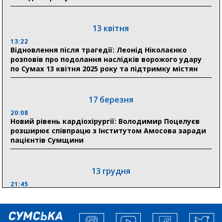
Сумська клінічна лікарня Святого Пантелеймона
здобула головну відзнаку в медичній сфері України
13 квітня
18:33
Олексій Романько долучився до обговорення Плану
13:22
Відновлення після трагедії: Леонід Ніколаєнко
стійкості Сумщини з Прем’єр-міністром
розповів про подолання наслідків ворожого удару
по Сумах 13 квітня 2025 року та підтримку містян
18:11
Місто посилює міжнародну співпрацю: Суми
отримали 12 потужних станцій для Пунктів обігріву
17 березня
20:08
Новий рівень кардіохірургії: Володимир Поцелуєв
розширює співпрацю з Інститутом Амосова заради
пацієнтів Сумщини
13 грудня
21:45
“Внесення змін до процедури публічних закупівель має
збільшити завантаження стратегічних українських
виробників”, – нардеп Максим Гузенко