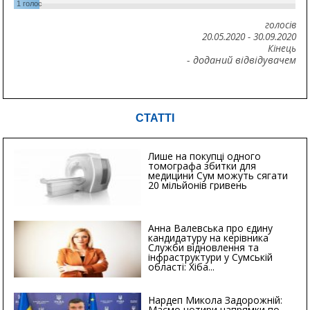
1
голос
голосів
20.05.2020
-
30.09.2020
Кінець
- доданий відвідувачем
СТАТТІ
Лише на покупці одного
томографа збитки для
медицини Сум можуть сягати
20 мільйонів гривень
Анна Валевська про єдину
кандидатуру на керівника
Служби відновлення та
інфраструктури у Сумській
області: Хіба...
Нардеп Микола Задорожній:
Маємо чотири напрямки по