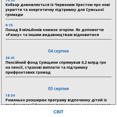
10:52
Кобзар домовляється із Червоним Хрестом про нові
укриття та енергетичну підтримку для Сумської
громади
9:15
Понад 8 мільйонів книжок згоріли. Як допомогти
«Ранку» та іншим видавництвам відновитися
04 серпня
20:41
Пенсійний фонд Сумщини спрямував 0,2 млрд грн
на пенсії, страхові виплати та підтримку
прифронтових громад
03 серпня
18:54
Романько розширює програму відпочинку дітей із
прифронтової Сумщини: перша група оздоровилася
в Австрії
СВІТ