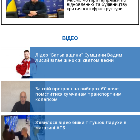
відновленню та будівництву
критичної інфраструктури
ВІДЕО
Лідер “Батьківщини” Сумщини Вадим
Лисий вітає жінок зі святом весни
За свій програш на виборах ЄС хоче
помститися сумчанам транспортним
колапсом
З’явилося відео бійки тітушок Ладухи в
магазині АТБ